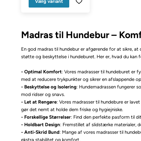
Vælg variant
Madras til Hundebur – Komfo
En god madras til hundebur er afgørende for at sikre, at 
støtte og beskyttelse i hundeburet. Her er, hvad du kan 
- Optimal Komfort
: Vores madrasser til hundeburet er f
med at reducere trykpunkter og sikrer en afslappende oplev
- Beskyttelse og Isolering
: Hundemadrassen fungerer som
mod ridser og snavs.
- Let at Rengøre
: Vores madrasser til hundebure er lavet
gør det nemt at holde dem friske og hygiejniske.
- Forskellige Størrelser
: Find den perfekte pasform til di
- Holdbart Design
: Fremstillet af slidstærke materialer
- Anti-Skrid Bund
: Mange af vores madrasser til hundebur
ekstra stabilitet og komfort.