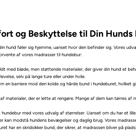
rt og Beskyttelse til Din Hunds
din hund føler sig hjemme, uanset hvor den befinder sig. Vores udva
forvente af vores madrasser til hundebur:
yldt med bløde, men støttende materialer, der giver din hund et beh
else, selv på lange ture eller under hvile.
 en barriere mod den kolde og hårde bund i hundeburet, hvilket g
 af materialer, der er lette at rengøre. Mange af dem kan tørres af 
t hundebur med vores udvalg af størrelser. Uanset om du har et lille 
, der kan modstå hundens bevægelser og daglig brug. Vores madrasser
et har en skridsikker bund, der sikrer, at madrassen bliver på plads