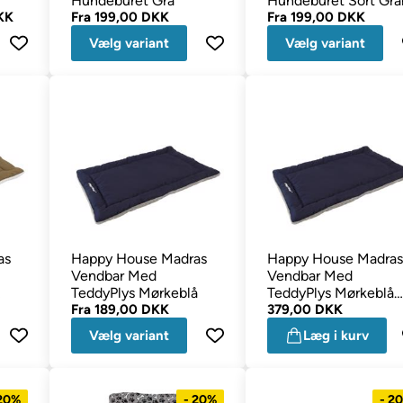
Hundeburet Grå
Hundeburet Sort Gra
KK
Fra
199,00 DKK
Fra
199,00 DKK
Vælg variant
Vælg variant
as
Happy House Madras
Happy House Madras
Vendbar Med
Vendbar Med
TeddyPlys Mørkeblå
TeddyPlys Mørkeblå
Fra
189,00 DKK
XXL 123x75 cm
379,00 DKK
Vælg variant
Læg i kurv
 20%
- 20%
- 2