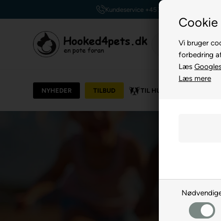
Kundeservice +45 7174 3600
Cookie 
Vi bruger coo
forbedring a
Læs
Googles 
Læs mere
NYHEDER
TILBUD
TIL HUND
TIL KAT
Nødvendig