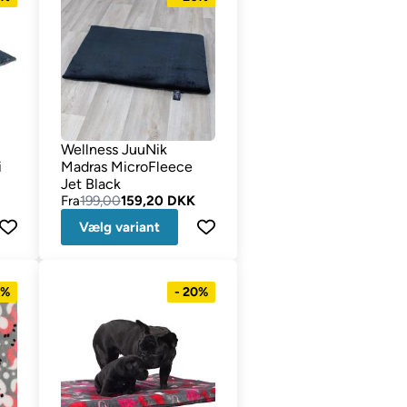
Wellness JuuNik
i
Madras MicroFleece
Jet Black
Fra
199,00
159,20 DKK
Vælg variant
0%
- 20%