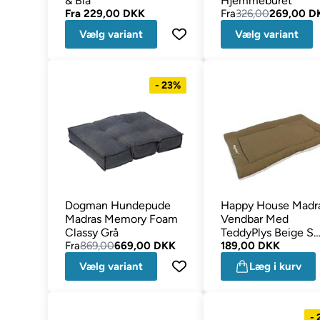
& Blå
Hjemmeburet
Fra
229,00 DKK
Fra
326,00
269,00 D
Vælg variant
Vælg variant
- 23%
Dogman Hundepude
Happy House Madr
Madras Memory Foam
Vendbar Med
Classy Grå
TeddyPlys Beige S
Fra
869,00
669,00 DKK
61x41 cm
189,00 DKK
Vælg variant
Læg i kurv
-