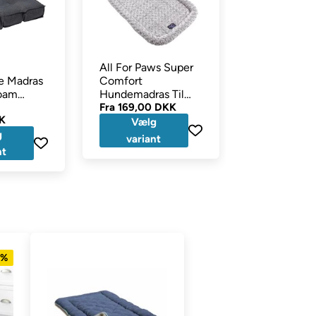
All For Paws Super
Happy Hous
e Madras
Comfort
Madras Ven
oam
Hundemadras Til
Med TeddyP
Bur Bil og Hjemmet
Fra
169,00 DKK
Beige S 61x
189,00 DKK
K
Læg 
Vælg
kurv
g
variant
nt
4%