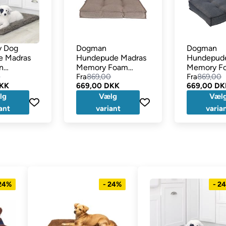
y Dog
Dogman
Dogman
re Madras
Hundepude Madras
Hundepud
n
Memory Foam
Memory F
y
0
Classy Beige
Fra
869,00
Classy Grå
Fra
869,00
DKK
669,00 DKK
669,00 DK
lg
Vælg
Væl
ant
variant
varia
 24%
- 24%
- 2