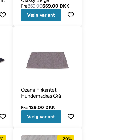
nit
Classy Beige
Fra
869,00
669,00 DKK
Vælg variant
Ozami Firkantet
Hundemadras Grå
Fra
189,00 DKK
Vælg variant
0%
- 20%