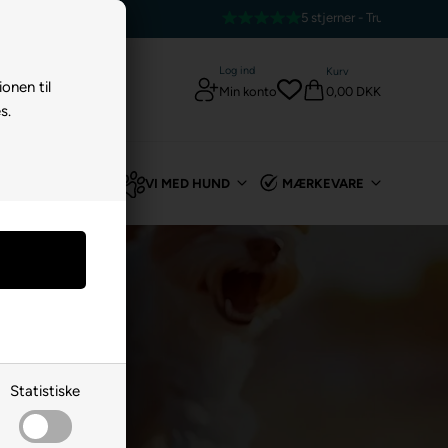
5 stjerner - Trustpilot
Log ind
Kurv
ionen til
0,00 DKK
Min konto
s.
TIL KANIN
VI MED HUND
MÆRKEVARE
Statistiske