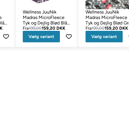
Wellness JuuNik
Wellness JuuNik
e
Madras MicroFleece
Madras MicroFleece
Blå
Tyk og Dejlig Blød Blå
Tyk og Dejlig Blød Gr
KK
Ræv
Fra
199,00
159,20 DKK
og Rosa Ræv
Fra
199,00
159,20 DKK
Vælg variant
Vælg variant