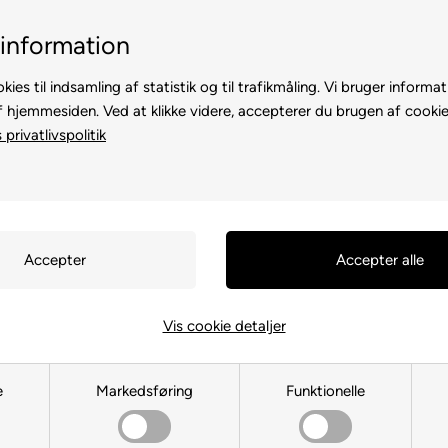
Billig fragt, kun 39 kr.
30 dages returret
information
kies til indsamling af statistik og til trafikmåling. Vi bruger informat
f hjemmesiden. Ved at klikke videre, accepterer du brugen af cookie
privatlivspolitik
TE
TIL HØNS
ANDRE DYR
TIL FUGL
TIL HEST
Vis cookie detaljer
Madras til hundebur
e
Markedsføring
Funktionelle
Du er her:
TIL HUND
/
Hundebure
/
Tilbehør til hundebur
/
Madras til hundebur