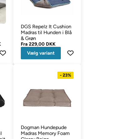
DGS Repelz It Cushion
Madras til Hunden i Blå
& Grøn
K
Fra
229,00 DKK
Vælg variant
- 23%
Dogman Hundepude
l
Madras Memory Foam