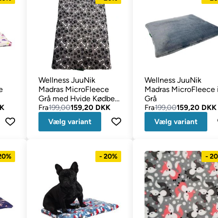
Wellness JuuNik
Wellness JuuNik
e
Madras MicroFleece
Madras MicroFleece 
Grå med Hvide Kødben
Grå
KK
& Sorte Poter
Fra
199,00
159,20 DKK
Fra
199,00
159,20 DKK
Vælg variant
Vælg variant
 20%
- 20%
- 2