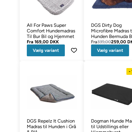
All For Paws Super
DGS Dirty Dog
Comfort Hundemadras
Microfibre Madras t
Til Bur Bil og Hjemmet
Hunden Bermuda B
Fra
169,00 DKK
Fra
339,00
259,00 D
Vælg variant
Vælg variant
-
DGS Repelz It Cushion
Dogman Hunde Ma
Madras til Hunden i Grå
til Udstillings eller