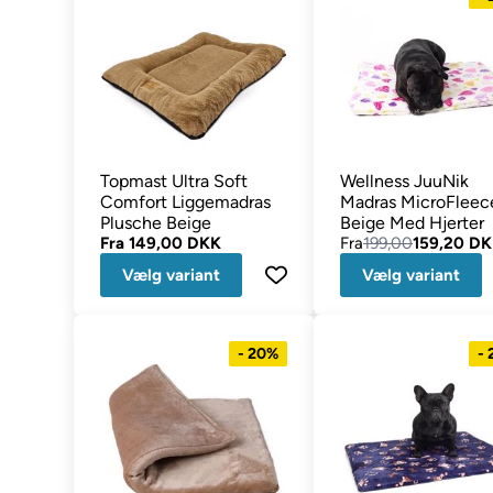
Topmast Ultra Soft
Wellness JuuNik
Comfort Liggemadras
Madras MicroFleec
Plusche Beige
Beige Med Hjerter
Fra
149,00 DKK
Fra
199,00
159,20 D
Vælg variant
Vælg variant
- 20%
-