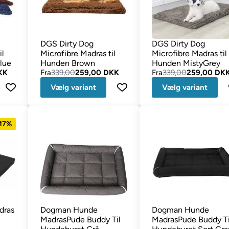
DGS Dirty Dog
DGS Dirty Dog
il
Microfibre Madras til
Microfibre Madras til
lue
Hunden Brown
Hunden MistyGrey
KK
Fra
339,00
259,00 DKK
Fra
339,00
259,00 DK
Vælg variant
Vælg variant
 17%
dras
Dogman Hunde
Dogman Hunde
MadrasPude Buddy Til
MadrasPude Buddy Ti