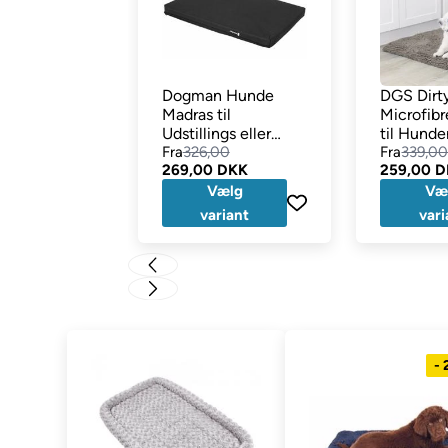
Dogman Hunde
DGS Dirt
Madras til
Microfib
Udstillings eller
til Hunde
Hjemmeburet
Fra
326,00
MistyGre
Fra
339,0
269,00 DKK
259,00 
Vælg
Væ
variant
vari
-