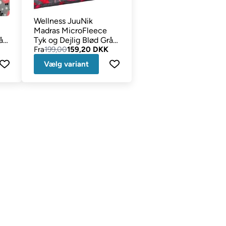
Wellness JuuNik
Madras MicroFleece
å
Tyk og Dejlig Blød Grå
Røde Hjerter
Fra
199,00
159,20 DKK
Vælg variant