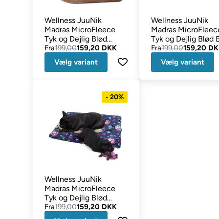
Wellness JuuNik
Wellness JuuNik
Madras MicroFleece
Madras MicroFleec
Tyk og Dejlig Blød
Tyk og Dejlig Blød 
Beige
Fra
199,00
159,20 DKK
Hunde
Fra
199,00
159,20 D
Vælg variant
Vælg variant
- 20%
Wellness JuuNik
Madras MicroFleece
Tyk og Dejlig Blød
MørkeBlå Ugler
Fra
199,00
159,20 DKK