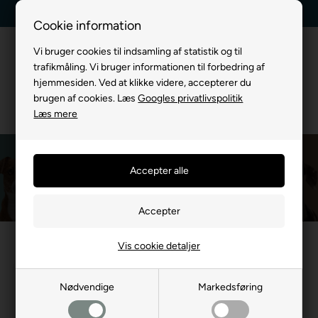
Dag-til-dag levering
Kundeservice +45 7174 3600
Cookie information
Vi bruger cookies til indsamling af statistik og til
trafikmåling. Vi bruger informationen til forbedring af
hjemmesiden. Ved at klikke videre, accepterer du
brugen af cookies. Læs
Googles privatlivspolitik
Læs mere
Equidan Vetline
Du er her:
MÆRKEVARE
/
Equidan Vetline
Vis cookie detaljer
- 26%
- 17%
Nødvendige
Markedsføring