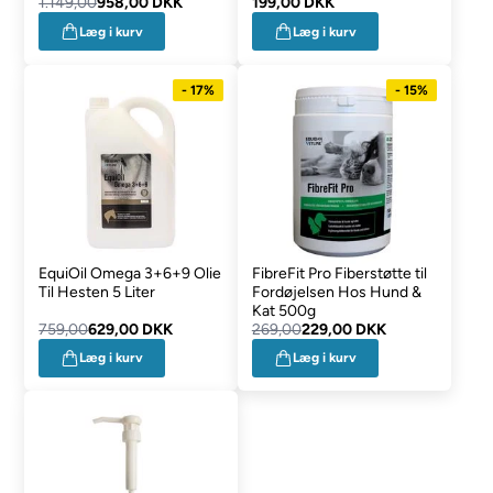
1.149,00
958,00 DKK
199,00 DKK
Læg i kurv
Læg i kurv
- 17%
- 15%
EquiOil Omega 3+6+9 Olie
FibreFit Pro Fiberstøtte til
Til Hesten 5 Liter
Fordøjelsen Hos Hund &
Kat 500g
759,00
629,00 DKK
269,00
229,00 DKK
Læg i kurv
Læg i kurv