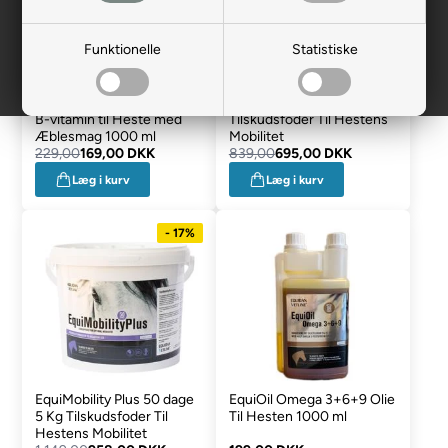
Funktionelle
Statistiske
Equi B Plus Koncentreret
EquiMobility 100 dage 5 Kg
B-vitamin til Heste med
Tilskudsfoder Til Hestens
Æblesmag 1000 ml
Mobilitet
229,00
169,00 DKK
839,00
695,00 DKK
Læg i kurv
Læg i kurv
- 17%
EquiMobility Plus 50 dage
EquiOil Omega 3+6+9 Olie
5 Kg Tilskudsfoder Til
Til Hesten 1000 ml
Hestens Mobilitet