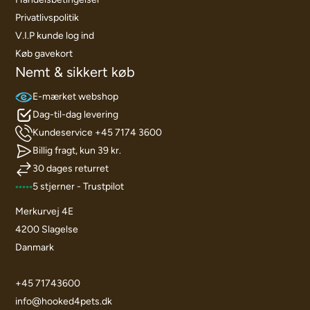
Privatlivspolitik
V.I.P kunde log ind
Køb gavekort
Nemt & sikkert køb
E-mærket webshop
Dag-til-dag levering
Kundeservice +45 7174 3600
Billig fragt, kun 39 kr.
30 dages returret
5 stjerner - Trustpilot
Merkurvej 4E
4200 Slagelse
Danmark
+45 71743600
info@hooked4pets.dk