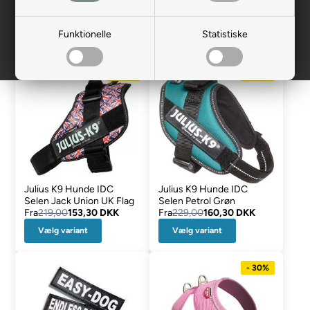
Anti-træk sele / Gå
H Seler
Hunderyg
pænt
Funktionelle
Statistiske
- 30%
- 30%
Julius K9 Hunde IDC
Julius K9 Hunde IDC
Selen Jack Union UK Flag
Selen Petrol Grøn
Fra
219,00
153,30 DKK
Fra
229,00
160,30 DKK
Vælg variant
Vælg variant
- 30%