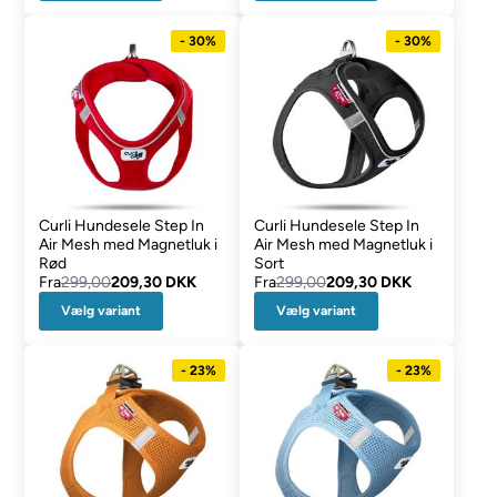
- 30%
- 30%
Curli Hundesele Step In
Curli Hundesele Step In
Air Mesh med Magnetluk i
Air Mesh med Magnetluk i
Rød
Sort
Fra
299,00
209,30 DKK
Fra
299,00
209,30 DKK
Vælg variant
Vælg variant
- 23%
- 23%