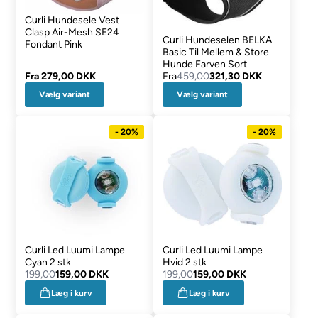
Curli Hundesele Vest
Clasp Air-Mesh SE24
Curli Hundeselen BELKA
Fondant Pink
Basic Til Mellem & Store
Hunde Farven Sort
Fra
279,00 DKK
Fra
459,00
321,30 DKK
Vælg variant
Vælg variant
- 20%
- 20%
Curli Led Luumi Lampe
Curli Led Luumi Lampe
Cyan 2 stk
Hvid 2 stk
199,00
159,00 DKK
199,00
159,00 DKK
Læg i kurv
Læg i kurv