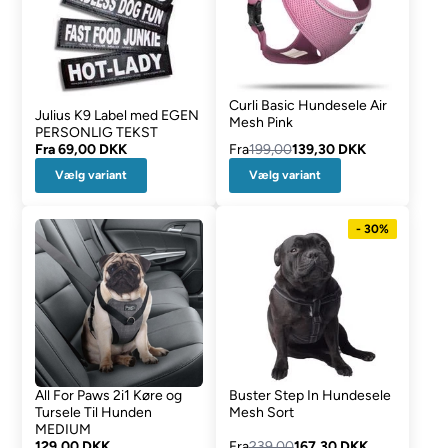
Curli Basic Hundesele Air
Julius K9 Label med EGEN
Mesh Pink
PERSONLIG TEKST
Fra
69,00 DKK
Fra
199,00
139,30 DKK
Vælg variant
Vælg variant
- 30%
All For Paws 2i1 Køre og
Buster Step In Hundesele
Tursele Til Hunden
Mesh Sort
MEDIUM
129,00 DKK
Fra
239,00
167,30 DKK