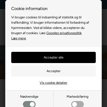
Kundeservice +45 7174 3600
Billig fragt, kun 39 kr.
Cookie information
Vi bruger cookies til indsamling af statistik og til
trafikmåling. Vi bruger informationen til forbedring af
hjemmesiden. Ved at klikke videre, accepterer du
brugen af cookies. Læs
Googles privatlivspolitik
Læs mere
Hundeseler i massevis af designs - og alle
de kendte mærker
Du er her:
TIL HUND
/
Hundeseler
Vis cookie detaljer
Nødvendige
Markedsføring