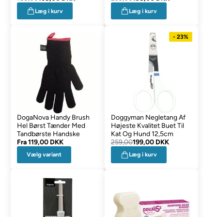
Læg i kurv
Læg i kurv
- 23%
DogaNova Handy Brush
Doggyman Negletang Af
Hel Børst Tænder Med
Højeste Kvalitet Buet Til
Tandbørste Handske
Kat Og Hund 12,5cm
Fra
119,00 DKK
259,00
199,00 DKK
Vælg variant
Læg i kurv