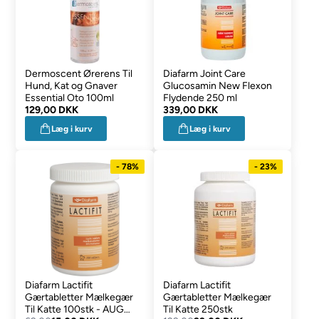
Dermoscent Ørerens Til
Diafarm Joint Care
Hund, Kat og Gnaver
Glucosamin New Flexon
Essential Oto 100ml
Flydende 250 ml
129,00 DKK
339,00 DKK
Læg i kurv
Læg i kurv
- 78%
- 23%
Diafarm Lactifit
Diafarm Lactifit
Gærtabletter Mælkegær
Gærtabletter Mælkegær
Til Katte 100stk - AUG
Til Katte 250stk