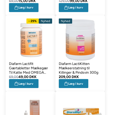
DATOVARER
69,00
15,00 DKK
129,00
99,00 DKK
Læg i kurv
Læg i kurv
- 29%
Nyhed
Nyhed
Diafarm Lactifit
Diafarm LactiKitten
Gærtabletter Mælkegær
Mælkeerstatning til
Til Katte Med OMEGA
Killinger & Pindsvin 300g
100stk
69,00
49,00 DKK
209,00 DKK
Læg i kurv
Læg i kurv