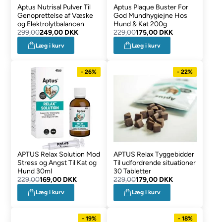
Aptus Nutrisal Pulver Til
Aptus Plaque Buster For
Genoprettelse af Væske
God Mundhygiejne Hos
og Elektrolytbalancen
Hund & Kat 200g
299,00
249,00 DKK
229,00
175,00 DKK
Læg i kurv
Læg i kurv
- 26%
- 22%
APTUS Relax Solution Mod
APTUS Relax Tyggebidder
Stress og Angst Til Kat og
Til udfordrende situationer
Hund 30ml
30 Tabletter
229,00
169,00 DKK
229,00
179,00 DKK
Læg i kurv
Læg i kurv
- 19%
- 18%