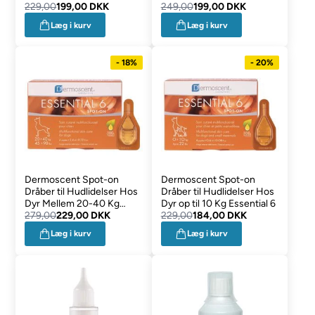
229,00
199,00 DKK
Essential 6
249,00
199,00 DKK
Læg i kurv
Læg i kurv
- 18%
- 20%
Dermoscent Spot-on
Dermoscent Spot-on
Dråber til Hudlidelser Hos
Dråber til Hudlidelser Hos
Dyr Mellem 20-40 Kg
Dyr op til 10 Kg Essential 6
Essential 6
279,00
229,00 DKK
229,00
184,00 DKK
Læg i kurv
Læg i kurv