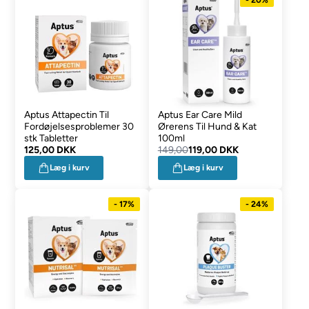
Aptus Attapectin Til
Aptus Ear Care Mild
Fordøjelsesproblemer 30
Ørerens Til Hund & Kat
stk Tabletter
100ml
125,00 DKK
149,00
119,00 DKK
Læg i kurv
Læg i kurv
- 17%
- 24%