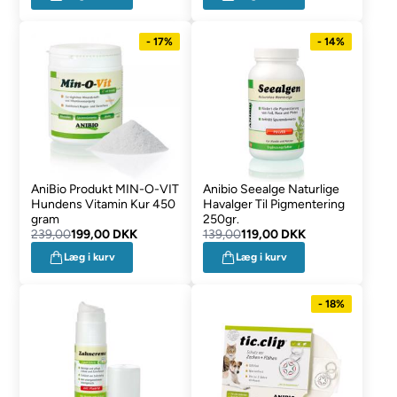
- 17%
- 14%
AniBio Produkt MIN-O-VIT
Anibio Seealge Naturlige
Hundens Vitamin Kur 450
Havalger Til Pigmentering
gram
250gr.
239,00
199,00 DKK
139,00
119,00 DKK
Læg i kurv
Læg i kurv
- 18%