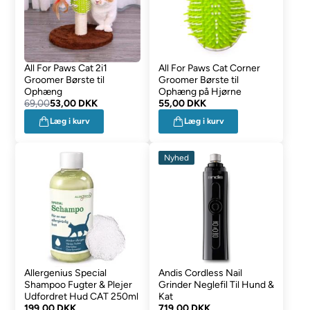
All For Paws Cat 2i1
All For Paws Cat Corner
Groomer Børste til
Groomer Børste til
Ophæng
Ophæng på Hjørne
69,00
53,00 DKK
55,00 DKK
Læg i kurv
Læg i kurv
Nyhed
Allergenius Special
Andis Cordless Nail
Shampoo Fugter & Plejer
Grinder Neglefil Til Hund &
Udfordret Hud CAT 250ml
Kat
199,00 DKK
719,00 DKK