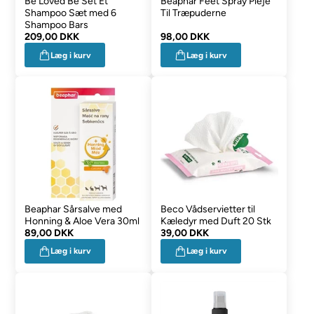
Be Loved Be Set Et
Beaphar Feet Spray Pleje
Shampoo Sæt med 6
Til Træpuderne
Shampoo Bars
209,00 DKK
98,00 DKK
Læg i kurv
Læg i kurv
Beaphar Sårsalve med
Beco Vådservietter til
Honning & Aloe Vera 30ml
Kæledyr med Duft 20 Stk
89,00 DKK
39,00 DKK
Læg i kurv
Læg i kurv