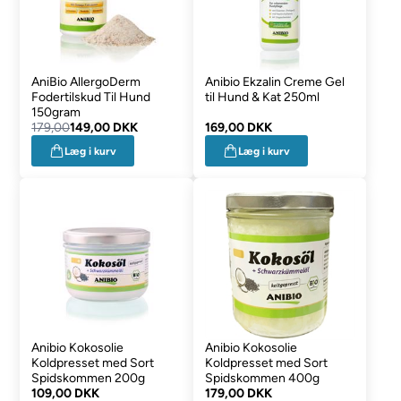
AniBio AllergoDerm
Anibio Ekzalin Creme Gel
Fodertilskud Til Hund
til Hund & Kat 250ml
150gram
179,00
149,00 DKK
169,00 DKK
Læg i kurv
Læg i kurv
Anibio Kokosolie
Anibio Kokosolie
Koldpresset med Sort
Koldpresset med Sort
Spidskommen 200g
Spidskommen 400g
109,00 DKK
179,00 DKK