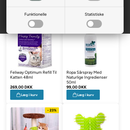
til kat
saks
B
Funktionelle
Statistiske
Feliway Optimum Refill Til
Ropa Sårspray Med
Katten 48ml
Naturlige Ingredienser
50ml
269,00 DKK
99,00 DKK
Læg i kurv
Læg i kurv
- 23%