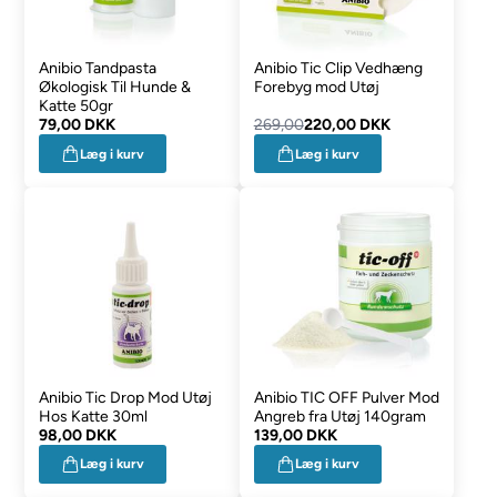
Anibio Tandpasta
Anibio Tic Clip Vedhæng
Økologisk Til Hunde &
Forebyg mod Utøj
Katte 50gr
79,00 DKK
269,00
220,00 DKK
Læg i kurv
Læg i kurv
Anibio Tic Drop Mod Utøj
Anibio TIC OFF Pulver Mod
Hos Katte 30ml
Angreb fra Utøj 140gram
98,00 DKK
139,00 DKK
Læg i kurv
Læg i kurv