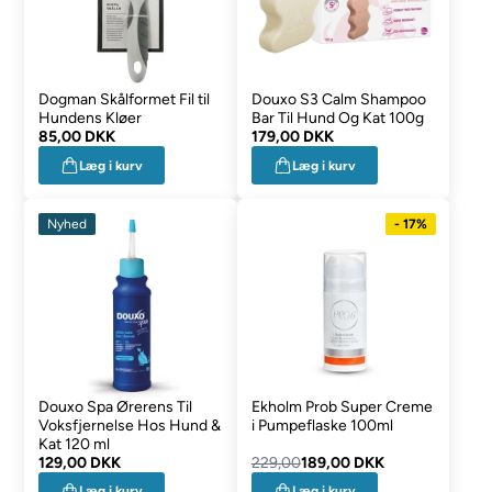
Dogman Skålformet Fil til
Douxo S3 Calm Shampoo
Hundens Kløer
Bar Til Hund Og Kat 100g
85,00 DKK
179,00 DKK
Læg i kurv
Læg i kurv
Nyhed
- 17%
Douxo Spa Ørerens Til
Ekholm Prob Super Creme
Voksfjernelse Hos Hund &
i Pumpeflaske 100ml
Kat 120 ml
129,00 DKK
229,00
189,00 DKK
Læg i kurv
Læg i kurv