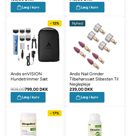
Læg i kurv
Læg i kurv
- 12%
Nyhed
Andis enVISION
Andis Nail Grinder
Hundetrimmer Sæt
Tilbehørssæt Slibesten Til
Neglepleje
909,00
799,00 DKK
239,00 DKK
Læg i kurv
Læg i kurv
- 17%