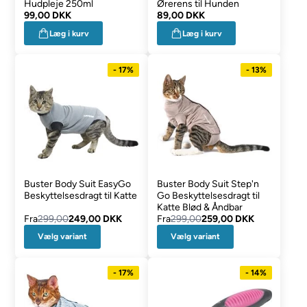
Hudpleje 250ml
Ørerens til Hunden
99,00 DKK
89,00 DKK
Læg i kurv
Læg i kurv
- 17%
- 13%
Buster Body Suit EasyGo
Buster Body Suit Step'n
Beskyttelsesdragt til Katte
Go Beskyttelsesdragt til
Katte Blød & Åndbar
Fra
299,00
249,00 DKK
Fra
299,00
259,00 DKK
Vælg variant
Vælg variant
- 17%
- 14%