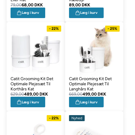
79,00
68,00 DKK
89,00 DKK
Læg i kurv
Læg i kurv
- 22%
- 25%
Catit Grooming Kit Det
Catit Grooming Kit Det
Optimale Plejesæt Til
Optimale Plejesæt Til
Korthårs Kat
Langhårs Kat
629,00
489,00 DKK
669,00
499,00 DKK
Læg i kurv
Læg i kurv
- 22%
Nyhed