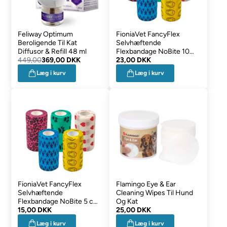
Feliway Optimum
FioniaVet FancyFlex
Beroligende Til Kat
Selvhæftende
Diffusor & Refill 48 ml
Flexbandage NoBite 10
449,00
369,00 DKK
cm 1 stk
23,00 DKK
Læg i kurv
Læg i kurv
FioniaVet FancyFlex
Flamingo Eye & Ear
Selvhæftende
Cleaning Wipes Til Hund
Flexbandage NoBite 5 cm
Og Kat
1 stk
15,00 DKK
25,00 DKK
Læg i kurv
Læg i kurv