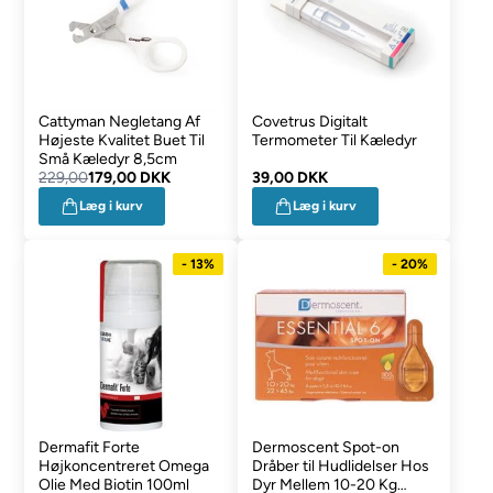
Cattyman Negletang Af
Covetrus Digitalt
Højeste Kvalitet Buet Til
Termometer Til Kæledyr
Små Kæledyr 8,5cm
229,00
179,00 DKK
39,00 DKK
Læg i kurv
Læg i kurv
- 13%
- 20%
Dermafit Forte
Dermoscent Spot-on
Højkoncentreret Omega
Dråber til Hudlidelser Hos
Olie Med Biotin 100ml
Dyr Mellem 10-20 Kg