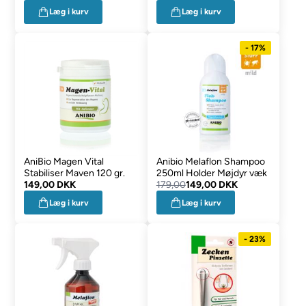
Læg i kurv
Læg i kurv
- 17%
AniBio Magen Vital
Anibio Melaflon Shampoo
Stabiliser Maven 120 gr.
250ml Holder Møjdyr væk
149,00 DKK
179,00
149,00 DKK
Læg i kurv
Læg i kurv
- 23%