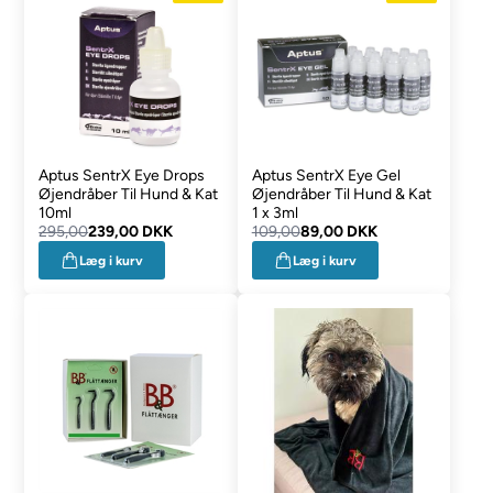
Aptus SentrX Eye Drops
Aptus SentrX Eye Gel
Øjendråber Til Hund & Kat
Øjendråber Til Hund & Kat
10ml
1 x 3ml
295,00
239,00 DKK
109,00
89,00 DKK
Læg i kurv
Læg i kurv