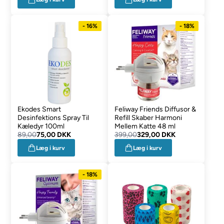
- 16%
- 18%
Ekodes Smart
Feliway Friends Diffusor &
Desinfektions Spray Til
Refill Skaber Harmoni
Kæledyr 100ml
Mellem Katte 48 ml
89,00
75,00 DKK
399,00
329,00 DKK
Læg i kurv
Læg i kurv
- 18%