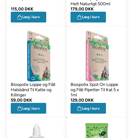
Helt Naturligt 500ml
115,00 DKK
179,00 DKK
Læg i kurv
Læg i kurv
Biospotix Loppe og Flåt
Biospotix Spot On Loppe
Halsbånd Til Katte og
og Flåt Pipetter Til Kat 5 x
Killinger
1ml
59,00 DKK
129,00 DKK
Læg i kurv
Læg i kurv