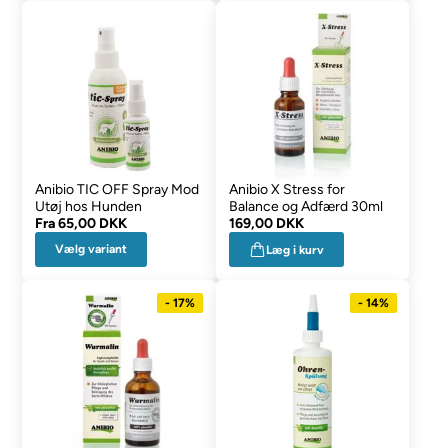
Anibio TIC OFF Spray Mod
Anibio X Stress for
Utøj hos Hunden
Balance og Adfærd 30ml
Fra
65,00 DKK
169,00 DKK
Vælg variant
Læg i kurv
- 17%
- 14%