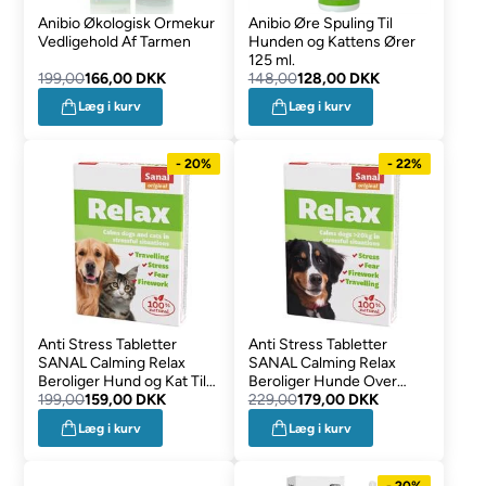
Anibio Økologisk Ormekur
Anibio Øre Spuling Til
Vedligehold Af Tarmen
Hunden og Kattens Ører
125 ml.
199,00
166,00 DKK
148,00
128,00 DKK
Læg i kurv
Læg i kurv
- 20%
- 22%
Anti Stress Tabletter
Anti Stress Tabletter
SANAL Calming Relax
SANAL Calming Relax
Beroliger Hund og Kat Til
Beroliger Hunde Over
20 kg
199,00
159,00 DKK
20kg
229,00
179,00 DKK
Læg i kurv
Læg i kurv
- 20%