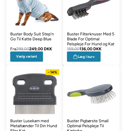
Buster Body Suit Step'n
Buster Filterknuser Med 5
Go Til Katte Deep Blue
Blade For Optimal
Pelspleje For Hund og Kat
Fra
299,00
249,00 DKK
159,00
136,00 DKK
Vælg variant
Læg i kurv
- 14%
Buster Lusekam med
Buster Pigbørste Small
Metaltænder Til Din Hund
Optimal Pelspleje Til
Eller Kat
Kæledyr