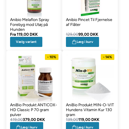
Anibio Melaflon Spray
Anibio Pincet Til Fjernelse
Forebyg mod Utøj på
af Flåter
Hunden
Fra
119,00 DKK
129,00
99,00 DKK
Vælg variant
Læg i kurv
- 10%
- 14%
AniBio Produkt ANTICOX-
AniBio Produkt MIN-O-VIT
HD Classic P 70 gram
Hundens Vitamin Kur 130
pulver
gram
419,00
379,00 DKK
139,00
119,00 DKK
Læg i kurv
Læg i kurv