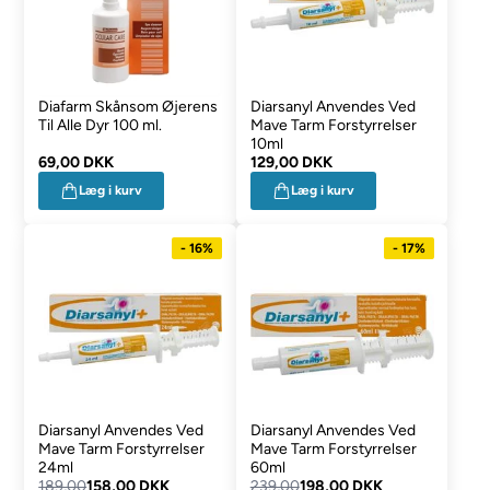
Diafarm Skånsom Øjerens
Diarsanyl Anvendes Ved
Til Alle Dyr 100 ml.
Mave Tarm Forstyrrelser
10ml
69,00 DKK
129,00 DKK
Læg i kurv
Læg i kurv
- 16%
- 17%
Diarsanyl Anvendes Ved
Diarsanyl Anvendes Ved
Mave Tarm Forstyrrelser
Mave Tarm Forstyrrelser
24ml
60ml
189,00
158,00 DKK
239,00
198,00 DKK