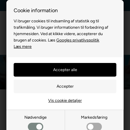
Kundeservice +45 7174 3600
Billig fragt, kun 39 kr.
Cookie information
Vi bruger cookies til indsamling af statistik og til
trafikmåling. Vi bruger informationen til forbedring af
hjemmesiden. Ved at klikke videre, accepterer du
brugen af cookies. Læs
Googles privatlivspolitik
Læs mere
Kattepleje
Du er her:
TIL KATTE
/
Katte Pleje
Vis cookie detaljer
Nødvendige
Markedsføring
Heldragt og halskrave
Katte børste, kam og
Katte 