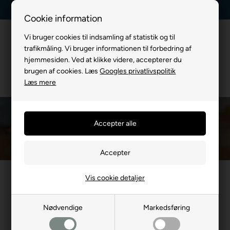
Kundeservice +45 7174 3600
Billig fragt, kun 39 kr.
Cookie information
Vi bruger cookies til indsamling af statistik og til
trafikmåling. Vi bruger informationen til forbedring af
hjemmesiden. Ved at klikke videre, accepterer du
brugen af cookies. Læs
Googles privatlivspolitik
Læs mere
Kastearm til bold
Du er her:
TIL HUND
/
Hundelegetøj
/
Kastearm til bold
Vis cookie detaljer
Mest populære i Kastearm til
bold
Nødvendige
Markedsføring