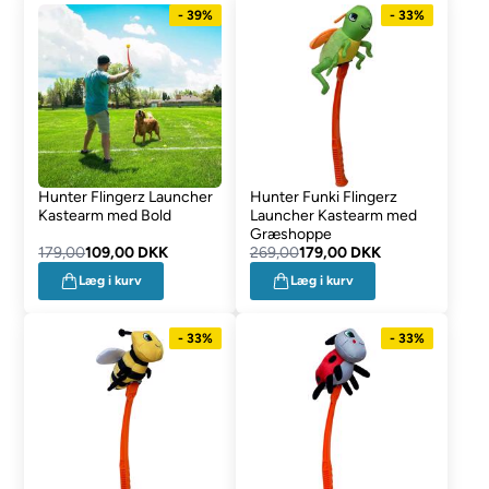
- 39%
- 33%
Hunter Flingerz Launcher
Hunter Funki Flingerz
Kastearm med Bold
Launcher Kastearm med
Græshoppe
179,00
109,00 DKK
269,00
179,00 DKK
Læg i kurv
Læg i kurv
- 33%
- 33%