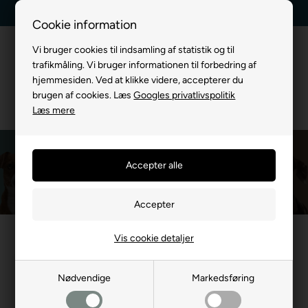
Kundeservice +45 7174 3600
Billig fragt, kun 39 kr.
Cookie information
Vi bruger cookies til indsamling af statistik og til
trafikmåling. Vi bruger informationen til forbedring af
hjemmesiden. Ved at klikke videre, accepterer du
brugen af cookies. Læs
Googles privatlivspolitik
Læs mere
DogCopenhagen Halsbånd
Du er her:
MÆRKEVARE
/
Dog Copenhagen
/
DogCopenhagen Halsbånd
Vis cookie detaljer
Nødvendige
Markedsføring