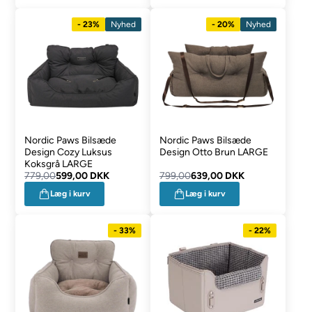
- 23%
Nyhed
- 20%
Nyhed
Nordic Paws Bilsæde
Nordic Paws Bilsæde
Design Cozy Luksus
Design Otto Brun LARGE
Koksgrå LARGE
779,00
599,00 DKK
799,00
639,00 DKK
Læg i kurv
Læg i kurv
- 33%
- 22%