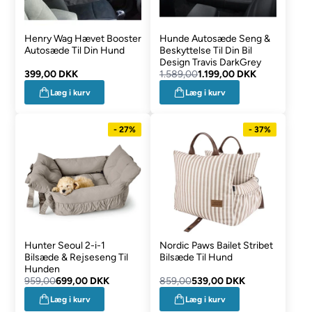
Henry Wag Hævet Booster
Hunde Autosæde Seng &
Autosæde Til Din Hund
Beskyttelse Til Din Bil
Design Travis DarkGrey
399,00 DKK
1.589,00
1.199,00 DKK
Læg i kurv
Læg i kurv
- 27%
- 37%
Hunter Seoul 2-i-1
Nordic Paws Bailet Stribet
Bilsæde & Rejseseng Til
Bilsæde Til Hund
Hunden
959,00
699,00 DKK
859,00
539,00 DKK
Læg i kurv
Læg i kurv