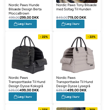
Nordic Paws Hunde
Nordic Paws Tony Bilsæde
Bilsæde Design Berta
med Soltag Til Hunden
MoccaBrown
499,00
299,00 DKK
849,00
719,00 DKK
Læg i kurv
Læg i kurv
- 22%
- 22%
Nordic Paws
Nordic Paws
Transporttaske Til Hund
Transporttaske Til Hund
Design Dysse Koksgrå
Design Dysse Lysegrå
639,00
499,00 DKK
639,00
499,00 DKK
Læg i kurv
Læg i kurv
- 33%
- 20%