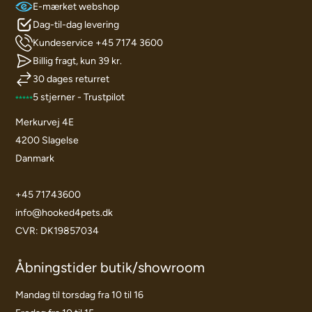
E-mærket webshop
Dag-til-dag levering
Kundeservice +45 7174 3600
Billig fragt, kun 39 kr.
30 dages returret
5 stjerner - Trustpilot
Merkurvej 4E
4200 Slagelse
Danmark
+45 71743600
info@hooked4pets.dk
CVR: DK19857034
Åbningstider butik/showroom
Mandag til torsdag fra 10 til 16