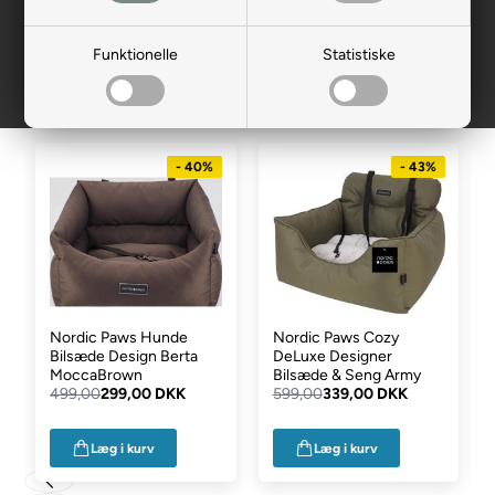
Mest populære i Hunde
Funktionelle
Statistiske
autostol
- 40%
- 43%
Nordic Paws Hunde
Nordic Paws Cozy
Bilsæde Design Berta
DeLuxe Designer
MoccaBrown
Bilsæde & Seng Army
499,00
299,00 DKK
599,00
339,00 DKK
Læg i kurv
Læg i kurv