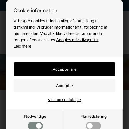
Kundeservice +45 7174 3600
Billig fragt, kun 39 kr.
Cookie information
Vi bruger cookies til indsamling af statistik og til
trafikmåling. Vi bruger informationen til forbedring af
hjemmesiden. Ved at klikke videre, accepterer du
brugen af cookies. Læs
Googles privatlivspolitik
Læs mere
Hunde autostol
Du er her:
TIL HUND
/
Hundetransport
/
Hundetransport til bil
/
Hunde autost
Sikker og komfortabel hunde autostol til bilen, der holder din
Vis cookie detaljer
hund fastspændt og beskyttet under kørslen. Nem at installere
med justerbare stropper og passer til de fleste biler. Lavet af
Nødvendige
Markedsføring
slidstærkt materiale og polstret for ekstra komfort. Perfekt til
små og mellemstore hunde!