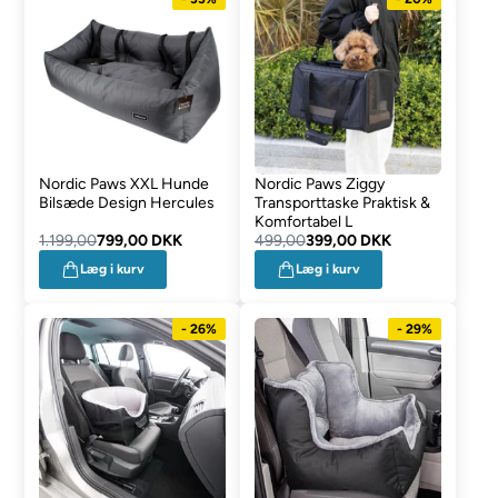
Nordic Paws XXL Hunde
Nordic Paws Ziggy
Bilsæde Design Hercules
Transporttaske Praktisk &
Komfortabel L
1.199,00
799,00 DKK
499,00
399,00 DKK
Læg i kurv
Læg i kurv
- 26%
- 29%