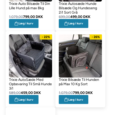
Trixie Auto Bilsæde Til Din
Trixie Autosæde Hunde
Lille Hund på max 8kg
Bilsæde Og Hundeseng
2i1 Sort Grå
1.079,00
799,00 DKK
699,00
499,00 DKK
Læg i kurv
Læg i kurv
- 22%
- 26%
Trixie AutoSæde Med
Trixie Bilsæde Til Hunden
Opbevaring Til Små Hunde
på Max 10 Kg Sort
3i1
589,00
459,00 DKK
1.079,00
799,00 DKK
Læg i kurv
Læg i kurv