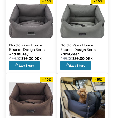
- 40%
- 40%
Nordic Paws Hunde
Nordic Paws Hunde
Bilsæde Design Berta
Bilsæde Design Berta
AntraitGrey
ArmyGreen
499,00
299,00 DKK
499,00
299,00 DKK
Læg i kurv
Læg i kurv
- 40%
- 15%