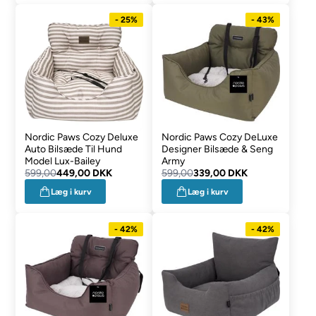
- 25%
- 43%
Nordic Paws Cozy Deluxe
Nordic Paws Cozy DeLuxe
Auto Bilsæde Til Hund
Designer Bilsæde & Seng
Model Lux-Bailey
Army
599,00
449,00 DKK
599,00
339,00 DKK
Læg i kurv
Læg i kurv
- 42%
- 42%