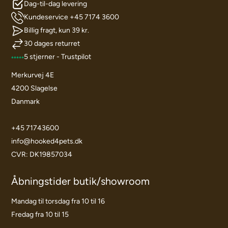
Dag-til-dag levering
Kundeservice +45 7174 3600
Billig fragt, kun 39 kr.
30 dages returret
5 stjerner - Trustpilot
Merkurvej 4E
4200 Slagelse
Danmark
+45 71743600
info@hooked4pets.dk
CVR: DK19857034
Åbningstider butik/showroom
Mandag til torsdag fra 10 til 16
Fredag fra 10 til 15