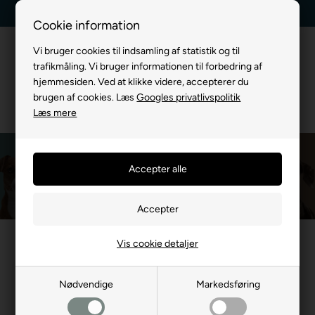
Dag-til-dag levering
Kundeservice +45 7174 3600
Cookie information
Vi bruger cookies til indsamling af statistik og til
trafikmåling. Vi bruger informationen til forbedring af
hjemmesiden. Ved at klikke videre, accepterer du
brugen af cookies. Læs
Googles privatlivspolitik
Læs mere
Calibra JOY
Du er her:
MÆRKEVARE
/
Calibra JOY
Vis cookie detaljer
- 22%
Nødvendige
Markedsføring