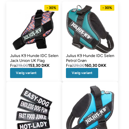
- 30%
- 30%
Julius K9 Hunde IDC Selen
Julius K9 Hunde IDC Selen
Jack Union UK Flag
Petrol Grøn
Fra
219,00
153,30 DKK
Fra
229,00
160,30 DKK
Vælg variant
Vælg variant