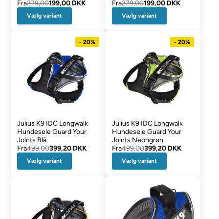
Fra
279,00
199,00 DKK
Fra
279,00
199,00 DKK
Vælg variant
Vælg variant
- 20%
- 20%
Julius K9 IDC Longwalk
Julius K9 IDC Longwalk
Hundesele Guard Your
Hundesele Guard Your
Joints Blå
Joints Neongrøn
Fra
499,00
399,20 DKK
Fra
499,00
399,20 DKK
Vælg variant
Vælg variant