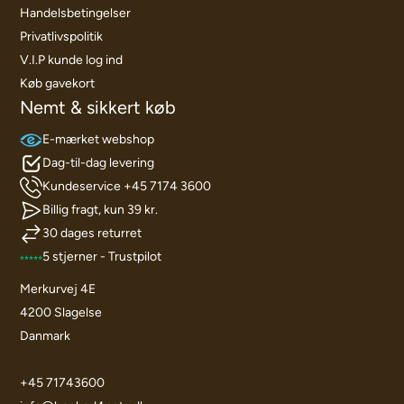
Handelsbetingelser
Privatlivspolitik
V.I.P kunde log ind
Køb gavekort
Nemt & sikkert køb
E-mærket webshop
Dag-til-dag levering
Kundeservice +45 7174 3600
Billig fragt, kun 39 kr.
30 dages returret
5 stjerner - Trustpilot
Merkurvej 4E
4200 Slagelse
Danmark
+45 71743600