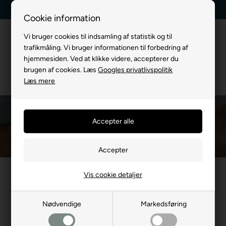
Kundeservice +45 7174 3600
Billig fragt, kun 39 kr.
Cookie information
Vi bruger cookies til indsamling af statistik og til
trafikmåling. Vi bruger informationen til forbedring af
hjemmesiden. Ved at klikke videre, accepterer du
brugen af cookies. Læs
Googles privatlivspolitik
Læs mere
Julius K9 Seler
Du er her:
TIL HUND
/
Hundeseler
/
Hundesele Mærker
/
Julius K9 Seler
STORT udvalg i Julius K9 seler / hundeseler - Find den nye sele
Vis cookie detaljer
til din hund her.
Eller se hele vores store udvalg af
Julius K9 her
.
Nødvendige
Markedsføring
Mest populære i Julius K9