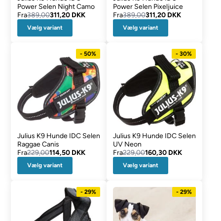
Power Selen Night Camo
Power Selen Pixeljuice
Fra
389,00
311,20 DKK
Fra
389,00
311,20 DKK
Vælg variant
Vælg variant
- 50%
- 30%
Julius K9 Hunde IDC Selen
Julius K9 Hunde IDC Selen
Raggae Canis
UV Neon
Fra
229,00
114,50 DKK
Fra
229,00
160,30 DKK
Vælg variant
Vælg variant
- 29%
- 29%