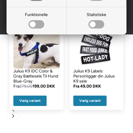
Seler
Funktionelle
Statistiske
- 29%
Julius K9 IDC Color &
Julius K9 Labels
Gray Bæltesele Til Hund
Personliggør din Julius
Blue-Gray
K9 sele
Fra
279,00
199,00 DKK
Fra
49,00 DKK
Vælg variant
Vælg variant