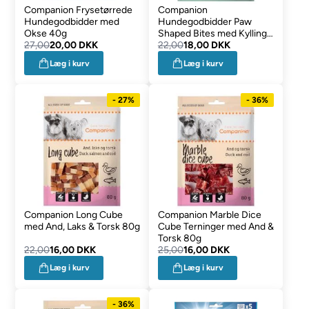
Companion Frysetørrede
Companion
Hundegodbidder med
Hundegodbidder Paw
Okse 40g
Shaped Bites med Kylling
27,00
20,00 DKK
80g
22,00
18,00 DKK
Læg i kurv
Læg i kurv
- 27%
- 36%
Companion Long Cube
Companion Marble Dice
med And, Laks & Torsk 80g
Cube Terninger med And &
Torsk 80g
22,00
16,00 DKK
25,00
16,00 DKK
Læg i kurv
Læg i kurv
- 36%