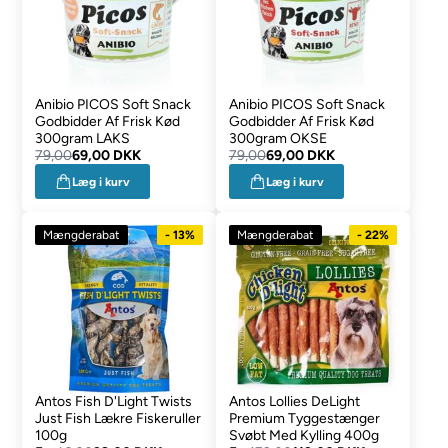
Anibio PICOS Soft Snack
Anibio PICOS Soft Snack
Godbidder Af Frisk Kød
Godbidder Af Frisk Kød
300gram LAKS
300gram OKSE
79,00
69,00 DKK
79,00
69,00 DKK
Læg i kurv
Læg i kurv
Mængderabat
- 13%
Mængderabat
- 22%
Antos Fish D'Light Twists
Antos Lollies DeLight
Just Fish Lækre Fiskeruller
Premium Tyggestænger
100g
Svøbt Med Kylling 400g