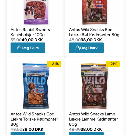
Antos Rabbit Sweets
Antos Wild Snacks Beef
Kaninbolsjer 100g
Lækre Bøf Kødmønter 80g
59,00
49,00 DKK
48,00
38,00 DKK
Læg i kurv
Læg i kurv
- 21%
- 21%
Antos Wild Snacks Cod
Antos Wild Snacks Lamb
Lækre Torske Kødmønter
Lækre Lamme Kødmønter
80g
80g
48,00
38,00 DKK
48,00
38,00 DKK