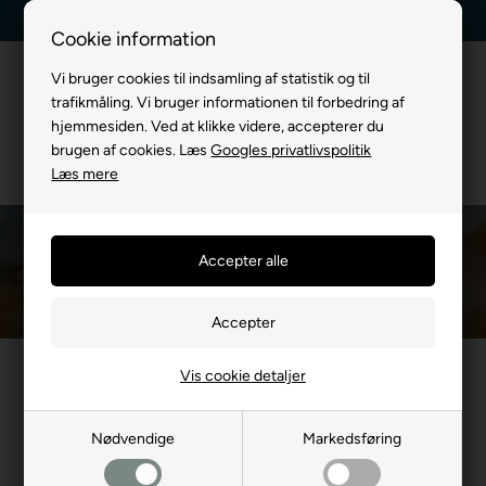
 +45 7174 3600
Billig fragt, kun 39 kr.
30 dages re
Cookie information
Vi bruger cookies til indsamling af statistik og til
trafikmåling. Vi bruger informationen til forbedring af
hjemmesiden. Ved at klikke videre, accepterer du
brugen af cookies. Læs
Googles privatlivspolitik
Læs mere
Fedtfattige Godbidder til Hund
Du er her:
TIL HUND
/
Godbidder & Kødben
/
Fedtfattige Godbidder til Hun
Vis cookie detaljer
Mest populære i Fedtfattige
Godbidder til Hund
Nødvendige
Markedsføring