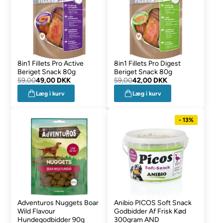
8in1 Fillets Pro Active
8in1 Fillets Pro Digest
Beriget Snack 80g
Beriget Snack 80g
59,00
49,00 DKK
59,00
42,00 DKK
Læg i kurv
Læg i kurv
- 13%
Adventuros Nuggets Boar
Anibio PICOS Soft Snack
Wild Flavour
Godbidder Af Frisk Kød
Hundegodbidder 90g
300gram AND