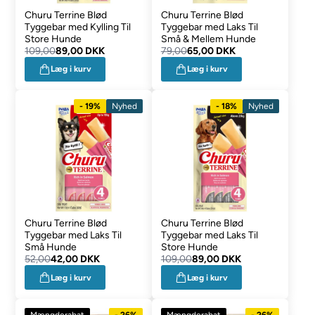
Churu Terrine Blød
Churu Terrine Blød
Tyggebar med Kylling Til
Tyggebar med Laks Til
Store Hunde
Små & Mellem Hunde
109,00
89,00 DKK
79,00
65,00 DKK
Læg i kurv
Læg i kurv
- 19%
Nyhed
- 18%
Nyhed
Churu Terrine Blød
Churu Terrine Blød
Tyggebar med Laks Til
Tyggebar med Laks Til
Små Hunde
Store Hunde
52,00
42,00 DKK
109,00
89,00 DKK
Læg i kurv
Læg i kurv
Mængderabat
- 26%
Mængderabat
- 26%