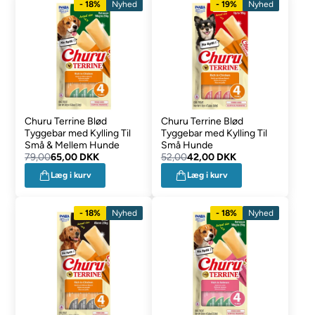
- 18%
Nyhed
- 19%
Nyhed
Churu Terrine Blød
Churu Terrine Blød
Tyggebar med Kylling Til
Tyggebar med Kylling Til
Små & Mellem Hunde
Små Hunde
79,00
65,00 DKK
52,00
42,00 DKK
Læg i kurv
Læg i kurv
- 18%
Nyhed
- 18%
Nyhed