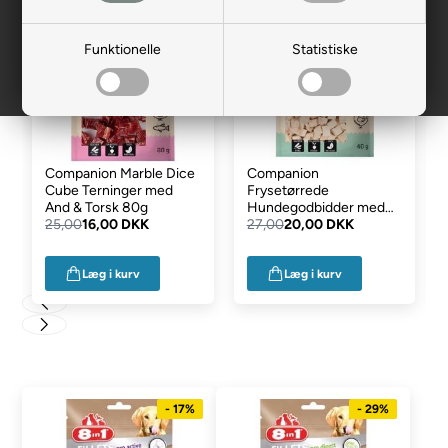
- 36%
- 26%
Funktionelle
Statistiske
Companion Marble Dice
Companion
Cube Terninger med
Frysetørrede
And & Torsk 80g
Hundegodbidder med
25,00
16,00 DKK
Kylling 40g
27,00
20,00 DKK
Læg i kurv
Læg i kurv
- 17%
- 29%