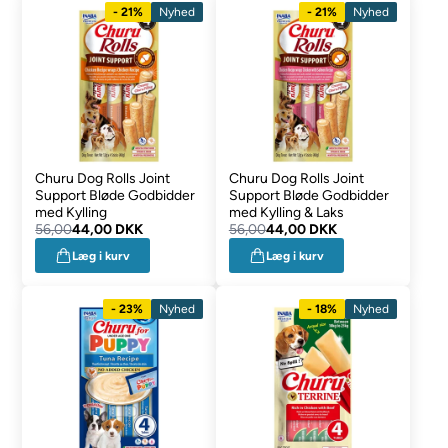
- 21%
Nyhed
- 21%
Nyhed
Churu Dog Rolls Joint
Churu Dog Rolls Joint
Support Bløde Godbidder
Support Bløde Godbidder
med Kylling
med Kylling & Laks
56,00
44,00 DKK
56,00
44,00 DKK
Læg i kurv
Læg i kurv
- 23%
Nyhed
- 18%
Nyhed