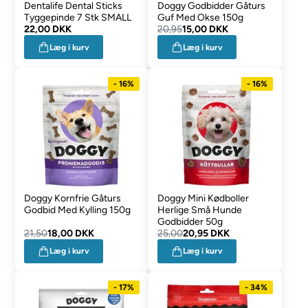
Dentalife Dental Sticks
Doggy Godbidder Gåturs
Tyggepinde 7 Stk SMALL
Guf Med Okse 150g
22,00 DKK
20,95
15,00 DKK
Læg i kurv
Læg i kurv
- 16%
- 16%
Doggy Kornfrie Gåturs
Doggy Mini Kødboller
Godbid Med Kylling 150g
Herlige Små Hunde
Godbidder 50g
21,50
18,00 DKK
25,00
20,95 DKK
Læg i kurv
Læg i kurv
- 17%
- 34%