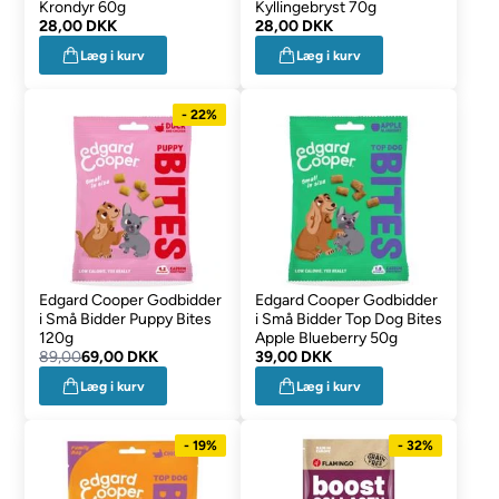
Krondyr 60g
Kyllingebryst 70g
28,00 DKK
28,00 DKK
Læg i kurv
Læg i kurv
- 22%
Edgard Cooper Godbidder
Edgard Cooper Godbidder
i Små Bidder Puppy Bites
i Små Bidder Top Dog Bites
120g
Apple Blueberry 50g
89,00
69,00 DKK
39,00 DKK
Læg i kurv
Læg i kurv
- 19%
- 32%