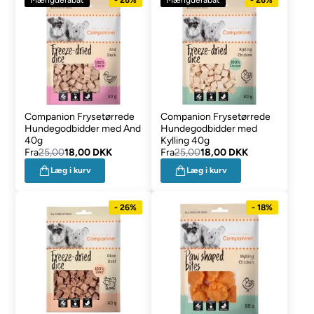
Companion Frysetørrede
Companion Frysetørrede
Hundegodbidder med And
Hundegodbidder med
40g
Kylling 40g
Fra
25,00
18,00 DKK
Fra
25,00
18,00 DKK
Læg i kurv
Læg i kurv
- 26%
- 18%