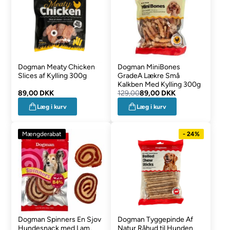
Dogman Meaty Chicken
Dogman MiniBones
Slices af Kylling 300g
GradeA Lækre Små
Kalkben Med Kylling 300g
89,00 DKK
129,00
89,00 DKK
Læg i kurv
Læg i kurv
Mængderabat
- 24%
Dogman Spinners En Sjov
Dogman Tyggepinde Af
Hundesnack med Lam,
Natur Råhud til Hunden