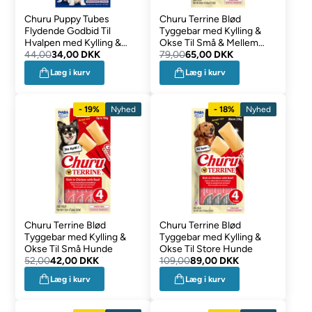
Churu Puppy Tubes
Churu Terrine Blød
Flydende Godbid Til
Tyggebar med Kylling &
Hvalpen med Kylling &
Okse Til Små & Mellem
Laks
44,00
34,00 DKK
Hunde
79,00
65,00 DKK
Læg i kurv
Læg i kurv
- 19%
Nyhed
- 18%
Nyhed
Churu Terrine Blød
Churu Terrine Blød
Tyggebar med Kylling &
Tyggebar med Kylling &
Okse Til Små Hunde
Okse Til Store Hunde
52,00
42,00 DKK
109,00
89,00 DKK
Læg i kurv
Læg i kurv