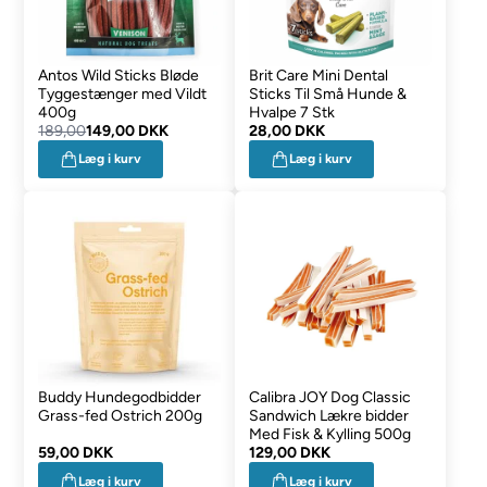
Antos Wild Sticks Bløde
Brit Care Mini Dental
Tyggestænger med Vildt
Sticks Til Små Hunde &
400g
Hvalpe 7 Stk
189,00
149,00 DKK
28,00 DKK
Læg i kurv
Læg i kurv
Buddy Hundegodbidder
Calibra JOY Dog Classic
Grass-fed Ostrich 200g
Sandwich Lækre bidder
Med Fisk & Kylling 500g
59,00 DKK
129,00 DKK
Læg i kurv
Læg i kurv