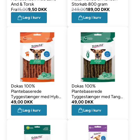
And & Torsk
Storkøb 800 gram
Fra
15,00
9,50 DKK
249,00
189,00 DKK
Læg i kurv
Læg i kurv
Dokas 100%
Dokas 100%
Plantebaserede
Plantebaserede
Tyggestænger med Hyben
Tyggestænger med Tang
105g
49,00 DKK
105g
49,00 DKK
Læg i kurv
Læg i kurv