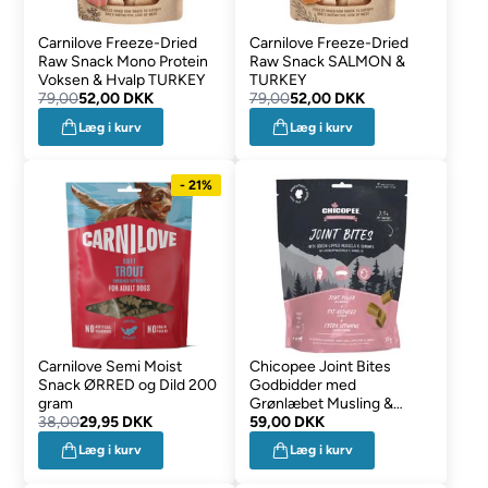
Carnilove Freeze-Dried
Carnilove Freeze-Dried
Raw Snack Mono Protein
Raw Snack SALMON &
Voksen & Hvalp TURKEY
TURKEY
79,00
52,00 DKK
79,00
52,00 DKK
Læg i kurv
Læg i kurv
- 21%
Carnilove Semi Moist
Chicopee Joint Bites
Snack ØRRED og Dild 200
Godbidder med
gram
Grønlæbet Musling &
38,00
29,95 DKK
Rejer 350g
59,00 DKK
Læg i kurv
Læg i kurv