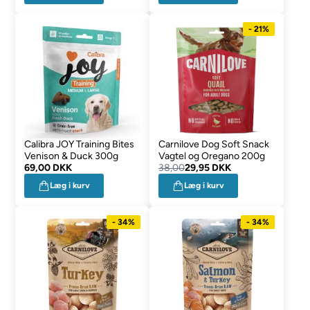
- 21%
Calibra JOY Training Bites
Carnilove Dog Soft Snack
Venison & Duck 300g
Vagtel og Oregano 200g
69,00 DKK
38,00
29,95 DKK
Læg i kurv
Læg i kurv
- 34%
- 34%