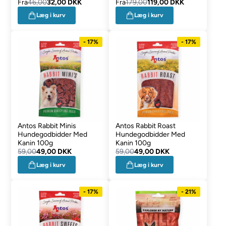
Fra
46,00
32,00 DKK
Fra
179,00
119,00 DKK
Læg i kurv
Læg i kurv
- 17%
- 17%
Antos Rabbit Minis
Antos Rabbit Roast
Hundegodbidder Med
Hundegodbidder Med
Kanin 100g
Kanin 100g
59,00
49,00 DKK
59,00
49,00 DKK
Læg i kurv
Læg i kurv
- 17%
- 21%