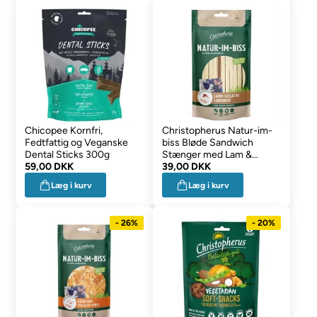
Chicopee Kornfri,
Christopherus Natur-im-
Fedtfattig og Veganske
biss Bløde Sandwich
Dental Sticks 300g
Stænger med Lam &
59,00 DKK
Sejfisk 70g
39,00 DKK
Læg i kurv
Læg i kurv
- 26%
- 20%