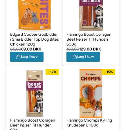
Edgard Cooper Godbidder
Flamingo Boost Collagen
i Små Bidder Top Dog Bites
Beef Pølser Til Hunden
Chicken 120g
600g
85,00
69,00 DKK
189,00
129,00 DKK
Læg i kurv
Læg i kurv
- 17%
- 15%
Flamingo Boost Collagen
Flamingo Chomps Kylling
Beef Pølser Til Hunden
Knudeben L 100g