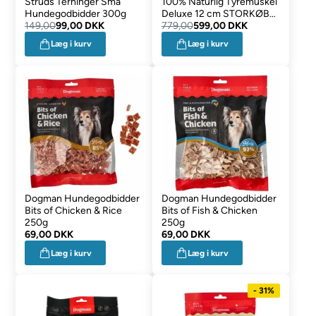
Struds Terninger Små
100% Naturlig Tyremuskel
Hundegodbidder 300g
Deluxe 12 cm STORKØB
149,00
99,00 DKK
25 stk
779,00
599,00 DKK
Læg i kurv
Læg i kurv
Dogman Hundegodbidder
Dogman Hundegodbidder
Bits of Chicken & Rice
Bits of Fish & Chicken
250g
250g
69,00 DKK
69,00 DKK
Læg i kurv
Læg i kurv
- 31%