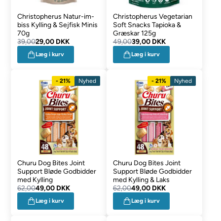
Christopherus Natur-im-
Christopherus Vegetarian
biss Kylling & Sejfisk Minis
Soft Snacks Tapioka &
70g
Græskar 125g
39,00
29,00 DKK
49,00
39,00 DKK
Læg i kurv
Læg i kurv
- 21%
Nyhed
- 21%
Nyhed
Churu Dog Bites Joint
Churu Dog Bites Joint
Support Bløde Godbidder
Support Bløde Godbidder
med Kylling
med Kylling & Laks
62,00
49,00 DKK
62,00
49,00 DKK
Læg i kurv
Læg i kurv