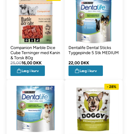
Companion Marble Dice
Dentalife Dental Sticks
Cube Terninger med Kanin
Tyggepinde 5 Stk MEDIUM
& Torsk 80g
25,00
16,00 DKK
22,00 DKK
Læg i kurv
Læg i kurv
- 28%