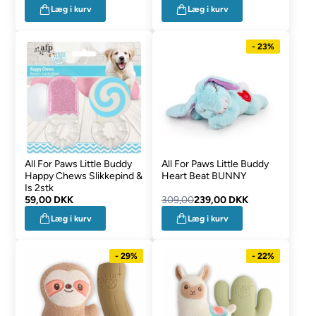
Læg i kurv
Læg i kurv
- 23%
All For Paws Little Buddy
All For Paws Little Buddy
Happy Chews Slikkepind &
Heart Beat BUNNY
Is 2stk
59,00 DKK
309,00
239,00 DKK
Læg i kurv
Læg i kurv
- 29%
- 22%