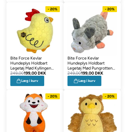
- 20%
- 20%
Bite Force Kevlar
Bite Force Kevlar
Hundeplys Holdbart
Hundeplys Holdbart
Legetøj Mød Kyllingen
Legetøj Mød Pungrotten
Hans
249,00
199,00 DKK
Findus
249,00
199,00 DKK
Læg i kurv
Læg i kurv
- 20%
- 20%