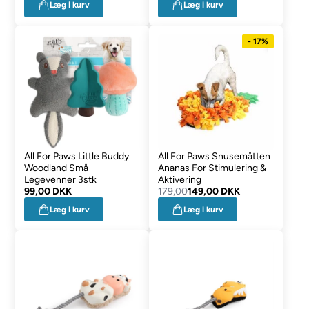
Læg i kurv
Læg i kurv
- 17%
All For Paws Little Buddy
All For Paws Snusemåtten
Woodland Små
Ananas For Stimulering &
Legevenner 3stk
Aktivering
99,00 DKK
179,00
149,00 DKK
Læg i kurv
Læg i kurv