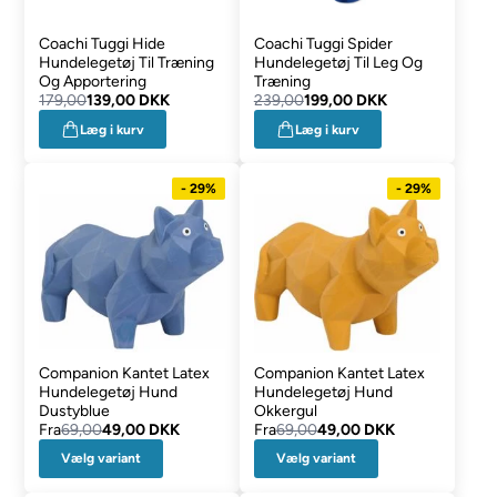
Coachi Tuggi Hide
Coachi Tuggi Spider
Hundelegetøj Til Træning
Hundelegetøj Til Leg Og
Og Apportering
Træning
179,00
139,00 DKK
239,00
199,00 DKK
Læg i kurv
Læg i kurv
- 29%
- 29%
Companion Kantet Latex
Companion Kantet Latex
Hundelegetøj Hund
Hundelegetøj Hund
Dustyblue
Okkergul
Fra
69,00
49,00 DKK
Fra
69,00
49,00 DKK
Vælg variant
Vælg variant