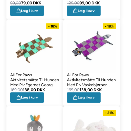
99,00
79,00 DKK
129,00
99,00 DKK
Læg i kurv
Læg i kurv
- 18%
- 18%
All For Paws
All For Paws
Aktivitetsmåtte Til Hunden
Aktivitetsmåtte Til Hunden
Med Piv Egernet Georg
Med Piv Vaskebjørnen
169,00
138,00 DKK
Erna
169,00
138,00 DKK
Læg i kurv
Læg i kurv
- 21%