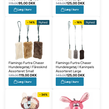
119,00
95,00 DKK
149,00
125,00 DKK
Læg i kurv
Læg i kurv
- 14%
Nyhed
- 16%
Nyhed
Flamingo Furtra Chaser
Flamingo Furtra Chaser
Hundelegetøj I Fåreskind
Hundelegetøj I Kaninpels
Assorteret Small
Assorteret Large
139,00
119,00 DKK
149,00
125,00 DKK
Læg i kurv
Læg i kurv
- 34%