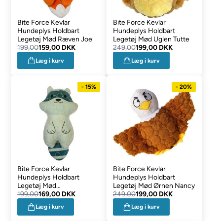
Bite Force Kevlar
Bite Force Kevlar
Hundeplys Holdbart
Hundeplys Holdbart
Legetøj Mød Ræven Joe
Legetøj Mød Uglen Tutte
199,00
159,00 DKK
249,00
199,00 DKK
Læg i kurv
Læg i kurv
- 15%
- 20%
Bite Force Kevlar
Bite Force Kevlar
Hundeplys Holdbart
Hundeplys Holdbart
Legetøj Mød
Legetøj Mød Ørnen Nancy
Vaskebjørnen Manfred
199,00
169,00 DKK
249,00
199,00 DKK
Læg i kurv
Læg i kurv