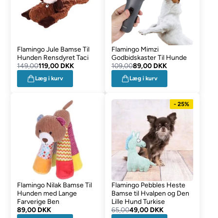
Flamingo Jule Bamse Til
Flamingo Mimzi
Hunden Rensdyret Taci
Godbidskaster Til Hunde
149,00
119,00 DKK
109,00
89,00 DKK
Læg i kurv
Læg i kurv
- 25%
Flamingo Nilak Bamse Til
Flamingo Pebbles Heste
Hunden med Lange
Bamse til Hvalpen og Den
Farverige Ben
Lille Hund Turkise
89,00 DKK
65,00
49,00 DKK