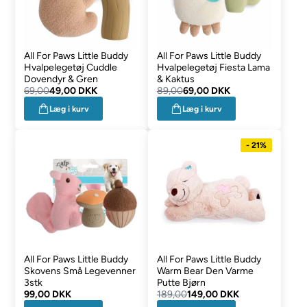
All For Paws Little Buddy
All For Paws Little Buddy
Hvalpelegetøj Cuddle
Hvalpelegetøj Fiesta Lama
Dovendyr & Gren
& Kaktus
69,00
49,00 DKK
89,00
69,00 DKK
Læg i kurv
Læg i kurv
- 21%
All For Paws Little Buddy
All For Paws Little Buddy
Skovens Små Legevenner
Warm Bear Den Varme
3stk
Putte Bjørn
99,00 DKK
189,00
149,00 DKK