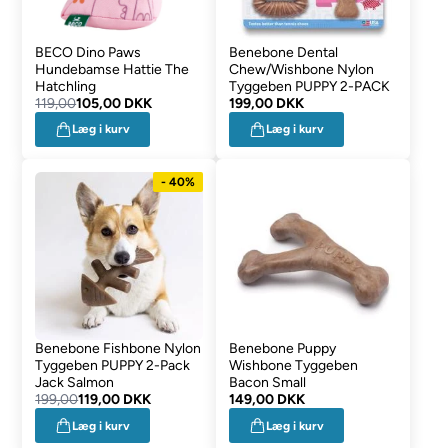
BECO Dino Paws
Benebone Dental
Hundebamse Hattie The
Chew/Wishbone Nylon
Hatchling
Tyggeben PUPPY 2-PACK
119,00
105,00 DKK
199,00 DKK
Læg i kurv
Læg i kurv
- 40%
Benebone Fishbone Nylon
Benebone Puppy
Tyggeben PUPPY 2-Pack
Wishbone Tyggeben
Jack Salmon
Bacon Small
199,00
119,00 DKK
149,00 DKK
Læg i kurv
Læg i kurv