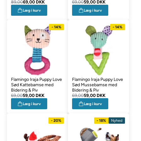
89,00
69,00 DKK
69,00
59,00 DKK
Læg i kurv
Læg i kurv
- 14%
- 14%
Flamingo Iraja Puppy Love
Flamingo Iraja Puppy Love
Sød Kattebamse med
Sød Mussebamse med
Bidering & Piv
Bidering & Piv
69,00
59,00 DKK
69,00
59,00 DKK
Læg i kurv
Læg i kurv
- 20%
- 18%
Nyhed