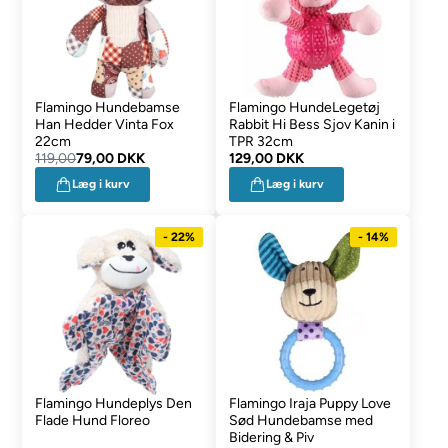
Flamingo Hundebamse
Flamingo HundeLegetøj
Han Hedder Vinta Fox
Rabbit Hi Bess Sjov Kanin i
22cm
TPR 32cm
119,00
79,00 DKK
129,00 DKK
Læg i kurv
Læg i kurv
- 22%
- 14%
Flamingo Hundeplys Den
Flamingo Iraja Puppy Love
Flade Hund Floreo
Sød Hundebamse med
Bidering & Piv