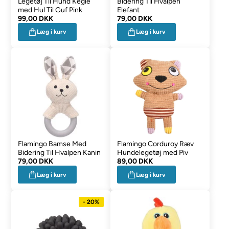
Legetøj Til Hund Kegle
Bidering Til Hvalpen
med Hul Til Guf Pink
Elefant
99,00 DKK
79,00 DKK
Læg i kurv
Læg i kurv
Flamingo Bamse Med
Flamingo Corduroy Ræv
Bidering Til Hvalpen Kanin
Hundelegetøj med Piv
79,00 DKK
89,00 DKK
Læg i kurv
Læg i kurv
- 20%