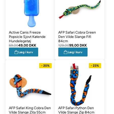
Active Canis Freeze
AFP Safari Cobra Green
Popsicle Sjovt Kølende
Den Vilde Slange Fifi
Hundelegetøj
84cm
69,00
49,00 DKK
129,00
99,00 DKK
Læg i kurv
Læg i kurv
- 20%
- 23%
AFP Safari King Cobra Den
AFP Safari Python Den
Vilde Slange Zita 55cm
Vilde Slange Zip 84cm