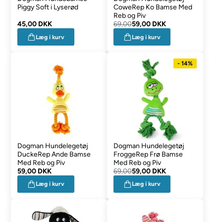
Piggy Soft i Lyserød
CoweRep Ko Bamse Med
Reb og Piv
45,00 DKK
69,00
59,00 DKK
Læg i kurv
Læg i kurv
- 14%
Dogman Hundelegetøj
Dogman Hundelegetøj
DuckeRep Ande Bamse
FroggeRep Frø Bamse
Med Reb og Piv
Med Reb og Piv
59,00 DKK
69,00
59,00 DKK
Læg i kurv
Læg i kurv