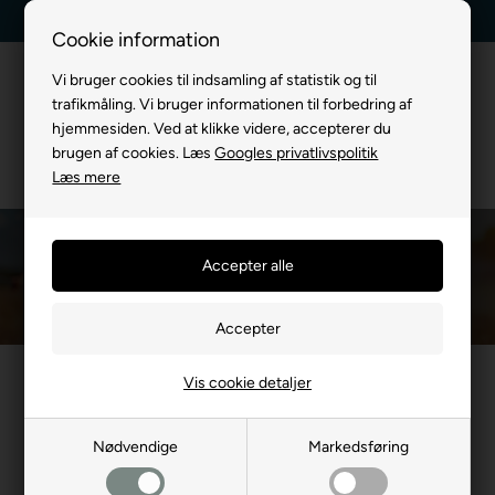
Kundeservice +45 7174 3600
Billig fragt, kun 39 kr.
Cookie information
Vi bruger cookies til indsamling af statistik og til
trafikmåling. Vi bruger informationen til forbedring af
hjemmesiden. Ved at klikke videre, accepterer du
brugen af cookies. Læs
Googles privatlivspolitik
Læs mere
Legetøj til Hvalp
Du er her:
TIL HUND
/
Hundelegetøj
/
Legetøj til Hvalp
Vis cookie detaljer
Mest populære i Legetøj til
Hvalp
Nødvendige
Markedsføring