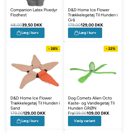
Companion Latex Pivedyr
D&D Home Ice Flower
Flodhest
Trækkelegetøj Til Hunden i
Grå
48,00
39,50 DKK
179,00
129,00 DKK
Læg i kurv
Læg i kurv
- 28%
- 22%
D&D Home Ice Flower
Dog Comets Alien Octo
Trækkelegetøj Til Hunden i
Kaste- og Vandlegetøj Til
Sand
Hunden GRØN
179,00
129,00 DKK
Fra
139,00
109,00 DKK
Vælg variant
Læg i kurv