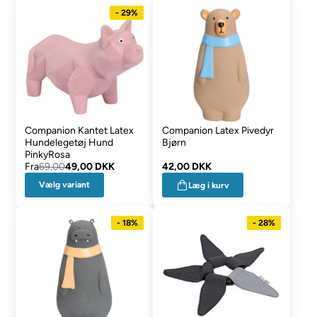
- 29%
Companion Kantet Latex
Companion Latex Pivedyr
Hundelegetøj Hund
Bjørn
PinkyRosa
Fra
69,00
49,00 DKK
42,00 DKK
Vælg variant
Læg i kurv
- 18%
- 28%