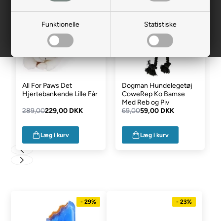
- 21%
- 14%
Funktionelle
Statistiske
All For Paws Det
Dogman Hundelegetøj
Hjertebankende Lille Får
CoweRep Ko Bamse
Med Reb og Piv
289,00
229,00 DKK
69,00
59,00 DKK
Læg i kurv
Læg i kurv
- 29%
- 23%