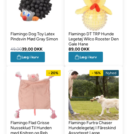
Flamingo Dog Toy Latex
Flamingo DT TRP Hunde
Pindsvin Mød Gray Simon
Legetøj Wilco Rooster Den
Gale Hane
49,00
39,00 DKK
89,00 DKK
Læg i kurv
Læg i kurv
- 20%
- 16%
Nyhed
Flamingo Flad Grisse
Flamingo Furtra Chaser
Nusseklud Til Hunden
Hundelegetøj I Fåreskind
med Knitren og Reb
Assorteret Large