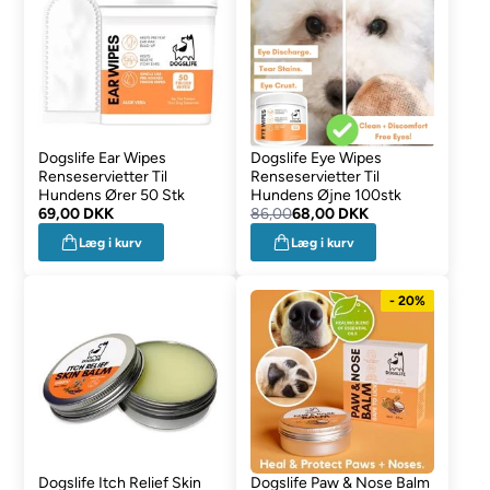
Dogslife Ear Wipes
Dogslife Eye Wipes
Renseservietter Til
Renseservietter Til
Hundens Ører 50 Stk
Hundens Øjne 100stk
69,00 DKK
86,00
68,00 DKK
Læg i kurv
Læg i kurv
- 20%
Dogslife Itch Relief Skin
Dogslife Paw & Nose Balm