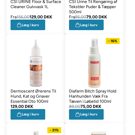
CSI URINE Floor & Surface
CSI Urine Til Rengøring af
Cleaner Gulvvask 1L
Tekstiler Puder & Tæpper
500ml
Fra
156,00
129,00 DKK
Fra
95,00
79,00 DKK
Læg i kurv
Læg i kurv
- 16%
Dermoscent Ørerens Til
Diafarm Bitch Spray Hold
Hund, Kat og Gnaver
Hanhunden Væk Fra
Essential Oto 100ml
Tæven i Løbetid 100ml
129,00 DKK
89,00
75,00 DKK
Læg i kurv
Læg i kurv
- 31%