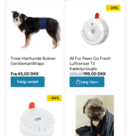
- 23%
Trixie Hanhunde Bukser
All For Paws Go Fresh
GentlemanWraps
Luftrenser Til
Kæledyrslugte
Fra
45,00 DKK
259,00
199,00 DKK
Vælg variant
Læg i kurv
- 24%