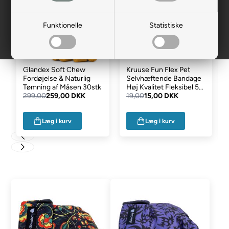
Funktionelle
Statistiske
Glandex Soft Chew
Kruuse Fun Flex Pet
Fordøjelse & Naturlig
Selvhæftende Bandage
Tømning af Måsen 30stk
Høj Kvalitet Fleksibel 5
299,00
259,00 DKK
cm
19,00
15,00 DKK
Læg i kurv
Læg i kurv