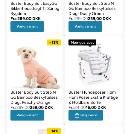
Buster Body Suit EasyGo
Buster Body Suit Step'N
Sikkerhedsdragt Til Sår og
Go Bamboo Beskyttelses
Sygdom
Dragt Dusty Green
Fra
289,00 DKK
Fra
299,00
259,00 DKK
Vælg variant
Vælg variant
- 13%
Mængderabat
Buster Body Suit Step'N
Buster Hundeposer Høm
Go Bamboo Beskyttelses
Høm Poser Ekstra Kraftige
Dragt Peachy Orange
& Holdbare Sorte
Fra
299,00
259,00 DKK
Fra
24,00
16,00 DKK
Vælg variant
Læg i kurv
- 14%