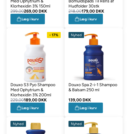
Med Ophytrium &
Bomuldspads Til Rens af
Klorhexidin 3% 150ml
Hudfolder 30stk
299,00
269,00 DKK
218,00
179,00 DKK
Læg i kurv
Læg i kurv
- 17%
Nyhed
Douxo S3 Pyo Shampoo
Douxo Spa 2-i-1 Shampoo
Med Ophytrium &
& Balsam 250 ml
Klorhexidin 3% 200ml
229,00
189,00 DKK
139,00 DKK
Læg i kurv
Læg i kurv
Nyhed
Nyhed