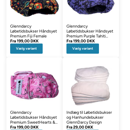
Glenndarcy
Glenndarcy
Løbetidsbukser Håndsyet
Løbetidsbukser Håndsyet
Premium Fiji Female
Premium Purple Tahiti
Fra
199,00 DKK
Female
Fra
199,00 DKK
Vælg variant
Vælg variant
Glenndarcy
Indlæg til Løbetidsbukser
Løbetidsbukser Håndsyet
og Hanhundebukser
Premium SweetHearts &
GlennDarcy Design
Stars
Fra
199,00 DKK
Fra
29,00 DKK