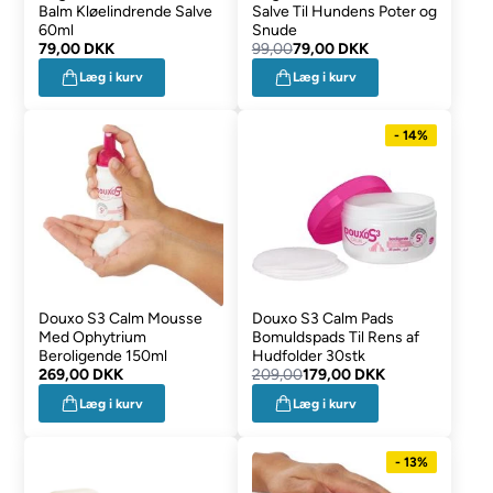
Balm Kløelindrende Salve
Salve Til Hundens Poter og
60ml
Snude
79,00 DKK
99,00
79,00 DKK
Læg i kurv
Læg i kurv
- 14%
Douxo S3 Calm Mousse
Douxo S3 Calm Pads
Med Ophytrium
Bomuldspads Til Rens af
Beroligende 150ml
Hudfolder 30stk
269,00 DKK
209,00
179,00 DKK
Læg i kurv
Læg i kurv
- 13%