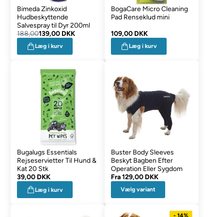
Bimeda Zinkoxid
BogaCare Micro Cleaning
Hudbeskyttende
Pad Renseklud mini
Salvespray til Dyr 200ml
188,00
139,00 DKK
109,00 DKK
Læg i kurv
Læg i kurv
Bugalugs Essentials
Buster Body Sleeves
Rejseservietter Til Hund &
Beskyt Bagben Efter
Kat 20 Stk
Operation Eller Sygdom
39,00 DKK
Fra
129,00 DKK
Vælg variant
Læg i kurv
- 14%