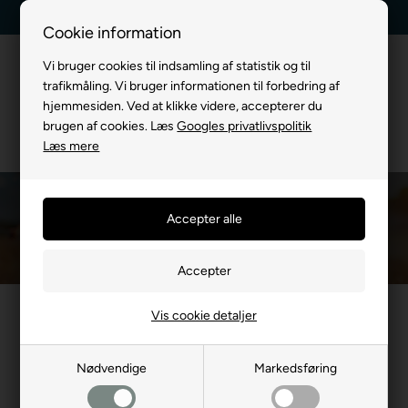
Kundeservice +45 7174 3600
Billig fragt, kun 39 kr.
Cookie information
Vi bruger cookies til indsamling af statistik og til
trafikmåling. Vi bruger informationen til forbedring af
hjemmesiden. Ved at klikke videre, accepterer du
brugen af cookies. Læs
Googles privatlivspolitik
Læs mere
Hygiejne
Du er her:
TIL HUND
/
Pleje
/
Hygiejne
Vis cookie detaljer
Mest populære i Hygiejne
Nødvendige
Markedsføring
- 13%
- 21%