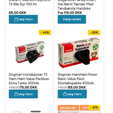
Til Alle Dyr 100 ml.
Hel Børst Tænder Med
Tandbørste Handske
69,00 DKK
Fra
119,00 DKK
Vælg variant
Læg i kurv
- 43%
- 25%
Dogman Hundeposer Til
Dogman HømHøm Poser
Høm Høm Value Packbox
Basic Value Pack
Extra Tykke 300stk
Storkøbspakke 400stk
139,00
79,00 DKK
119,00
89,00 DKK
Læg i kurv
Læg i kurv
- 21%