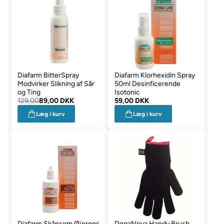
Diafarm BitterSpray
Diafarm Klorhexidin Spray
Modvirker Slikning af Sår
50ml Desinficerende
og Ting
Isotonic
129,00
89,00 DKK
59,00 DKK
Læg i kurv
Læg i kurv
Diafarm Skånsom Øjerens
DogaNova Handy Brush