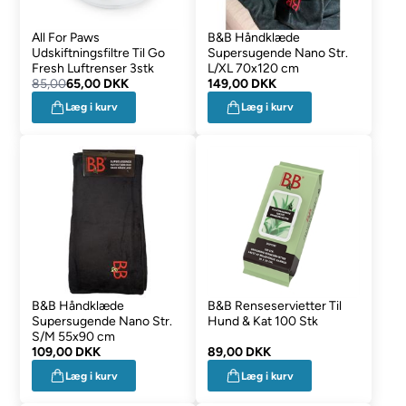
All For Paws
B&B Håndklæde
Udskiftningsfiltre Til Go
Supersugende Nano Str.
Fresh Luftrenser 3stk
L/XL 70x120 cm
85,00
65,00 DKK
149,00 DKK
Læg i kurv
Læg i kurv
B&B Håndklæde
B&B Renseservietter Til
Supersugende Nano Str.
Hund & Kat 100 Stk
S/M 55x90 cm
109,00 DKK
89,00 DKK
Læg i kurv
Læg i kurv