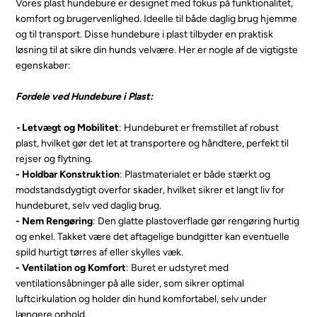
Vores plast hundebure er designet med fokus på funktionalitet,
komfort og brugervenlighed. Ideelle til både daglig brug hjemme
og til transport. Disse hundebure i plast tilbyder en praktisk
løsning til at sikre din hunds velvære. Her er nogle af de vigtigste
egenskaber:
Fordele ved Hundebure i Plast:
-
Letvægt og Mobilitet
: Hundeburet er fremstillet af robust
plast, hvilket gør det let at transportere og håndtere, perfekt til
rejser og flytning.
- Holdbar Konstruktion
: Plastmaterialet er både stærkt og
modstandsdygtigt overfor skader, hvilket sikrer et langt liv for
hundeburet, selv ved daglig brug.
- Nem Rengøring
: Den glatte plastoverflade gør rengøring hurtig
og enkel. Takket være det aftagelige bundgitter kan eventuelle
spild hurtigt tørres af eller skylles væk.
- Ventilation og Komfort
: Buret er udstyret med
ventilationsåbninger på alle sider, som sikrer optimal
luftcirkulation og holder din hund komfortabel, selv under
længere ophold.