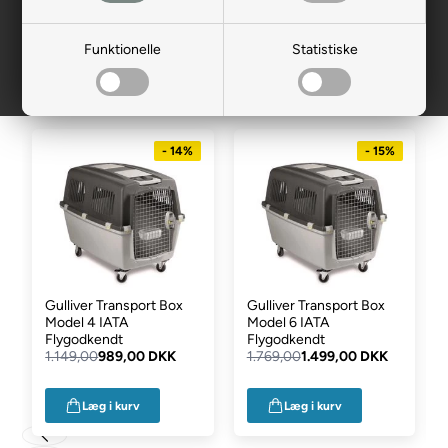
brug.
Mest populære i Hundebur
Funktionelle
Statistiske
plast
- 14%
- 15%
Gulliver Transport Box
Gulliver Transport Box
Model 4 IATA
Model 6 IATA
Flygodkendt
Flygodkendt
1.149,00
989,00 DKK
1.769,00
1.499,00 DKK
Læg i kurv
Læg i kurv