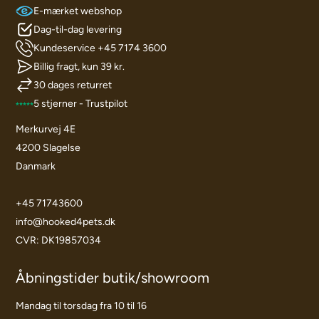
E-mærket webshop
Dag-til-dag levering
Kundeservice +45 7174 3600
Billig fragt, kun 39 kr.
30 dages returret
5 stjerner - Trustpilot
Merkurvej 4E
4200 Slagelse
Danmark
+45 71743600
info@hooked4pets.dk
CVR: DK19857034
Åbningstider butik/showroom
Mandag til torsdag fra 10 til 16