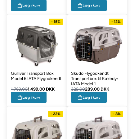
Læg i kurv
Læg i kurv
- 15%
- 12%
Gulliver Transport Box
Skudo Flygodkendt
Model 6 IATA Flygodkendt
Transportbox til Kæledyr
IATA Model 1
1.769,00
1.499,00 DKK
329,00
289,00 DKK
Læg i kurv
Læg i kurv
- 22%
- 8%