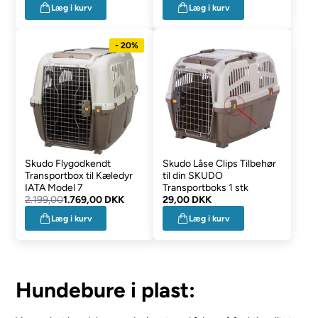
Læg i kurv
Læg i kurv
- 20%
Skudo Flygodkendt
Skudo Låse Clips Tilbehør
Transportbox til Kæledyr
til din SKUDO
IATA Model 7
Transportboks 1 stk
2.199,00
1.769,00 DKK
29,00 DKK
Læg i kurv
Læg i kurv
Hundebure i plast: