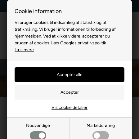
Dag-til-dag levering
Kundeservice +45 7174 3600
Cookie information
Vi bruger cookies til indsamling af statistik og til
trafikmåling. Vi bruger informationen til forbedring af
hjemmesiden. Ved at klikke videre, accepterer du
brugen af cookies. Læs
Googles privatlivspolitik
Læs mere
Hundebur plast
Du er her:
TIL HUND
/
Hundebure
/
Hundebur plast
Vores hundebur i plast kombinerer funktionalitet med komfort,
Vis cookie detaljer
derfor er det et ideelt valg til både hjemme- og rejsebrug. Lavet
af robust og let plast materiale, hvilket gør det nemt at
Nødvendige
Markedsføring
transportere og håndtere. Plast hundebure er desuden holdbare
og modstandsdygtige overfor skader, hvilket sikrer langvarig