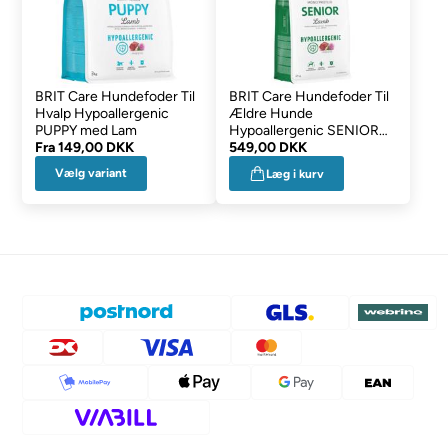
BRIT Care Hundefoder Til
BRIT Care Hundefoder Til
Hvalp Hypoallergenic
Ældre Hunde
PUPPY med Lam
Hypoallergenic SENIOR
Fra
149,00 DKK
med Lam 12 kg.
549,00 DKK
Vælg variant
Læg i kurv