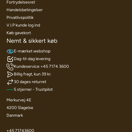
Fortrydelsesret
Handelsbetingelser
Privatlivspolitik
V.I.P kunde log ind
Køb gavekort
Nemt & sikkert køb
E-mærket webshop
Dag-til-dag levering
Kundeservice +45 7174 3600
Billig fragt, kun 39 kr.
30 dages returret
5 stjerner - Trustpilot
Merkurvej 4E
4200 Slagelse
Danmark
+45 71743600