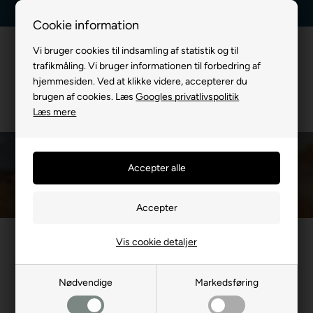
Billig fragt, kun 39 kr.
30 dages returret
Cookie information
Vi bruger cookies til indsamling af statistik og til
trafikmåling. Vi bruger informationen til forbedring af
hjemmesiden. Ved at klikke videre, accepterer du
brugen af cookies. Læs
Googles privatlivspolitik
Læs mere
Brit Care Hypoallergenic
Du er her:
TIL HUND
/
Hundefoder
/
Hundefoder mærker
/
Brit Care Hypoalle
Vis cookie detaljer
Nødvendige
Markedsføring