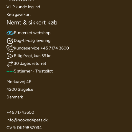
V.I.P kunde log ind
Køb gavekort
Nemt & sikkert køb
E-mærket webshop
Dag-til-dag levering
Kundeservice +45 7174 3600
Billig fragt, kun 39 kr.
30 dages returret
5 stjerner - Trustpilot
Merkurvej 4E
4200 Slagelse
Danmark
+45 71743600
info@hooked4pets.dk
CVR: DK19857034