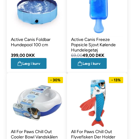
Active Canis Foldbar
Active Canis Freeze
Hundepool 100 cm
Popsicle Sjovt Kølende
Hundelegetøj
399,00 DKK
69,00
49,00 DKK
Læg i kurv
Læg i kurv
- 30%
- 13%
All For Paws Chill Out
All For Paws Chill Out
Cooler Bowl Vandskålen
Flyvefisken Der Holder