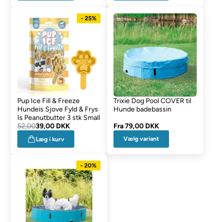
- 25%
Pup Ice Fill & Freeze
Trixie Dog Pool COVER til
Hundeis Sjove Fyld & Frys
Hunde badebassin
Is Peanutbutter 3 stk Small
52,00
39,00 DKK
Fra
79,00 DKK
Vælg variant
Læg i kurv
- 20%