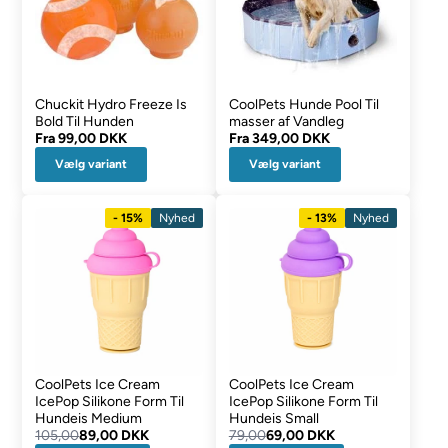
Chuckit Hydro Freeze Is
CoolPets Hunde Pool Til
Bold Til Hunden
masser af Vandleg
Fra
99,00 DKK
Fra
349,00 DKK
Vælg variant
Vælg variant
- 15%
Nyhed
- 13%
Nyhed
CoolPets Ice Cream
CoolPets Ice Cream
IcePop Silikone Form Til
IcePop Silikone Form Til
Hundeis Medium
Hundeis Small
105,00
89,00 DKK
79,00
69,00 DKK