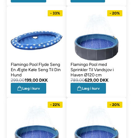
- 33%
- 20%
Flamingo Pool Flyde Seng
Flamingo Pool med
En Ægte Køle Seng Til Din
Sprinkler Til Vandsjov i
Hund
Haven Ø120 cm
299,00
199,00 DKK
789,00
629,00 DKK
Læg i kurv
Læg i kurv
- 22%
- 20%