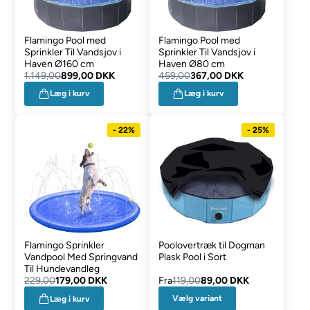
Flamingo Pool med
Flamingo Pool med
Sprinkler Til Vandsjov i
Sprinkler Til Vandsjov i
Haven Ø160 cm
Haven Ø80 cm
1.149,00
899,00 DKK
459,00
367,00 DKK
Læg i kurv
Læg i kurv
- 22%
- 25%
Flamingo Sprinkler
Poolovertræk til Dogman
Vandpool Med Springvand
Plask Pool i Sort
Til Hundevandleg
229,00
179,00 DKK
Fra
119,00
89,00 DKK
Vælg variant
Læg i kurv