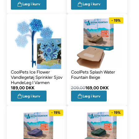
Læg i kurv
Læg i kurv
- 19%
CoolPets Ice Flower
CoolPets Splash Water
Vandlegetøj Sprinkler Sjov
Fountain Beige
HundeLeg I Varmen
189,00 DKK
209,00
169,00 DKK
Læg i kurv
Læg i kurv
- 19%
- 19%