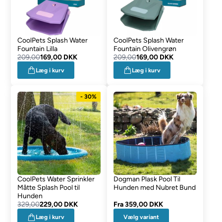
CoolPets Splash Water
CoolPets Splash Water
Fountain Lilla
Fountain Olivengrøn
209,00
169,00 DKK
209,00
169,00 DKK
Læg i kurv
Læg i kurv
- 30%
CoolPets Water Sprinkler
Dogman Plask Pool Til
Måtte Splash Pool til
Hunden med Nubret Bund
Hunden
329,00
229,00 DKK
Fra
359,00 DKK
Vælg variant
Læg i kurv