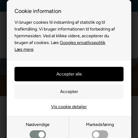
Kundeservice +45 7174 3600
Billig fragt, kun 39 kr.
Cookie information
Vi bruger cookies til indsamling af statistik og til
trafikmåling. Vi bruger informationen til forbedring af
hjemmesiden. Ved at klikke videre, accepterer du
brugen af cookies. Læs
Googles privatlivspolitik
Læs mere
Kølende Legetøj & Aktiviteter
Du er her:
TIL HUND
/
Køling af Hund
/
Kølende Legetøj & Aktiviteter
Vis cookie detaljer
Mest populære i Kølende
Legetøj & Aktiviteter
Nødvendige
Markedsføring