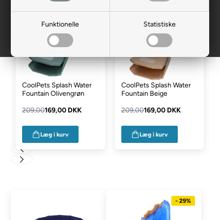
- 19%
- 19%
Funktionelle
Statistiske
CoolPets Splash Water
CoolPets Splash Water
Fountain Olivengrøn
Fountain Beige
209,00
169,00 DKK
209,00
169,00 DKK
Læg i kurv
Læg i kurv
- 29%