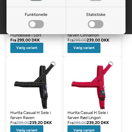
Funktionelle
Statistiske
Ezydog Express
Hurtta Casual H Sele i
Hundesele i Sort
farven Cinnamon
Fra
299,00 DKK
Fra
299,00
239,00 DKK
Vælg variant
Vælg variant
Hurtta Casual H Sele i
Hurtta Casual H Sele i
farven Raven
farven Rød Lingon
Fra
299,00
239,20 DKK
Fra
299,00
239,20 DKK
Vælg variant
Vælg variant