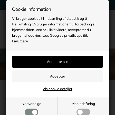
Kundeservice +45 7174 3600
Billig fragt, kun 39 kr.
Cookie information
Vi bruger cookies til indsamling af statistik og til
trafikmåling. Vi bruger informationen til forbedring af
hjemmesiden. Ved at klikke videre, accepterer du
brugen af cookies. Læs
Googles privatlivspolitik
Læs mere
H Seler
Du er her:
TIL HUND
/
Hundeseler
/
H Seler
Vis cookie detaljer
Nødvendige
Markedsføring