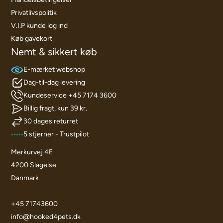
Privatlivspolitik
V.I.P kunde log ind
Køb gavekort
Nemt & sikkert køb
E-mærket webshop
Dag-til-dag levering
Kundeservice +45 7174 3600
Billig fragt, kun 39 kr.
30 dages returret
5 stjerner - Trustpilot
Merkurvej 4E
4200 Slagelse
Danmark
+45 71743600
info@hooked4pets.dk