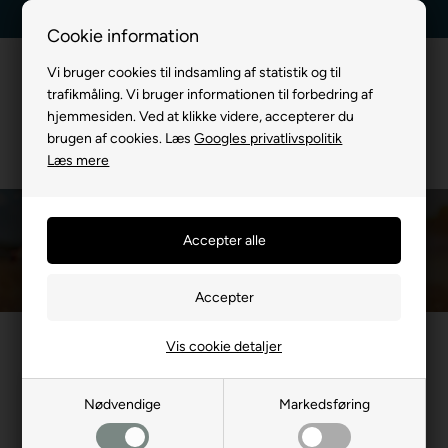
Billig fragt, kun 39 kr.
30 dages returret
Cookie information
Vi bruger cookies til indsamling af statistik og til
trafikmåling. Vi bruger informationen til forbedring af
hjemmesiden. Ved at klikke videre, accepterer du
brugen af cookies. Læs
Googles privatlivspolitik
Læs mere
Beroligende Halsbånd
Du er her:
TIL HUND
/
Halsbånd
/
Beroligende Halsbånd
Vis cookie detaljer
- 14%
- 14%
Nødvendige
Markedsføring