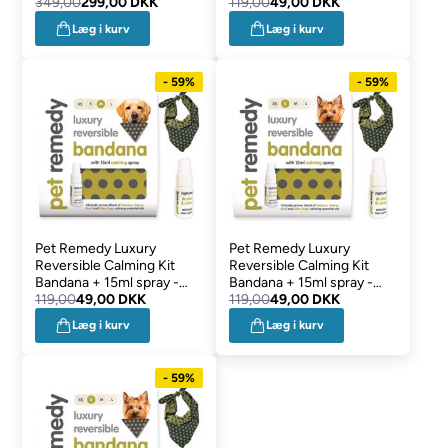
349,00
299,00 DKK
SEP DATOVARER LARGE
119,00
49,00 DKK
Læg i kurv
Læg i kurv
- 59%
- 59%
Pet Remedy Luxury
Pet Remedy Luxury
Reversible Calming Kit
Reversible Calming Kit
Bandana + 15ml spray -
Bandana + 15ml spray -
SEP DATOVARER
119,00
49,00 DKK
SEP DATOVARER SMALL
119,00
49,00 DKK
MEDIUM
Læg i kurv
Læg i kurv
- 59%