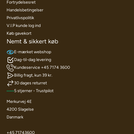
Fortrydelsesret
Handelsbetingelser
Privatlivspolitik
V.I.P kunde log ind
Køb gavekort
Nemt & sikkert køb
E-mærket webshop
Dag-til-dag levering
Kundeservice +45 7174 3600
Billig fragt, kun 39 kr.
30 dages returret
5 stjerner - Trustpilot
Merkurvej 4E
4200 Slagelse
Danmark
+45 71743600