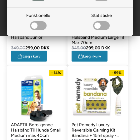
Funktionelle
Statistiske
ADAPTIL Beroligende
ADAPTIL Beroligende
Halsbånd Junior
Halsbånd Medium Large Til
Max 70cm
349,00
299,00 DKK
349,00
299,00 DKK
Læg i kurv
Læg i kurv
- 14%
- 59%
ADAPTIL Beroligende
Pet Remedy Luxury
Halsbånd Til Hunde Small
Reversible Calming Kit
Medium max 40cm
Bandana + 15ml spray -