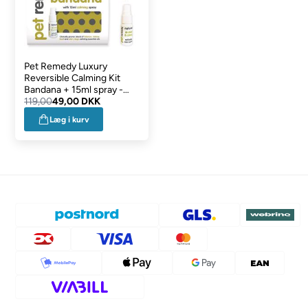
Pet Remedy Luxury
Reversible Calming Kit
Bandana + 15ml spray -
SEP DATOVARER XSMALL
119,00
49,00 DKK
Læg i kurv