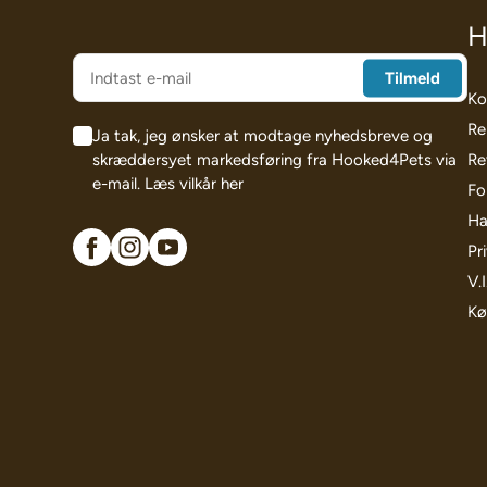
H
Ko
Re
Ja tak, jeg ønsker at modtage nyhedsbreve og
skræddersyet markedsføring fra Hooked4Pets via
Re
e-mail.
Læs vilkår her
Fo
Ha
Pri
V.
Kø