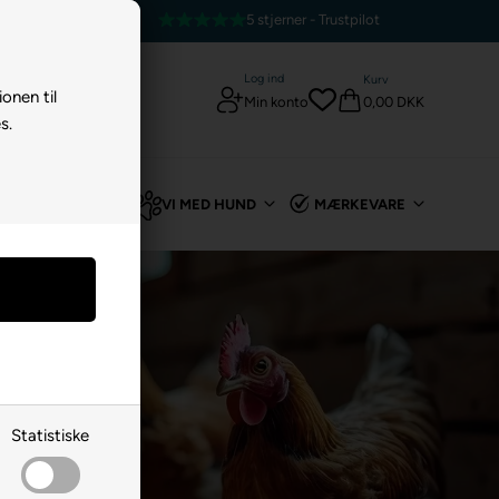
5 stjerner - Trustpilot
Log ind
Kurv
ionen til
0,00 DKK
Min konto
s.
TIL KANIN
VI MED HUND
MÆRKEVARE
Statistiske