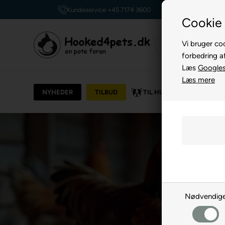
Kundeservice +45 7174 3600
Cookie 
Vi bruger coo
forbedring a
Læs
Googles 
Læs mere
NYHEDER
TILBUD
TIL HUND
TIL KAT
Nødvendig