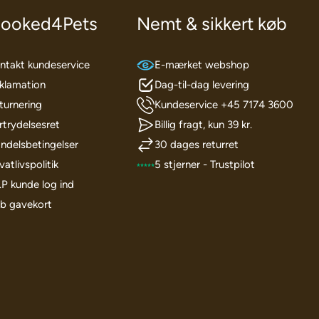
ooked4Pets
Nemt & sikkert køb
ntakt kundeservice
E-mærket webshop
klamation
Dag-til-dag levering
turnering
Kundeservice +45 7174 3600
rtrydelsesret
Billig fragt, kun 39 kr.
ndelsbetingelser
30 dages returret
vatlivspolitik
5 stjerner - Trustpilot
I.P kunde log ind
b gavekort