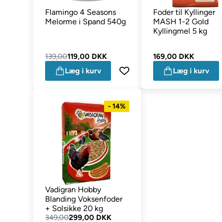
Flamingo 4 Seasons
Foder til Kyllinger
Melorme i Spand 540g
MASH 1-2 Gold
Kyllingmel 5 kg
139,00
119,00 DKK
169,00 DKK
Læg i kurv
Læg i kurv
- 14%
Vadigran Hobby
Blanding Voksenfoder
+ Solsikke 20 kg
349,00
299,00 DKK