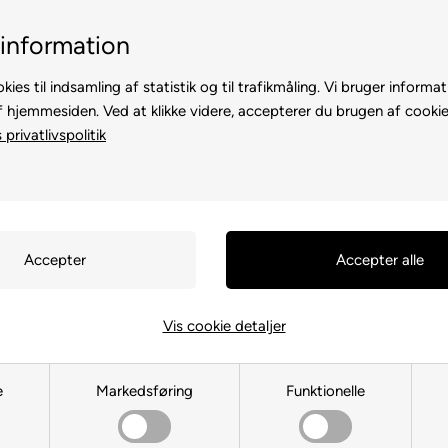
Billig fragt, kun 39 kr.
30 dages returret
information
kies til indsamling af statistik og til trafikmåling. Vi bruger informat
f hjemmesiden. Ved at klikke videre, accepterer du brugen af cookie
privatlivspolitik
TE
TIL HØNS
ANDRE DYR
TIL FUGL
TIL HEST
Vis cookie detaljer
Hønse foder
e
Markedsføring
Funktionelle
Du er her:
TIL HØNS
/
Hønse foder