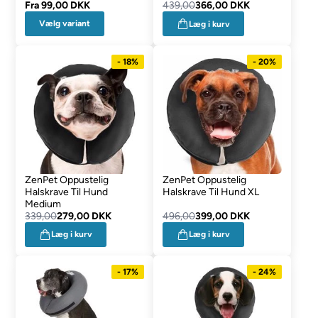
Fra
99,00 DKK
439,00
366,00 DKK
Vælg variant
Læg i kurv
- 18%
- 20%
ZenPet Oppustelig
ZenPet Oppustelig
Halskrave Til Hund
Halskrave Til Hund XL
Medium
339,00
279,00 DKK
496,00
399,00 DKK
Læg i kurv
Læg i kurv
- 17%
- 24%