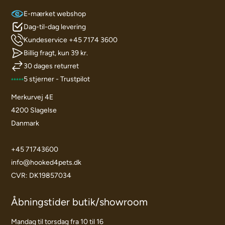
E-mærket webshop
Dag-til-dag levering
Kundeservice +45 7174 3600
Billig fragt, kun 39 kr.
30 dages returret
5 stjerner - Trustpilot
Merkurvej 4E
4200 Slagelse
Danmark
+45 71743600
info@hooked4pets.dk
CVR: DK19857034
Åbningstider butik/showroom
Mandag til torsdag fra 10 til 16