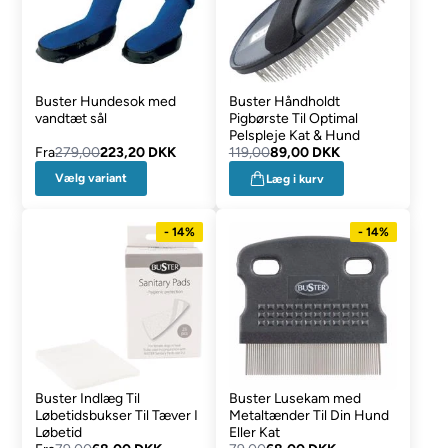
Buster Hundesok med
Buster Håndholdt
vandtæt sål
Pigbørste Til Optimal
Pelspleje Kat & Hund
Fra
279,00
223,20 DKK
119,00
89,00 DKK
Vælg variant
Læg i kurv
- 14%
- 14%
Buster Indlæg Til
Buster Lusekam med
Løbetidsbukser Til Tæver I
Metaltænder Til Din Hund
Løbetid
Eller Kat