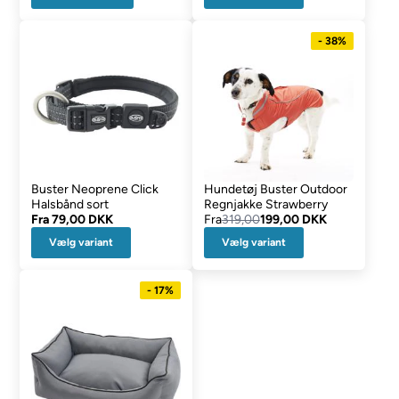
- 38%
Buster Neoprene Click
Hundetøj Buster Outdoor
Halsbånd sort
Regnjakke Strawberry
Fra
79,00 DKK
Fra
319,00
199,00 DKK
Vælg variant
Vælg variant
- 17%