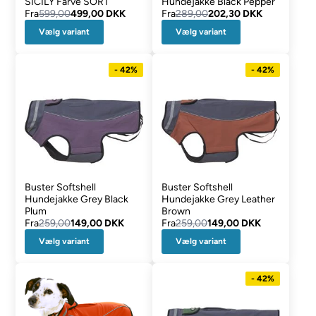
SICILY Farve SORT
Hundejakke Black Pepper
Fra
599,00
499,00 DKK
Fra
289,00
202,30 DKK
Vælg variant
Vælg variant
- 42%
- 42%
Buster Softshell
Buster Softshell
Hundejakke Grey Black
Hundejakke Grey Leather
Plum
Brown
Fra
259,00
149,00 DKK
Fra
259,00
149,00 DKK
Vælg variant
Vælg variant
- 42%