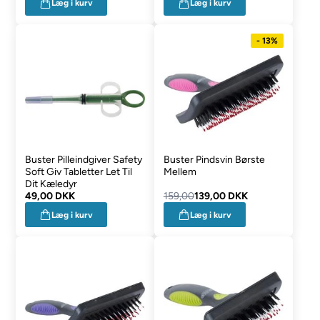
Læg i kurv
Læg i kurv
- 13%
Buster Pilleindgiver Safety
Buster Pindsvin Børste
Soft Giv Tabletter Let Til
Mellem
Dit Kæledyr
49,00 DKK
159,00
139,00 DKK
Læg i kurv
Læg i kurv