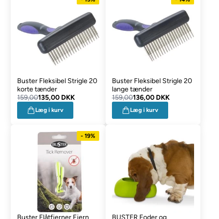
Buster Fleksibel Strigle 20
Buster Fleksibel Strigle 20
korte tænder
lange tænder
159,00
135,00 DKK
159,00
136,00 DKK
Læg i kurv
Læg i kurv
- 19%
Buster Flåtfjerner Fjern
BUSTER Foder og