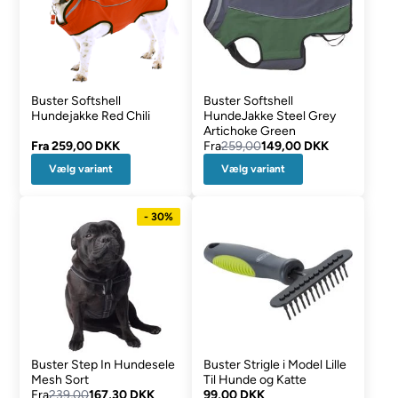
Buster Softshell
Buster Softshell
Hundejakke Red Chili
HundeJakke Steel Grey
Artichoke Green
Fra
259,00 DKK
Fra
259,00
149,00 DKK
Vælg variant
Vælg variant
- 30%
Buster Step In Hundesele
Buster Strigle i Model Lille
Mesh Sort
Til Hunde og Katte
Fra
239,00
167,30 DKK
99,00 DKK