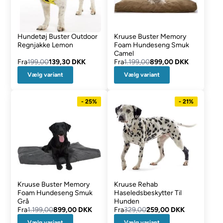
Hundetøj Buster Outdoor
Kruuse Buster Memory
Regnjakke Lemon
Foam Hundeseng Smuk
Camel
Fra
199,00
139,30 DKK
Fra
1.199,00
899,00 DKK
Vælg variant
Vælg variant
- 25%
- 21%
Kruuse Buster Memory
Kruuse Rehab
Foam Hundeseng Smuk
Haseledsbeskytter Til
Grå
Hunden
Fra
1.199,00
899,00 DKK
Fra
329,00
259,00 DKK
Vælg variant
Vælg variant