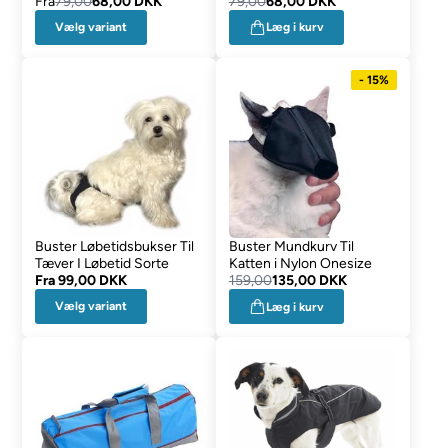
Fra
79,00
68,00 DKK
79,00
68,00 DKK
Vælg variant
Læg i kurv
- 15%
Buster Løbetidsbukser Til
Buster Mundkurv Til
Tæver I Løbetid Sorte
Katten i Nylon Onesize
Fra
99,00 DKK
159,00
135,00 DKK
Vælg variant
Læg i kurv