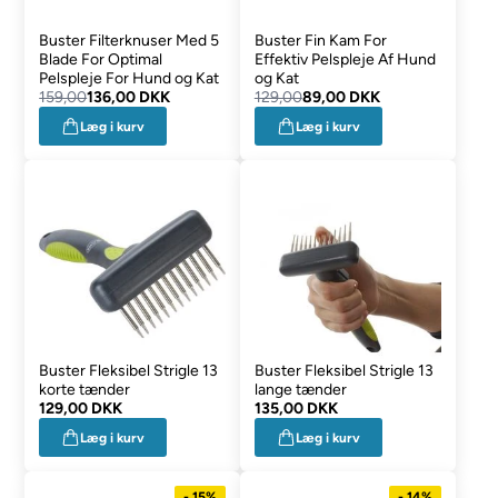
Buster Filterknuser Med 5
Buster Fin Kam For
Blade For Optimal
Effektiv Pelspleje Af Hund
Pelspleje For Hund og Kat
og Kat
159,00
136,00 DKK
129,00
89,00 DKK
Læg i kurv
Læg i kurv
Buster Fleksibel Strigle 13
Buster Fleksibel Strigle 13
korte tænder
lange tænder
129,00 DKK
135,00 DKK
Læg i kurv
Læg i kurv
- 15%
- 14%