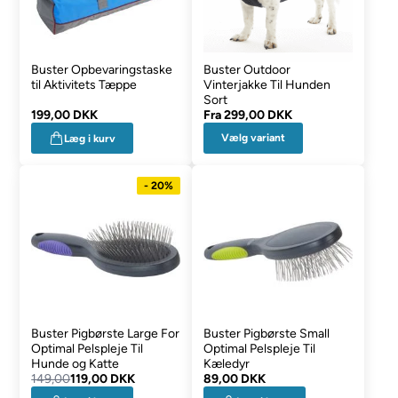
Buster Opbevaringstaske
Buster Outdoor
til Aktivitets Tæppe
Vinterjakke Til Hunden
Sort
199,00 DKK
Fra
299,00 DKK
Vælg variant
Læg i kurv
- 20%
Buster Pigbørste Large For
Buster Pigbørste Small
Optimal Pelspleje Til
Optimal Pelspleje Til
Hunde og Katte
Kæledyr
149,00
119,00 DKK
89,00 DKK