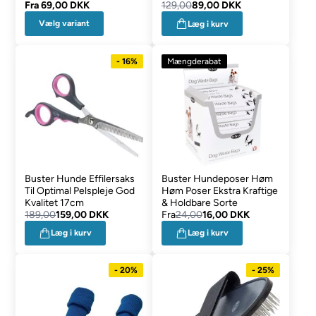
Fra
69,00 DKK
129,00
89,00 DKK
Vælg variant
Læg i kurv
- 16%
Mængderabat
Buster Hunde Effilersaks
Buster Hundeposer Høm
Til Optimal Pelspleje God
Høm Poser Ekstra Kraftige
Kvalitet 17cm
& Holdbare Sorte
189,00
159,00 DKK
Fra
24,00
16,00 DKK
Læg i kurv
Læg i kurv
- 20%
- 25%