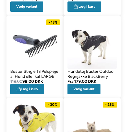
Vælg variant
Læg i kurv
- 18%
Buster Strigle Til Pelspleje
Hundetøj Buster Outdoor
af Hund eller kat LARGE
Regnjakke BlackBerry
119,00
98,00 DKK
Fra
179,00 DKK
Vælg variant
Læg i kurv
- 30%
- 25%