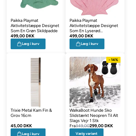
Paikka Playmat
Paikka Playmat
Aktivitetstæppe Designet
Aktivitetstæppe Designet
Som En Grøn Skildpadde
Som En Lyserød
499,00 DKK
Muslingeskal
499,00 DKK
Læg i kurv
Læg i kurv
- 14%
Trixie Metal Kam Fin &
WalkaBoot Hunde Sko
Grov 16cm
Slidstærkt Neopren Til Alt
Slags Vejr 1 Stk
45,00 DKK
Fra
349,00
299,00 DKK
Vælg variant
Læg i kurv