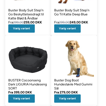
Buster Body Suit Step'n
Buster Body Suit Step'n
Go Beskyttelsesdragt til
Go Til Katte Deep Blue
Katte Blød & Åndbar
Fra
299,00
259,00 DKK
Fra
299,00
249,00 DKK
Vælg variant
Vælg variant
BUSTER Cocoonseng
Buster Dog Boot
Dark LIGURIA Hundeseng
Hundestøvle Med Gummi
SORT
Sål
Fra
399,00 DKK
Fra
279,00 DKK
Vælg variant
Vælg variant