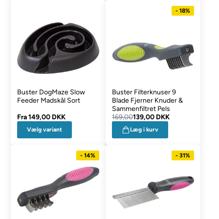
- 18%
Buster DogMaze Slow
Buster Filterknuser 9
Feeder Madskål Sort
Blade Fjerner Knuder &
Sammenfiltret Pels
Fra
149,00 DKK
169,00
139,00 DKK
Vælg variant
Læg i kurv
- 14%
- 31%