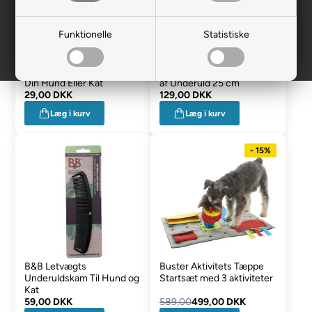
Funktionelle
Statistiske
Buster Lusekam i Plastik Til
B&B Guldkam til Fjernelse
Din Hund Eller Kat
af Underuld 25 cm
29,00 DKK
129,00 DKK
Læg i kurv
Læg i kurv
- 15%
B&B Letvægts
Buster Aktivitets Tæppe
Underuldskam Til Hund og
Startsæt med 3 aktiviteter
Kat
59,00 DKK
589,00
499,00 DKK