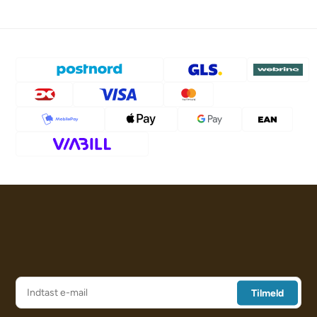
Opgave til Buster ActivityMat
, Kræmmerhus (Level 1.)
Opgave til Buster ActivityMat
, Forårsrulle (Level 1.)
Opgave til Buster ActivityMat
, Pung m/1 lomme (Level 1.)
Opgave til Buster ActivityMat,
Regnbue pung (Level 2.)
Opgave til Buster ActivityMat,
Bog (Level 2.)
Opgave til Buster ActivityMat,
Rottefælde (Level 2.)
Opgave til Buster ActivityMat,
Pung m/3 lommer (Level 2
.)
Opgave til Buster ActivityMat,
Konvolut (Level 2.)
Opgave til Buster ActivityMat,
Musefælde (Level 3.)
Opgave til Buster ActivityMat,
Rock´n Roll (Level 3.)
Opgave til Buster ActivityMat,
Top Hat (Level 3.)
Opgave til Buster ActivityMat,
Taske til
Buster ActivityMat
Brev fra Hunde ekspert Anders Halgren:
Nearly half of all dogs in the country are understimulated!
Many dogs rest 20 hours or more per day. This understimulation
can create and reinforce problematic behaviour. The dog simply
gets excess energy which is channelled into behaviour the dog
owner and others perceive as problems.
We can then ask ourselves why an intelligent and social creature