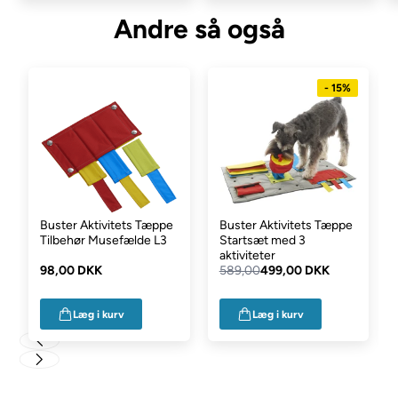
Andre så også
Startsættet indeholder en måtte, en praktisk taske til
opbevaring samt 3 opgaver:
1 åkande (Level 1.)
- 15%
1 kuvert (Level 2.)
1 kræmmerhus (Level 1.)
Værd at vide
:
Hunden skal være under opsyn, når den arbejder med
ActivityMat
Buster Aktivitets Tæppe
Buster Aktivitets Tæppe
Hunde er forskellige. Nogle hunde vælger at bruge deres
Tilbehør Musefælde L3
Startsæt med 3
poter meget, andre bruger snuden. Accepter den måde
aktiviteter
hunden vælger at løse opgaverne på
98,00 DKK
589,00
499,00 DKK
Det er vigtigt, at hunden får succes, når den arbejder med
ActivityMat. Giv hunden den hjælp, den behøver, uden at
Læg i kurv
Læg i kurv
tage initiativet fra den
Ved hunden ikke, hvad den skal gøre, er det en god idé at
give den en godbid bare for at røre ved måtten eller
opgaven