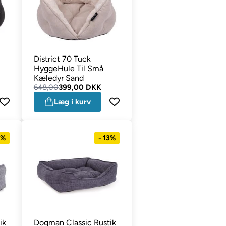
District 70 Tuck
HyggeHule Til Små
Kæledyr Sand
648,00
399,00 DKK
Læg i kurv
6%
- 13%
ik
Dogman Classic Rustik