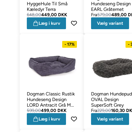
HyggeHule Til Små
Hundeseng Design
Kæledyr Terra
EARL Gråternet
648,00
449,00 DKK
Fra
579,00
489,00 D
Læg i kurv
Vælg variant
- 17%
-
Dogman Classic Rustik
Dogman Hundepud
Hundeseng Design
OVAL Design
LORD Antracit Grå M
SuperSoft Grey
61x48 cm
599,00
499,00 DKK
Fra
229,00
160,30 D
Læg i kurv
Vælg variant