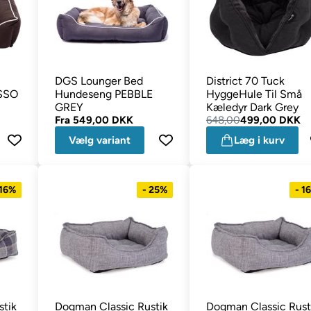
DGS Lounger Bed
District 70 Tuck
SSO
Hundeseng PEBBLE
HyggeHule Til Små
GREY
Kæledyr Dark Grey
Fra
549,00 DKK
648,00
499,00 DKK
Vælg variant
Læg i kurv
 16%
- 25%
- 1
stik
Dogman Classic Rustik
Dogman Classic Rust