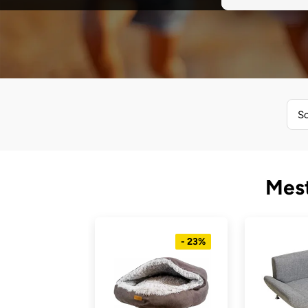
So
Mest
- 23%