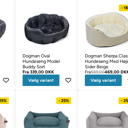
- 1
Dogman Oval
Dogman Sherpa Clas
Hundeseng Model
Hundeseng Med Høj
Buddy Sort
Sider Beige
Fra
339,00 DKK
Fra
569,00
469,00 DK
Vælg variant
Vælg variant
 25%
- 25%
- 2