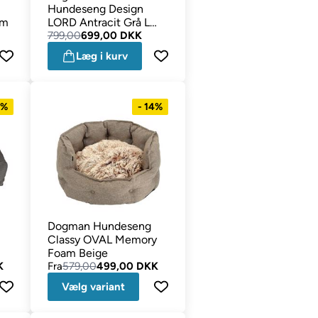
Hundeseng Design
cm
LORD Antracit Grå L
75x58 cm
799,00
699,00 DKK
Læg i kurv
2%
- 14%
Dogman Hundeseng
Classy OVAL Memory
Foam Beige
K
Fra
579,00
499,00 DKK
Vælg variant