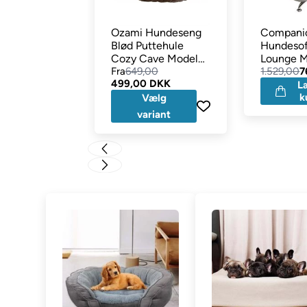
Ozami Hundeseng
Compani
Blød Puttehule
Hundesof
Cozy Cave Model
Lounge M
Dora Grey
Fra
649,00
Ben Grå
1.529,00
7
499,00 DKK
L
k
Vælg
variant