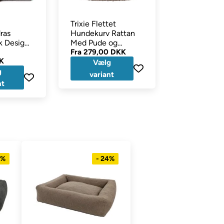
Trixie Flettet
Kruuse Bust
ras
Hundekurv Rattan
Memory Fo
k Design
Med Pude og
Hundeseng
y
Plysindtræk
Fra
279,00 DKK
Camel
Fra
1.199,00
K
899,00 DKK
Vælg
g
Vælg
variant
nt
variant
4%
- 24%