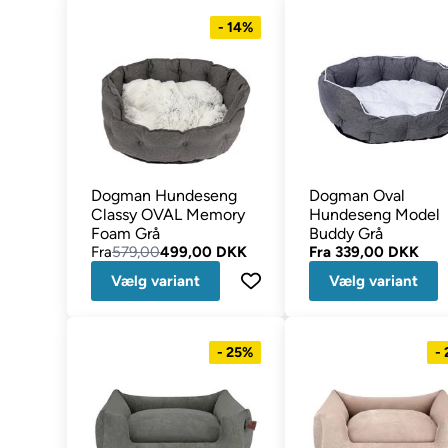
- 14%
Dogman Hundeseng
Dogman Oval
Classy OVAL Memory
Hundeseng Model
Foam Grå
Buddy Grå
Fra
579,00
499,00 DKK
Fra
339,00 DKK
Vælg variant
Vælg variant
- 25%
-