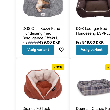
DGS Chill Kuzzi Rund
DGS Lounger Bed
Hundeseng med
Hundeseng ESPRE
Beroligende Effekt i
Grå
Fra
629,00
499,00 DKK
Fra
549,00 DKK
Vælg variant
Vælg variant
- 31%
-
District 70 Tuck
Dogman Classic Ru