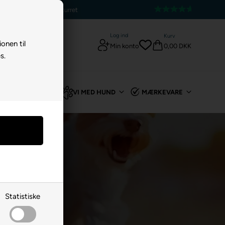
5 stjerner - Trustpilot
Log ind
Kurv
ionen til
0,00 DKK
Min konto
s.
TIL KANIN
VI MED HUND
MÆRKEVARE
Statistiske