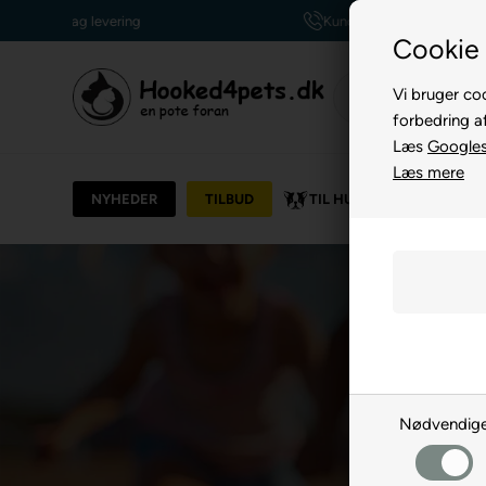
Kundeservice +45 7174 3600
Cookie 
Vi bruger coo
forbedring a
Læs
Googles 
Læs mere
NYHEDER
TILBUD
TIL HUND
TIL KAT
Nødvendig