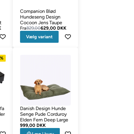
Companion Blød
Hundeseng Design
t
Cocoon Jens Taupe
K
Fra
829,00
629,00 DKK
Vælg variant
5%
fa
Danish Design Hunde
der
Senge Pude Corduroy
Elden Fern Deep Large
999,00 DKK