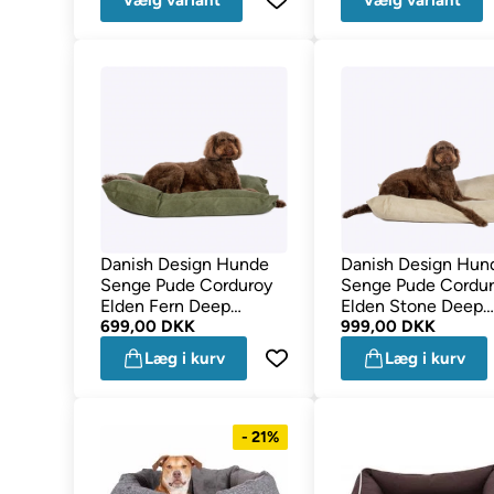
Vælg variant
Vælg variant
Danish Design Hunde
Danish Design Hun
Senge Pude Corduroy
Senge Pude Cordu
Elden Fern Deep
Elden Stone Deep
Medium
699,00 DKK
Large
999,00 DKK
Læg i kurv
Læg i kurv
- 21%