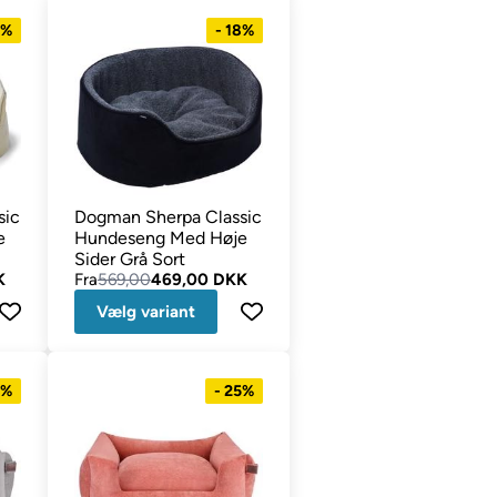
8%
- 18%
sic
Dogman Sherpa Classic
e
Hundeseng Med Høje
Sider Grå Sort
K
Fra
569,00
469,00 DKK
Vælg variant
5%
- 25%