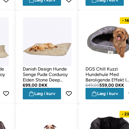
Læg i kurv
Læg i kurv
- 1
de
Danish Design Hunde
DGS Chill Kuzzi
roy
Senge Pude Corduroy
Hundehule Med
Elden Stone Deep
Beroligende Effekt I
Medium
699,00 DKK
Grå
649,00
559,00 DKK
Læg i kurv
Læg i kurv
- 2