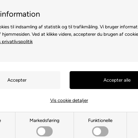
Billig fragt, kun 39 kr.
30 dages returret
information
kies til indsamling af statistik og til trafikmåling. Vi bruger informat
f hjemmesiden. Ved at klikke videre, accepterer du brugen af cookie
privatlivspolitik
TE
TIL HØNS
ANDRE DYR
TIL FUGL
TIL HEST
Vis cookie detaljer
Hundekurv & Hundeseng
e
Markedsføring
Funktionelle
Du er her:
TIL HUND
/
Hundekurve & Hundesenge
/
Hundekurv & Hundeseng