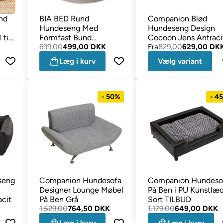
nd
BIA BED Rund
Companion Blød
Hundeseng Med
Hundeseng Design
til
Formfast Bund
Cocoon Jens Antraci
MULVAD
699,00
499,00 DKK
Fra
829,00
629,00 DK
Læg i kurv
Vælg variant
- 50%
- 4
seng
Companion Hundesofa
Companion Hundeso
Designer Lounge Møbel
På Ben i PU Kunstlæ
cit
På Ben Grå
Sort TILBUD
1.529,00
764,50 DKK
1.179,00
649,00 DKK