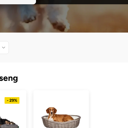
eseng
- 29%