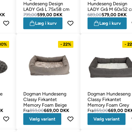
Hundeseng Design
Hundeseng Design
LADY Grå L 75x58 cm
LADY Grå M 60x52 
KK
799,00
599,00 DKK
689,00
579,00 DKK
Læg i kurv
Læg i kurv
 30%
- 22%
- 2
e
Dogman Hundeseng
Dogman Hundeseng
Classy Firkantet
Classy Firkantet
Memory Foam Beige
Memory Foam Grey
KK
Fra
859,00
669,00 DKK
Fra
859,00
669,00 DK
Vælg variant
Vælg variant