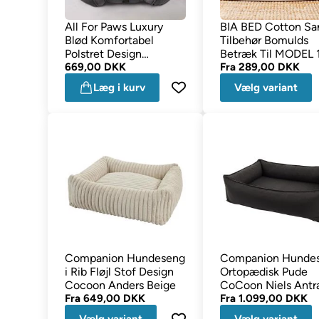
All For Paws Luxury
BIA BED Cotton Sa
Blød Komfortabel
Tilbehør Bomulds
Polstret Design
Betræk Til MODEL 1 
Hundeseng Grå
669,00 DKK
8
Fra
289,00 DKK
MEDIUM
Læg i kurv
Vælg variant
Companion Hundeseng
Companion Hunde
i Rib Fløjl Stof Design
Ortopædisk Pude
Cocoon Anders Beige
CoCoon Niels Antra
Fra
649,00 DKK
Fra
1.099,00 DKK