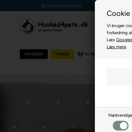
Kundeservice +45 7174 3600
Cookie 
Vi bruger coo
forbedring a
Læs
Googles 
Læs mere
NYHEDER
TILBUD
TIL HUND
TIL KAT
Nødvendig