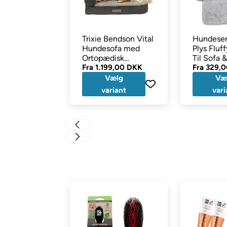
Trixie Bendson Vital
Hundese
Hundesofa med
Plys Fluf
Ortopædisk
Til Sofa 
Memoryfoam GRÅ
Fra
1.199,00 DKK
Silver
Fra
329,
Vælg
Væ
variant
vari