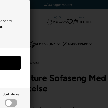
5 stjerner - Trustpilot
rret
Log ind
Kurv
ionen til
0,00 DKK
Min konto
s.
TIL KANIN
VI MED HUND
MÆRKEVARE
e & Hundesenge
/
Hundesofa
vey Furniture Sofaseng Med
Beskyttelse
Statistiske