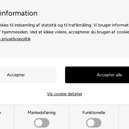
Billig fragt, kun 39 kr.
30 dages retu
information
kies til indsamling af statistik og til trafikmåling. Vi bruger informat
f hjemmesiden. Ved at klikke videre, accepterer du brugen af cookie
privatlivspolitik
TE
TIL HØNS
ANDRE DYR
TIL FUGL
TIL HEST
Du er her:
TIL HUND
/
Hundekurv
Trixie Har
Vis cookie detaljer
Tæppe For 
e
Markedsføring
Funktionelle
Varenr.:
38045