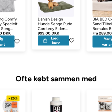
ng Comfy
Danish Design
BIA BED C
fy Specielt
Hunde Senge Pude
Sand Tilbe
& Seng
Corduroy Elden
Bomulds Be
00 DKK
Fern Deep Large
999,00 DKK
MODEL 1 ti
Fra
289,00
Læg i
lg
Væl
kurv
ant
varia
Ofte købt sammen med
- 25%