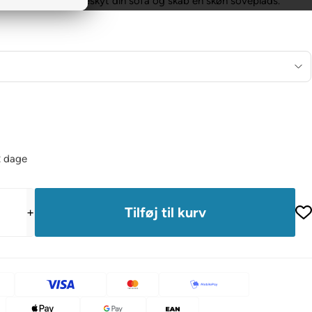
seng til din hund. Beskyt din sofa og skab en skøn soveplads.
2 dage
+