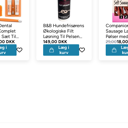
Dental
B&B Hundefrisørens
Companion
 Komplet
Økologiske Filt
Sausage L
 Sæt Til
Løsning Til Pelsen
Pølser me
 dele
,00 DKK
120g
149,00 DKK
100g
29,00
18,0
æg i
Læg i
Læg
urv
kurv
ku