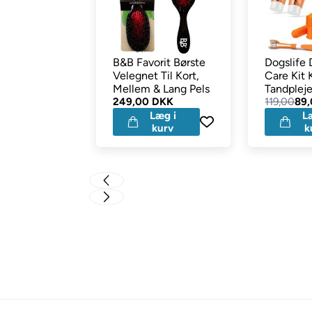
B&B Favorit Børste
Dogslife 
Velegnet Til Kort,
Care Kit
Mellem & Lang Pels
Tandpleje
249,00 DKK
Hunden 5
119,00
89
Læg i
L
kurv
k