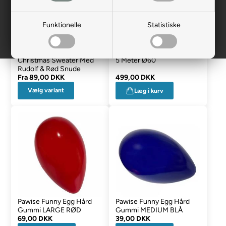
Funktionelle
Statistiske
Hundens Jule Trøje Merry
Pawise Agility Tunnel Pose
Christmas Sweater Med
5 Meter Ø60
Rudolf & Rød Snude
Fra
89,00 DKK
499,00 DKK
Vælg variant
Læg i kurv
Pawise Funny Egg Hård
Pawise Funny Egg Hård
Gummi LARGE RØD
Gummi MEDIUM BLÅ
69,00 DKK
39,00 DKK