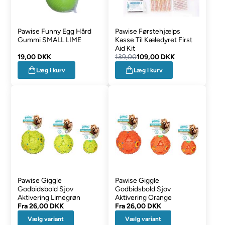
Pawise Funny Egg Hård
Pawise Førstehjælps
Gummi SMALL LIME
Kasse Til Kæledyret First
Aid Kit
19,00 DKK
139,00
109,00 DKK
Læg i kurv
Læg i kurv
Pawise Giggle
Pawise Giggle
Godbidsbold Sjov
Godbidsbold Sjov
Aktivering Limegrøn
Aktivering Orange
Fra
26,00 DKK
Fra
26,00 DKK
Vælg variant
Vælg variant