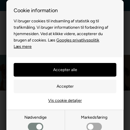
g
Kundeservice +45 7174 3600
Billig fragt, kun 39 kr.
Cookie information
Vi bruger cookies til indsamling af statistik og til
trafikmåling. Vi bruger informationen til forbedring af
hjemmesiden. Ved at klikke videre, accepterer du
brugen af cookies. Læs
Googles privatlivspolitik
Læs mere
Pawise
Du er her:
MÆRKEVARE
/
Pawise
Vis cookie detaljer
Nødvendige
Markedsføring