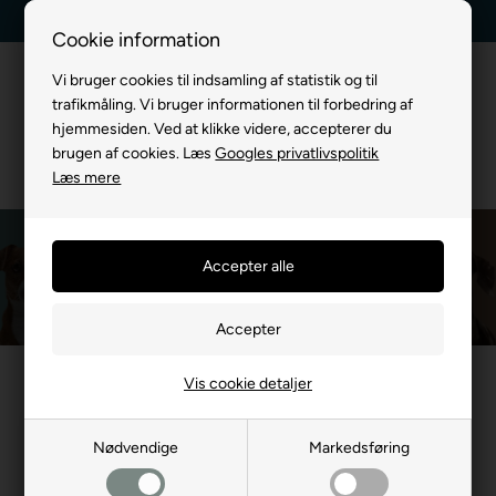
Dag-til-dag levering
Kundeservice +45 7174 3600
Cookie information
Vi bruger cookies til indsamling af statistik og til
trafikmåling. Vi bruger informationen til forbedring af
hjemmesiden. Ved at klikke videre, accepterer du
brugen af cookies. Læs
Googles privatlivspolitik
Læs mere
Pet Rebellion
Du er her:
MÆRKEVARE
/
Pet Rebellion
Vis cookie detaljer
Nødvendige
Markedsføring