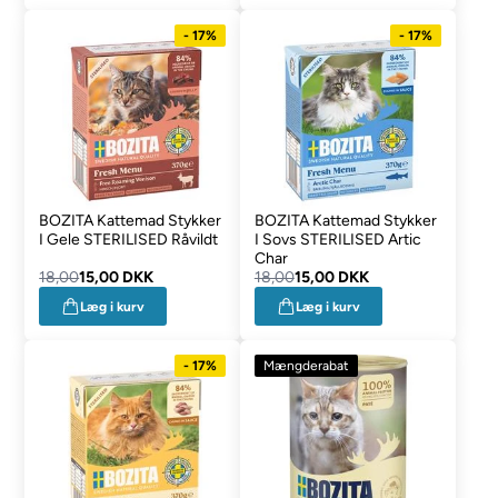
- 17%
- 17%
BOZITA Kattemad Stykker
BOZITA Kattemad Stykker
I Gele STERILISED Råvildt
I Sovs STERILISED Artic
Char
18,00
15,00 DKK
18,00
15,00 DKK
Læg i kurv
Læg i kurv
- 17%
Mængderabat