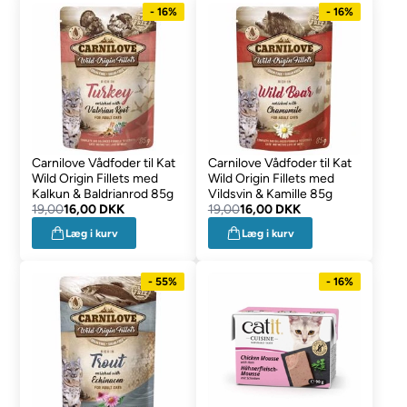
- 16%
- 16%
Carnilove Vådfoder til Kat
Carnilove Vådfoder til Kat
Wild Origin Fillets med
Wild Origin Fillets med
Kalkun & Baldrianrod 85g
Vildsvin & Kamille 85g
19,00
16,00 DKK
19,00
16,00 DKK
Læg i kurv
Læg i kurv
- 55%
- 16%