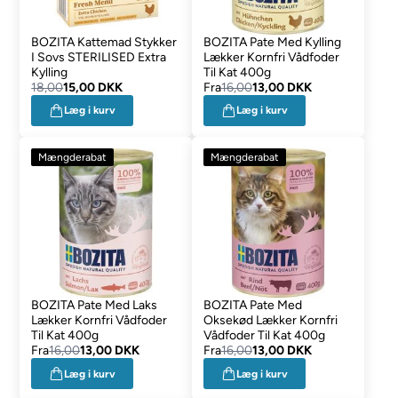
BOZITA Kattemad Stykker
BOZITA Pate Med Kylling
I Sovs STERILISED Extra
Lækker Kornfri Vådfoder
Kylling
Til Kat 400g
18,00
15,00 DKK
Fra
16,00
13,00 DKK
Læg i kurv
Læg i kurv
Mængderabat
Mængderabat
BOZITA Pate Med Laks
BOZITA Pate Med
Lækker Kornfri Vådfoder
Oksekød Lækker Kornfri
Til Kat 400g
Vådfoder Til Kat 400g
Fra
16,00
13,00 DKK
Fra
16,00
13,00 DKK
Læg i kurv
Læg i kurv