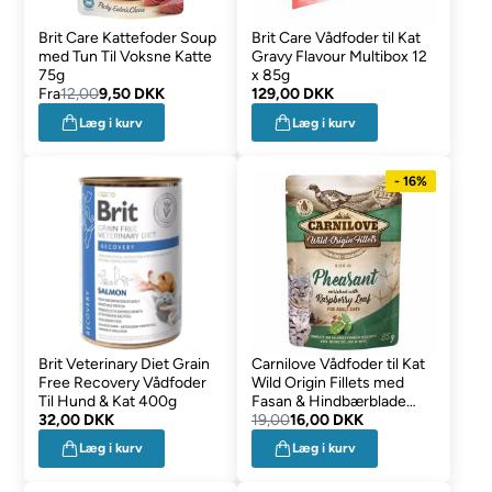
Brit Care Kattefoder Soup
Brit Care Vådfoder til Kat
med Tun Til Voksne Katte
Gravy Flavour Multibox 12
75g
x 85g
Fra
12,00
9,50 DKK
129,00 DKK
Læg i kurv
Læg i kurv
- 16%
Brit Veterinary Diet Grain
Carnilove Vådfoder til Kat
Free Recovery Vådfoder
Wild Origin Fillets med
Til Hund & Kat 400g
Fasan & Hindbærblade
32,00 DKK
85g
19,00
16,00 DKK
Læg i kurv
Læg i kurv