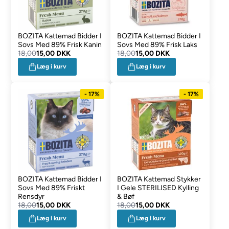
BOZITA Kattemad Bidder I
BOZITA Kattemad Bidder I
Sovs Med 89% Frisk Kanin
Sovs Med 89% Frisk Laks
18,00
15,00 DKK
18,00
15,00 DKK
Læg i kurv
Læg i kurv
- 17%
- 17%
BOZITA Kattemad Bidder I
BOZITA Kattemad Stykker
Sovs Med 89% Friskt
I Gele STERILISED Kylling
Rensdyr
& Bøf
18,00
15,00 DKK
18,00
15,00 DKK
Læg i kurv
Læg i kurv