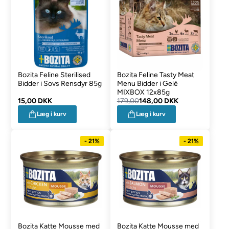
Bozita Feline Sterilised
Bozita Feline Tasty Meat
Bidder i Sovs Rensdyr 85g
Menu Bidder i Gelé
MIXBOX 12x85g
15,00 DKK
179,00
148,00 DKK
Læg i kurv
Læg i kurv
- 21%
- 21%
Bozita Katte Mousse med
Bozita Katte Mousse med