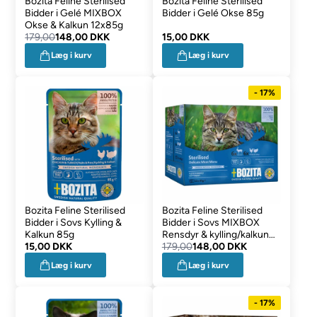
Bozita Feline Sterilised
Bozita Feline Sterilised
Bidder i Gelé MIXBOX
Bidder i Gelé Okse 85g
Okse & Kalkun 12x85g
179,00
148,00 DKK
15,00 DKK
Læg i kurv
Læg i kurv
- 17%
Bozita Feline Sterilised
Bozita Feline Sterilised
Bidder i Sovs Kylling &
Bidder i Sovs MIXBOX
Kalkun 85g
Rensdyr & kylling/kalkun
15,00 DKK
12x85g
179,00
148,00 DKK
Læg i kurv
Læg i kurv
- 17%