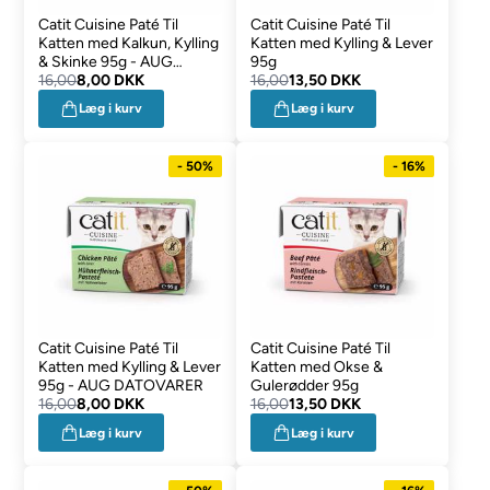
Catit Cuisine Paté Til
Catit Cuisine Paté Til
Katten med Kalkun, Kylling
Katten med Kylling & Lever
& Skinke 95g - AUG
95g
DATOVARER
16,00
8,00 DKK
16,00
13,50 DKK
Læg i kurv
Læg i kurv
- 50%
- 16%
Catit Cuisine Paté Til
Catit Cuisine Paté Til
Katten med Kylling & Lever
Katten med Okse &
95g - AUG DATOVARER
Gulerødder 95g
16,00
8,00 DKK
16,00
13,50 DKK
Læg i kurv
Læg i kurv