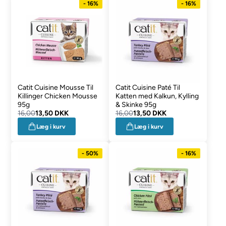
- 16%
- 16%
Catit Cuisine Mousse Til
Catit Cuisine Paté Til
Killinger Chicken Mousse
Katten med Kalkun, Kylling
95g
& Skinke 95g
16,00
13,50 DKK
16,00
13,50 DKK
Læg i kurv
Læg i kurv
- 50%
- 16%