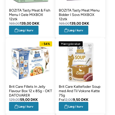
BOZITA Tasty Meat & Fish
BOZITA Tasty Meat Menu
Menu I Gele MIXBOX
Bidder I Sovs MIXBOX
12stk
12stk
169,00
139,00 DKK
169,00
139,00 DKK
Læg i kurv
Læg i kurv
- 54%
Mængderabat
Brit Care Fillets In Jelly
Brit Care Kattefoder Soup
Flavour Box 12 x 85g - OKT
med And Til Voksne Katte
DATOVARER
75g
129,00
59,00 DKK
Fra
12,00
9,50 DKK
Læg i kurv
Læg i kurv