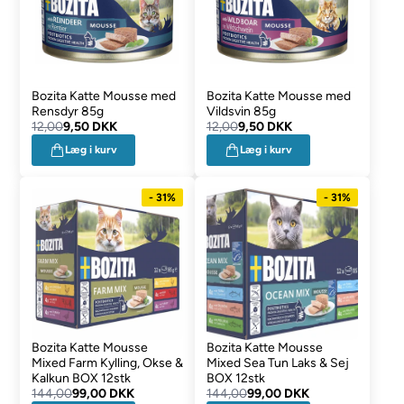
Bozita Katte Mousse med
Bozita Katte Mousse med
Rensdyr 85g
Vildsvin 85g
12,00
9,50 DKK
12,00
9,50 DKK
Læg i kurv
Læg i kurv
- 31%
- 31%
Bozita Katte Mousse
Bozita Katte Mousse
Mixed Farm Kylling, Okse &
Mixed Sea Tun Laks & Sej
Kalkun BOX 12stk
BOX 12stk
144,00
99,00 DKK
144,00
99,00 DKK