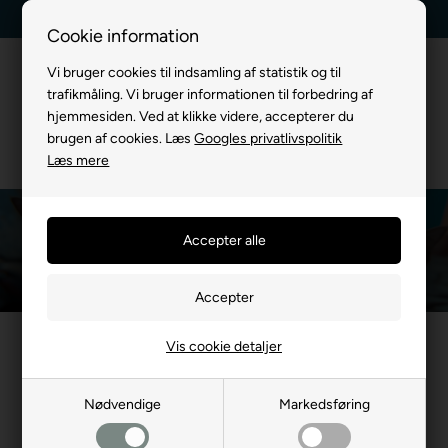
Billig fragt, kun 39 kr.
30 dages returret
Cookie information
Vi bruger cookies til indsamling af statistik og til
trafikmåling. Vi bruger informationen til forbedring af
hjemmesiden. Ved at klikke videre, accepterer du
brugen af cookies. Læs
Googles privatlivspolitik
Læs mere
Vådfoder Til Kat
Du er her:
TIL KATTE
/
Katte Mad
/
Vådfoder Til Kat
Vis cookie detaljer
Mest populære i Vådfoder Til
Kat
Nødvendige
Markedsføring