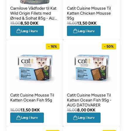
Carnilove Vådfoder til Kat
Catit Cuisine Mousse Til
Wild Origin Fillets med
Katten Chicken Mousse
Ørred & Solhat 85g - AUG
95g
DATOVARER
19,00
8,50 DKK
16,00
13,50 DKK
Læg i kurv
Læg i kurv
- 16%
- 50%
Catit Cuisine Mousse Til
Catit Cuisine Mousse Til
Katten Ocean Fish 95g
Katten Ocean Fish 95g -
AUG DATOVARER
16,00
13,50 DKK
16,00
8,00 DKK
Læg i kurv
Læg i kurv