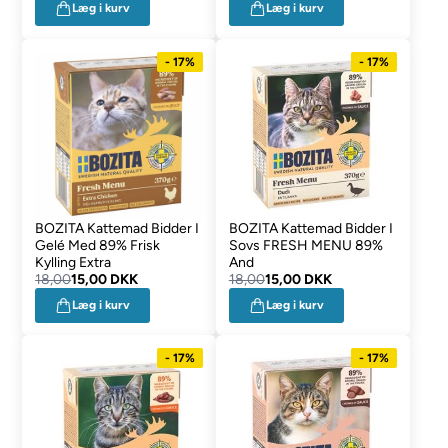
Læg i kurv
Læg i kurv
- 17%
- 17%
BOZITA Kattemad Bidder I
BOZITA Kattemad Bidder I
Gelé Med 89% Frisk
Sovs FRESH MENU 89%
Kylling Extra
And
18,00
15,00 DKK
18,00
15,00 DKK
Læg i kurv
Læg i kurv
- 17%
- 17%