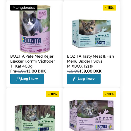
Mængderabat
- 18%
BOZITA Pate Med Rejer
BOZITA Tasty Meat & Fish
Lækker Kornfri Vådfoder
Menu Bidder I Sovs
Til Kat 400g
MIXBOX 12stk
Fra
16,00
13,00 DKK
169,00
139,00 DKK
Læg i kurv
Læg i kurv
- 18%
- 18%