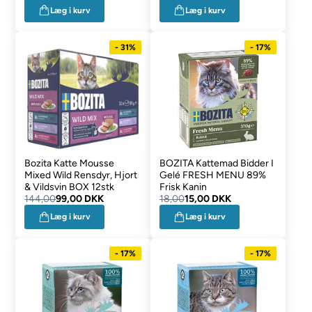
Læg i kurv
Læg i kurv
- 31%
- 17%
Bozita Katte Mousse
BOZITA Kattemad Bidder I
Mixed Wild Rensdyr, Hjort
Gelé FRESH MENU 89%
& Vildsvin BOX 12stk
Frisk Kanin
144,00
99,00 DKK
18,00
15,00 DKK
Læg i kurv
Læg i kurv
- 17%
- 17%