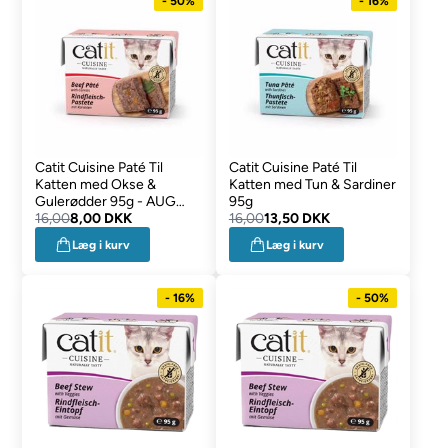
- 50%
- 16%
Catit Cuisine Paté Til
Catit Cuisine Paté Til
Katten med Okse &
Katten med Tun & Sardiner
Gulerødder 95g - AUG
95g
DATOVARER
16,00
8,00 DKK
16,00
13,50 DKK
Læg i kurv
Læg i kurv
- 16%
- 50%