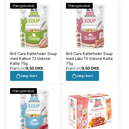
Mængderabat
Mængderabat
Brit Care Kattefoder Soup
Brit Care Kattefoder Soup
med Kalkun Til Voksne
med Laks Til Voksne Katte
Katte 75g
75g
Fra
12,00
9,50 DKK
Fra
12,00
9,50 DKK
Læg i kurv
Læg i kurv
Mængderabat