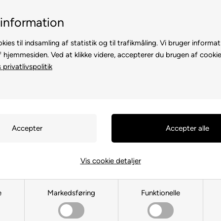
Billig fragt, kun 39 kr.
30 dages returret
information
kies til indsamling af statistik og til trafikmåling. Vi bruger informat
f hjemmesiden. Ved at klikke videre, accepterer du brugen af cookie
privatlivspolitik
TE
TIL HØNS
ANDRE DYR
TIL FUGL
TIL HEST
Vis cookie detaljer
Du er her:
MÆRKEVARE
/
Edgard Cooper
e
Markedsføring
Funktionelle