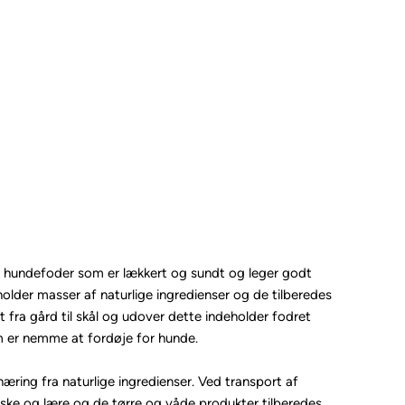
s hundefoder som er lækkert og sundt og leger godt
older masser af naturlige ingredienser og de tilberedes
fra gård til skål og udover dette indeholder fodret
om er nemme at fordøje for hunde.
næring fra naturlige ingredienser. Ved transport af
friske og lære og de tørre og våde produkter tilberedes