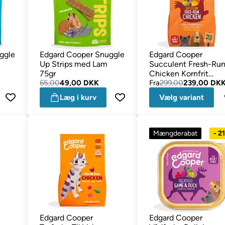
ggle
Edgard Cooper Snuggle
Edgard Cooper
Up Strips med Lam
Succulent Fresh-Ru
75gr
Chicken Kornfrit
65,00
49,00 DKK
Luksus Foder
Fra
299,00
239,00 DK
Læg i kurv
Vælg variant
Mængderabat
- 2
Edgard Cooper
Edgard Cooper