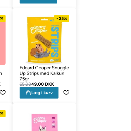
0%
- 25%
Edgard Cooper Snuggle
n
Up Strips med Kalkun
75gr
K
65,00
49,00 DKK
Læg i kurv
0%