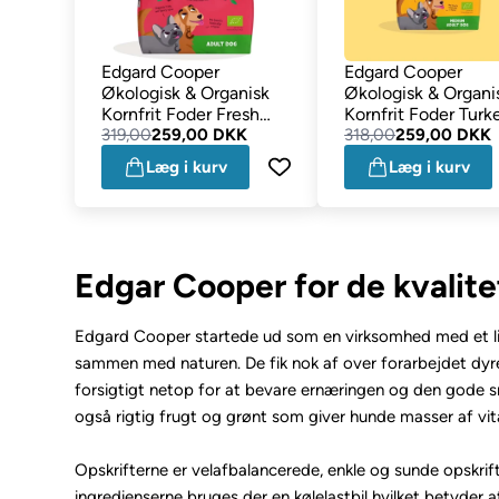
Edgard Cooper
Edgard Cooper
Økologisk & Organisk
Økologisk & Organi
Kornfrit Foder Fresh
Kornfrit Foder Turk
Beef & Chicken 2,5kg
319,00
259,00 DKK
Chicken 2,5kg
318,00
259,00 DKK
Læg i kurv
Læg i kurv
Edgar Cooper for de kvalite
Edgard Cooper startede ud som en virksomhed med et lil
sammen med naturen. De fik nok af over forarbejdet dyref
forsigtigt netop for at bevare ernæringen og den gode s
også rigtig frugt og grønt som giver hunde masser af vit
Opskrifterne er velafbalancerede, enkle og sunde opskrift
ingredienserne bruges der en kølelastbil hvilket betyder a