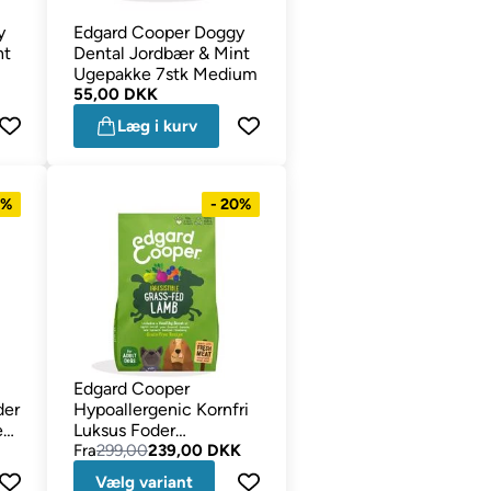
y
Edgard Cooper Doggy
nt
Dental Jordbær & Mint
Ugepakke 7stk Medium
55,00 DKK
Læg i kurv
9%
- 20%
Edgard Cooper
der
Hypoallergenic Kornfri
en
Luksus Foder
Græsfodret Frisk Lam
Fra
299,00
239,00 DKK
Vælg variant