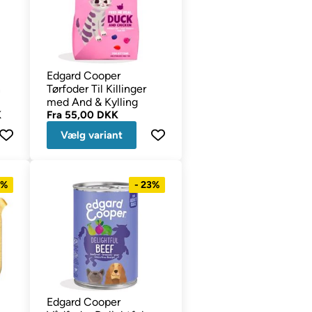
Edgard Cooper
n
Tørfoder Til Killinger
med And & Kylling
K
Fra
55,00 DKK
Vælg variant
1%
- 23%
Edgard Cooper