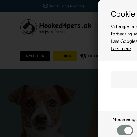
Kundeservice +45 7174 3600
Cookie 
Vi bruger coo
forbedring a
Læs
Googles 
Læs mere
NYHEDER
TILBUD
TIL HUND
TIL KAT
Nødvendig