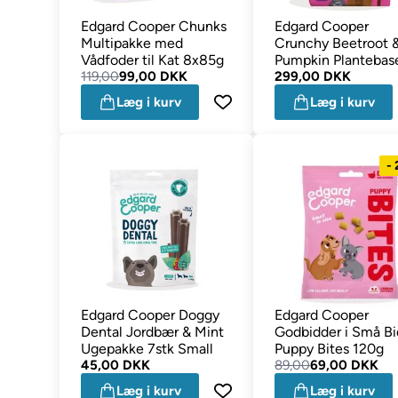
Edgard Cooper Chunks
Edgard Cooper
Multipakke med
Crunchy Beetroot 
Vådfoder til Kat 8x85g
Pumpkin Plantebas
119,00
99,00 DKK
Hundefoder 2,5kg
299,00 DKK
Læg i kurv
Læg i kurv
-
Edgard Cooper Doggy
Edgard Cooper
Dental Jordbær & Mint
Godbidder i Små Bi
Ugepakke 7stk Small
Puppy Bites 120g
45,00 DKK
89,00
69,00 DKK
Læg i kurv
Læg i kurv