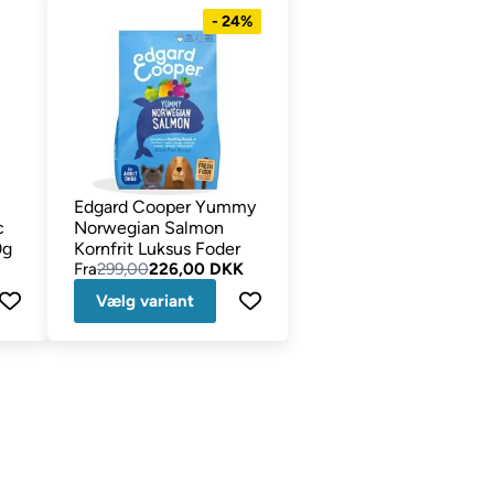
- 24%
Edgard Cooper Yummy
c
Norwegian Salmon
0g
Kornfrit Luksus Foder
Fra
299,00
226,00 DKK
Vælg variant