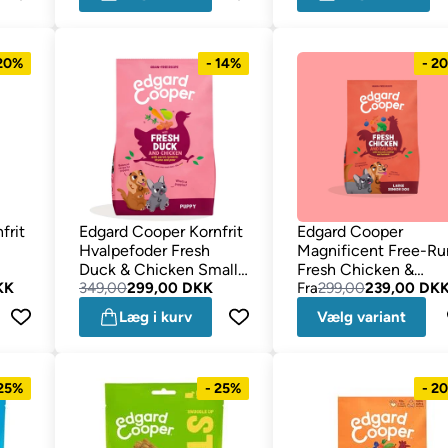
 20%
- 14%
- 2
frit
Edgard Cooper Kornfrit
Edgard Cooper
Hvalpefoder Fresh
Magnificent Free-Ru
Duck & Chicken Small
Fresh Chicken &
KK
Breed 3kg
349,00
299,00 DKK
Salmon SENIOR
Fra
299,00
239,00 DK
Læg i kurv
Vælg variant
 25%
- 25%
- 2