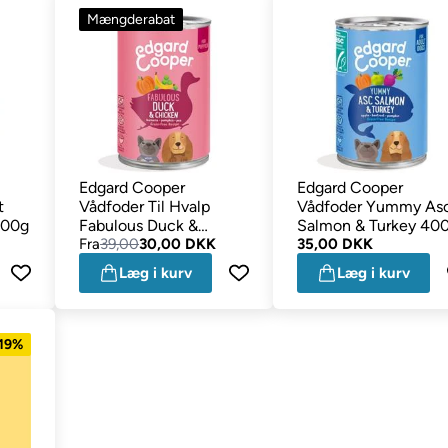
Mængderabat
Edgard Cooper
Edgard Cooper
t
Vådfoder Til Hvalp
Vådfoder Yummy As
400g
Fabulous Duck &
Salmon & Turkey 40
Chicken 400g
Fra
39,00
30,00 DKK
35,00 DKK
Læg i kurv
Læg i kurv
 19%