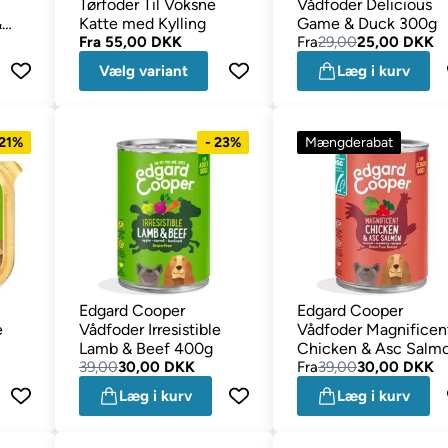
Tørfoder Til Voksne
Vådfoder Delicious
&
Katte med Kylling
Game & Duck 300g
Fra
55,00 DKK
Fra
29,00
25,00 DKK
Vælg variant
Læg i kurv
 21%
- 23%
Mængderabat
Edgard Cooper
Edgard Cooper
e
Vådfoder Irresistible
Vådfoder Magnificen
Lamb & Beef 400g
Chicken & Asc Salm
39,00
30,00 DKK
Senior 400g
Fra
39,00
30,00 DKK
Læg i kurv
Læg i kurv