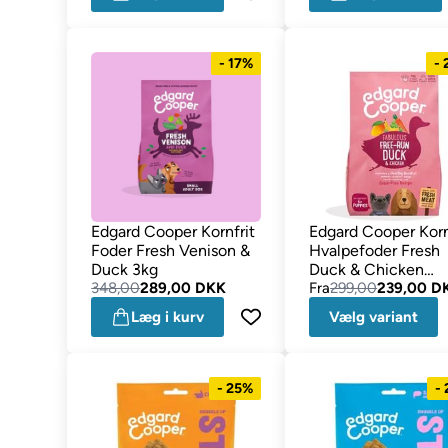
- 17%
-
Edgard Cooper Kornfrit
Edgard Cooper Korn
Foder Fresh Venison &
Hvalpefoder Fresh
Duck 3kg
Duck & Chicken
348,00
289,00 DKK
Medium Breed
Fra
299,00
239,00 D
Læg i kurv
Vælg variant
- 25%
-