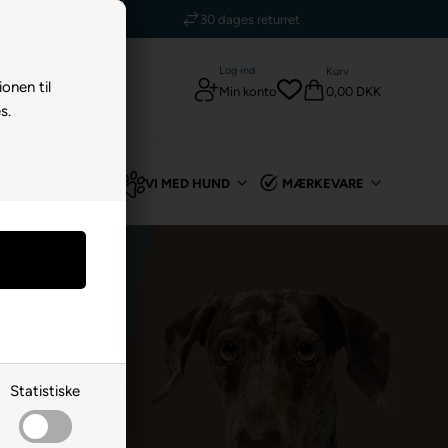
5 stjerner - Trustpilot
Log ind
Kurv
ionen til
0,00 DKK
Min konto
s.
TIL KANIN
VI MED HUND
MÆRKEVARE
Statistiske