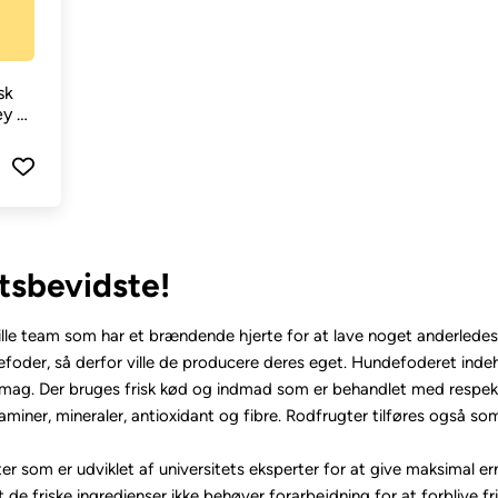
sk
ey &
tsbevidste!
le team som har et brændende hjerte for at lave noget anderlede
oder, så derfor ville de producere deres eget. Hundefoderet indeh
mag. Der bruges frisk kød og indmad som er behandlet med respekt 
aminer, mineraler, antioxidant og fibre. Rodfrugter tilføres også s
er som er udviklet af universitets eksperter for at give maksimal er
t de friske ingredienser ikke behøver forarbejdning for at forblive 