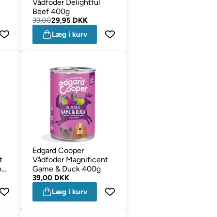
Vådfoder Delightful
Beef 400g
39,00
29,95 DKK
Læg i kurv
Edgard Cooper
t
Vådfoder Magnificent
on
Game & Duck 400g
39,00 DKK
Læg i kurv