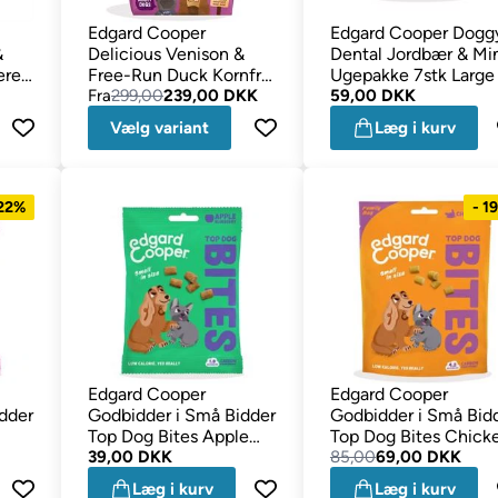
Edgard Cooper
Edgard Cooper Dogg
&
Delicious Venison &
Dental Jordbær & Mi
eret
Free-Run Duck Kornfrit
Ugepakke 7stk Large
Luksus Foder
Fra
299,00
239,00 DKK
59,00 DKK
Vælg variant
Læg i kurv
 22%
- 1
Edgard Cooper
Edgard Cooper
dder
Godbidder i Små Bidder
Godbidder i Små Bid
Top Dog Bites Apple
Top Dog Bites Chick
Blueberry 50g
39,00 DKK
120g
85,00
69,00 DKK
Læg i kurv
Læg i kurv