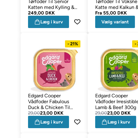
Tørfoder Til Senior
Tørfoder Til Voksne
Katten med Kylling &
Katte med Kalkun 
Kalkun 2kg
249,00 DKK
Kylling
Fra
55,00 DKK
Læg i kurv
Vælg variant
- 21%
-
Edgard Cooper
Edgard Cooper
Vådfoder Fabulous
Vådfoder Irresistibl
Duck & Chicken Til
Lamb & Beef 300g
Hvalpe 300g
29,00
23,00 DKK
29,00
23,00 DKK
Læg i kurv
Læg i kurv