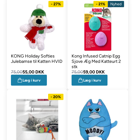
- 27%
- 21%
Nyhed
KONG Holiday Softies
Kong Infused Catnip Egg
Julebamse til Katten HVID
Sjove Æg Med Katteurt 2
stk
75,00
55,00 DKK
75,00
59,00 DKK
Læg i kurv
Læg i kurv
- 20%