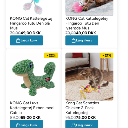
KONG Cat Kattelegetøj
KONG Cat Kattelegetøj
Flingaroo Tutu Den blå
Flingaroo Tutu Den
Mus
lyserøde Mus
79,00
49,00 DKK
79,00
49,00 DKK
Læg i kurv
Læg i kurv
- 22%
- 21%
KONG Cat Luvs
Kong Cat Scrattles
Kattelegetøj Firben med
Chicken 2-Pack
Catnip
Kattelegetøj
89,00
69,00 DKK
95,00
75,00 DKK
Læg i kurv
Læg i kurv