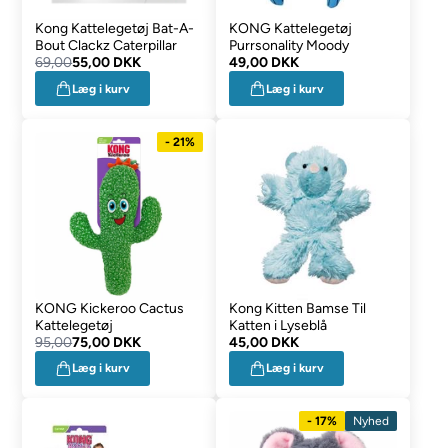
Kong Kattelegetøj Bat-A-
KONG Kattelegetøj
Bout Clackz Caterpillar
Purrsonality Moody
69,00
55,00 DKK
49,00 DKK
Læg i kurv
Læg i kurv
- 21%
KONG Kickeroo Cactus
Kong Kitten Bamse Til
Kattelegetøj
Katten i Lyseblå
95,00
75,00 DKK
45,00 DKK
Læg i kurv
Læg i kurv
- 17%
Nyhed