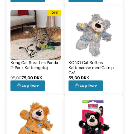
- 21%
Kong Cat Scrattles Panda
KONG Cat Softies
2-Pack Kattelegetøj
Kattebamse med Catnip
Grå
95,00
75,00 DKK
59,00 DKK
Læg i kurv
Læg i kurv