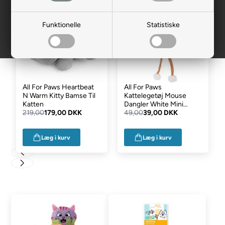
- 18%
- 20%
Funktionelle
Statistiske
All For Paws Heartbeat
All For Paws
N Warm Kitty Bamse Til
Kattelegetøj Mouse
Katten
Dangler White Mini
219,00
179,00 DKK
Mouse
49,00
39,00 DKK
Læg i kurv
Læg i kurv