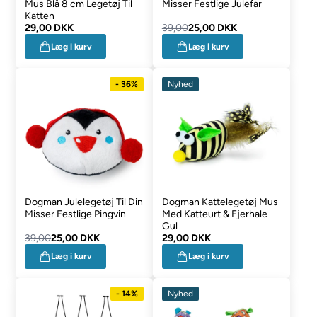
Mus Blå 8 cm Legetøj Til
Misser Festlige Julefar
Katten
29,00 DKK
39,00
25,00 DKK
Læg i kurv
Læg i kurv
- 36%
Nyhed
Dogman Julelegetøj Til Din
Dogman Kattelegetøj Mus
Misser Festlige Pingvin
Med Katteurt & Fjerhale
Gul
39,00
25,00 DKK
29,00 DKK
Læg i kurv
Læg i kurv
- 14%
Nyhed