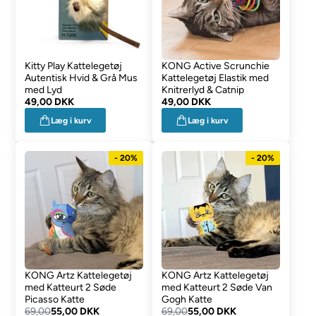
Kitty Play Kattelegetøj
KONG Active Scrunchie
Autentisk Hvid & Grå Mus
Kattelegetøj Elastik med
med Lyd
Knitrerlyd & Catnip
49,00 DKK
49,00 DKK
Læg i kurv
Læg i kurv
- 20%
- 20%
KONG Artz Kattelegetøj
KONG Artz Kattelegetøj
med Katteurt 2 Søde
med Katteurt 2 Søde Van
Picasso Katte
Gogh Katte
69,00
55,00 DKK
69,00
55,00 DKK