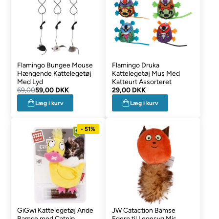
Flamingo Bungee Mouse
Flamingo Druka
Hængende Kattelegetøj
Kattelegetøj Mus Med
Med Lyd
Katteurt Assorteret
69,00
59,00 DKK
29,00 DKK
Læg i kurv
Læg i kurv
- 51%
GiGwi Kattelegetøj Ande
JW Cataction Bamse
Bamse med Catnip
Egern til Legesyg Mis