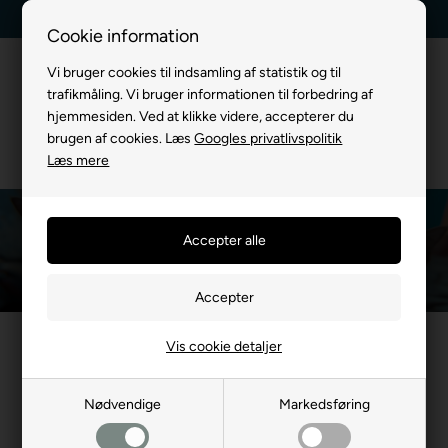
Billig fragt, kun 39 kr.
30 dages returret
Cookie information
Vi bruger cookies til indsamling af statistik og til
trafikmåling. Vi bruger informationen til forbedring af
hjemmesiden. Ved at klikke videre, accepterer du
brugen af cookies. Læs
Googles privatlivspolitik
Læs mere
Bamser og Bolde til kat
Du er her:
TIL KATTE
/
Katte Legetøj
/
Bamser og Bolde til kat
Vis cookie detaljer
Mest populære i Bamser og
Bolde til kat
Nødvendige
Markedsføring