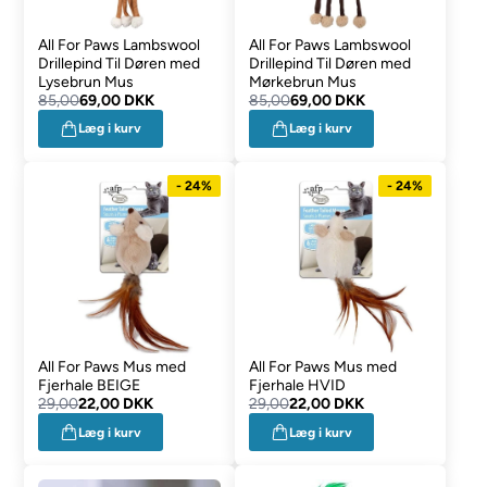
All For Paws Lambswool
All For Paws Lambswool
Drillepind Til Døren med
Drillepind Til Døren med
Lysebrun Mus
Mørkebrun Mus
85,00
69,00 DKK
85,00
69,00 DKK
Læg i kurv
Læg i kurv
- 24%
- 24%
All For Paws Mus med
All For Paws Mus med
Fjerhale BEIGE
Fjerhale HVID
29,00
22,00 DKK
29,00
22,00 DKK
Læg i kurv
Læg i kurv