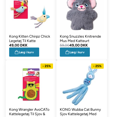
Kong Kitten Chirpz Chick
Kong Snuzzles Knitrende
Legetøj Til Katte
Mus Med Katteurt
49,00 DKK
59,00
49,00 DKK
Læg i kurv
Læg i kurv
- 25%
- 25%
Kong Wrangler AvoCATo
KONG Wubba Cat Bunny
Kattelegetøj Til Sjov &
Sjov Kattelegetøj Med