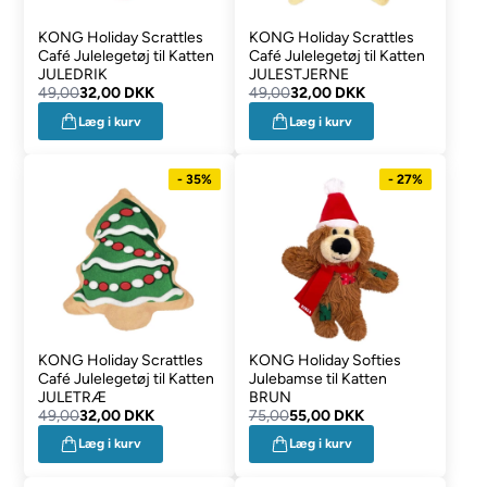
KONG Holiday Scrattles
KONG Holiday Scrattles
Café Julelegetøj til Katten
Café Julelegetøj til Katten
JULEDRIK
JULESTJERNE
49,00
32,00 DKK
49,00
32,00 DKK
Læg i kurv
Læg i kurv
- 35%
- 27%
KONG Holiday Scrattles
KONG Holiday Softies
Café Julelegetøj til Katten
Julebamse til Katten
JULETRÆ
BRUN
49,00
32,00 DKK
75,00
55,00 DKK
Læg i kurv
Læg i kurv