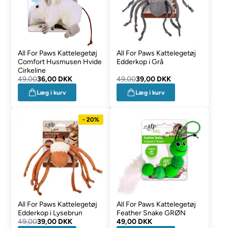
All For Paws Kattelegetøj
All For Paws Kattelegetøj
Comfort Husmusen Hvide
Edderkop i Grå
Cirkeline
49,00
36,00 DKK
49,00
39,00 DKK
Læg i kurv
Læg i kurv
- 20%
All For Paws Kattelegetøj
All For Paws Kattelegetøj
Edderkop i Lysebrun
Feather Snake GRØN
49,00
39,00 DKK
49,00 DKK