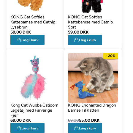
KONG Cat Softies
KONG Cat Softies
Kattebamse med Catnip
Kattebamse med Catnip
Lysebrun
Sort
59,00 DKK
59,00 DKK
Læg i kurv
Læg i kurv
- 20%
Kong Cat Wubba Caticorn
KONG Enchanted Dragon
Legetøj med Farverige
Bamse Til Katten
Fjer
69,00 DKK
69,00
55,00 DKK
Læg i kurv
Læg i kurv