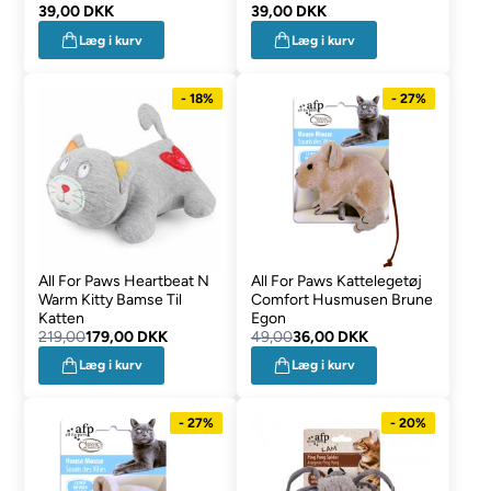
39,00 DKK
39,00 DKK
Læg i kurv
Læg i kurv
- 18%
- 27%
All For Paws Heartbeat N
All For Paws Kattelegetøj
Warm Kitty Bamse Til
Comfort Husmusen Brune
Katten
Egon
219,00
179,00 DKK
49,00
36,00 DKK
Læg i kurv
Læg i kurv
- 27%
- 20%