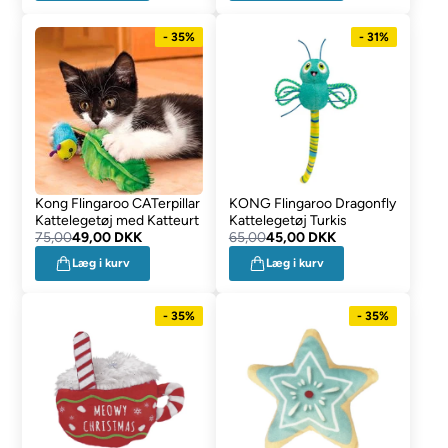
- 35%
- 31%
Kong Flingaroo CATerpillar
KONG Flingaroo Dragonfly
Kattelegetøj med Katteurt
Kattelegetøj Turkis
75,00
49,00 DKK
65,00
45,00 DKK
Læg i kurv
Læg i kurv
- 35%
- 35%