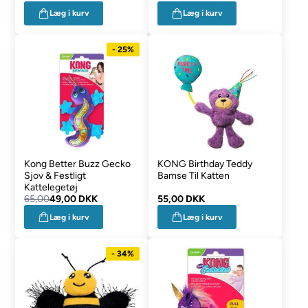
Læg i kurv
Læg i kurv
- 25%
Kong Better Buzz Gecko
KONG Birthday Teddy
Sjov & Festligt
Bamse Til Katten
Kattelegetøj
65,00
49,00 DKK
55,00 DKK
Læg i kurv
Læg i kurv
- 34%