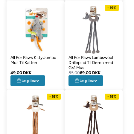
- 19%
All For Paws Kitty Jumbo
All For Paws Lambswool
Mus Til Katten
Drillepind Til Døren med
Grå Mus
49,00 DKK
85,00
69,00 DKK
Læg i kurv
Læg i kurv
- 19%
- 19%