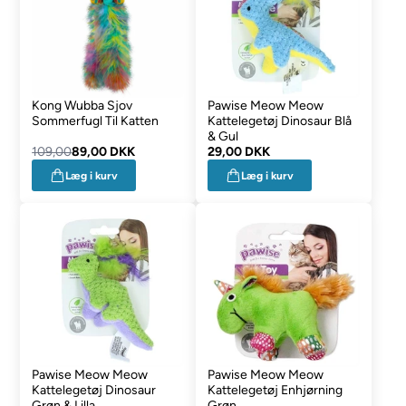
Kong Wubba Sjov
Pawise Meow Meow
Sommerfugl Til Katten
Kattelegetøj Dinosaur Blå
& Gul
109,00
89,00 DKK
29,00 DKK
Læg i kurv
Læg i kurv
Pawise Meow Meow
Pawise Meow Meow
Kattelegetøj Dinosaur
Kattelegetøj Enhjørning
Grøn & Lilla
Grøn