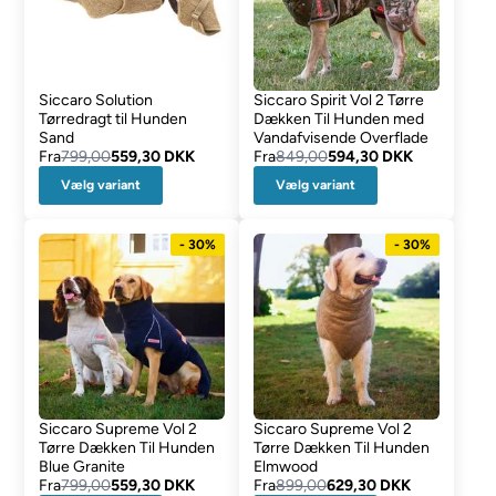
Siccaro Solution
Siccaro Spirit Vol 2 Tørre
Tørredragt til Hunden
Dækken Til Hunden med
Sand
Vandafvisende Overflade
Fra
799,00
559,30 DKK
Fra
849,00
594,30 DKK
Vælg variant
Vælg variant
- 30%
- 30%
Siccaro Supreme Vol 2
Siccaro Supreme Vol 2
Tørre Dækken Til Hunden
Tørre Dækken Til Hunden
Blue Granite
Elmwood
Fra
799,00
559,30 DKK
Fra
899,00
629,30 DKK