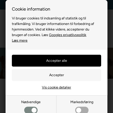
Kundeservice +45 7174 3600
Billig fragt, kun 39 kr.
Cookie information
Vi bruger cookies til indsamling af statistik og til
trafikmåling. Vi bruger informationen til forbedring af
hjemmesiden. Ved at klikke videre, accepterer du
brugen af cookies. Læs
Googles privatlivspolitik
Læs mere
Siccaro Wetdog
Du er her:
MÆRKEVARE
/
Siccaro Wetdog
Vis cookie detaljer
- 30%
- 47%
Nødvendige
Markedsføring