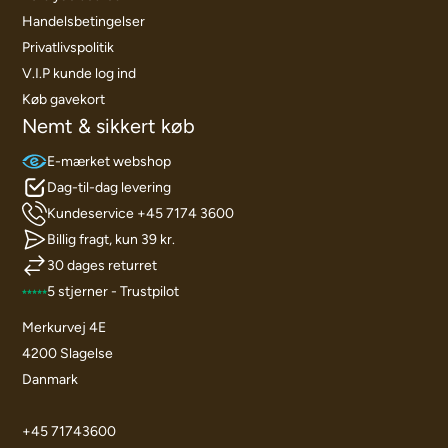
Handelsbetingelser
Privatlivspolitik
V.I.P kunde log ind
Køb gavekort
Nemt & sikkert køb
E-mærket webshop
Dag-til-dag levering
Kundeservice +45 7174 3600
Billig fragt, kun 39 kr.
30 dages returret
5 stjerner - Trustpilot
Merkurvej 4E
4200 Slagelse
Danmark
+45 71743600