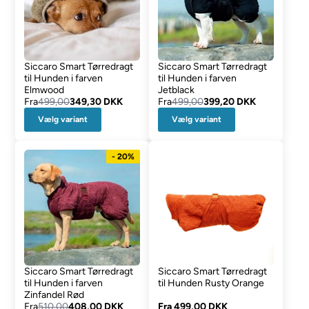
Siccaro Smart Tørredragt
Siccaro Smart Tørredragt
til Hunden i farven
til Hunden i farven
Elmwood
Jetblack
Fra
499,00
349,30 DKK
Fra
499,00
399,20 DKK
Vælg variant
Vælg variant
- 20%
Siccaro Smart Tørredragt
Siccaro Smart Tørredragt
til Hunden i farven
til Hunden Rusty Orange
Zinfandel Rød
Fra
510,00
408,00 DKK
Fra
499,00 DKK