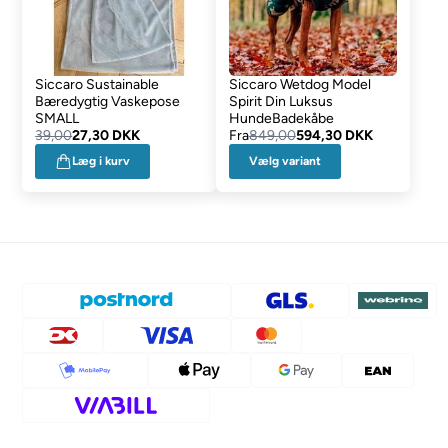
Siccaro Sustainable
Siccaro Wetdog Model
Bæredygtig Vaskepose
Spirit Din Luksus
SMALL
HundeBadekåbe
39,00
27,30 DKK
Fra
849,00
594,30 DKK
Vælg variant
Læg i kurv