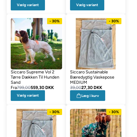
Vælg variant
Vælg variant
- 30%
- 30%
Siccaro Supreme Vol 2
Siccaro Sustainable
Tørre Dækken Til Hunden
Bæredygtig Vaskepose
Sand
MEDIUM
Fra
799,00
559,30 DKK
39,00
27,30 DKK
Vælg variant
Læg i kurv
- 30%
- 30%