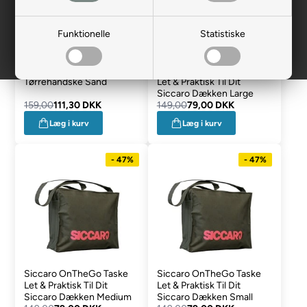
Funktionelle
Statistiske
Siccaro DryGlove
Siccaro OnTheGo Taske
Tørrehandske Sand
Let & Praktisk Til Dit
Siccaro Dækken Large
159,00
111,30 DKK
149,00
79,00 DKK
Læg i kurv
Læg i kurv
- 47%
- 47%
Siccaro OnTheGo Taske
Siccaro OnTheGo Taske
Let & Praktisk Til Dit
Let & Praktisk Til Dit
Siccaro Dækken Medium
Siccaro Dækken Small