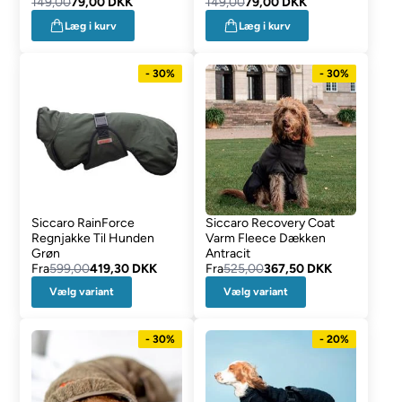
149,00
79,00 DKK
149,00
79,00 DKK
Læg i kurv
Læg i kurv
- 30%
- 30%
Siccaro RainForce
Siccaro Recovery Coat
Regnjakke Til Hunden
Varm Fleece Dækken
Grøn
Antracit
Fra
599,00
419,30 DKK
Fra
525,00
367,50 DKK
Vælg variant
Vælg variant
- 30%
- 20%