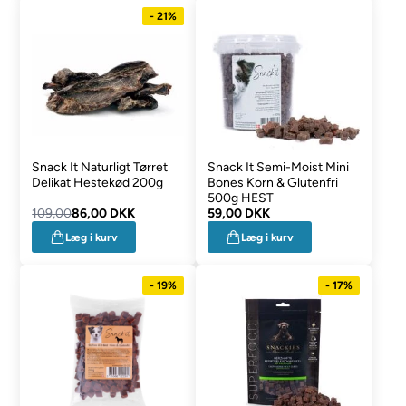
- 21%
Snack It Naturligt Tørret
Snack It Semi-Moist Mini
Delikat Hestekød 200g
Bones Korn & Glutenfri
500g HEST
109,00
86,00 DKK
59,00 DKK
Læg i kurv
Læg i kurv
- 19%
- 17%