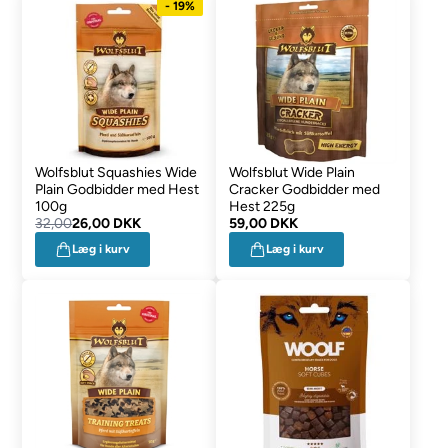
- 19%
Wolfsblut Squashies Wide
Wolfsblut Wide Plain
Plain Godbidder med Hest
Cracker Godbidder med
100g
Hest 225g
32,00
26,00 DKK
59,00 DKK
Læg i kurv
Læg i kurv