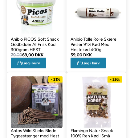
Anibio PICOS Soft Snack
Anibio Tolle Rolle Skære
Godbidder Af Frisk Kød
Pølser 91% Kød Med
300gram HEST
Hestekød 400g
79,00
69,00 DKK
59,00 DKK
Læg i kurv
Læg i kurv
- 21%
- 29%
Antos Wild Sticks Bløde
Flamingo Natur Snack
Tyggestænger med Hest
100% Ren Kød i Små