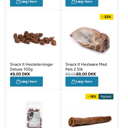
Læg i kurv
Læg i kurv
- 22%
Snack It Hesteterninger
Snack It Hesteøre Med
Deluxe 100g
Pels 2 Stk
49,00 DKK
89,00
69,00 DKK
Læg i kurv
Læg i kurv
- 18%
Nyhed