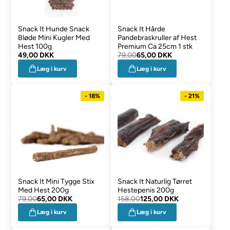
Snack It Hunde Snack
Snack It Hårde
Bløde Mini Kugler Med
Pandebraskruller af Hest
Hest 100g
Premium Ca 25cm 1 stk
49,00 DKK
79,00
65,00 DKK
Læg i kurv
Læg i kurv
- 18%
- 21%
Snack It Mini Tygge Stix
Snack It Naturlig Tørret
Med Hest 200g
Hestepenis 200g
79,00
65,00 DKK
158,00
125,00 DKK
Læg i kurv
Læg i kurv