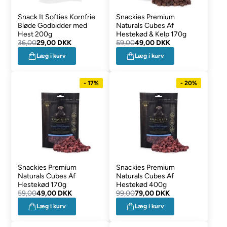
Snack It Softies Kornfrie
Snackies Premium
Bløde Godbidder med
Naturals Cubes Af
Hest 200g
Hestekød & Kelp 170g
36,00
29,00 DKK
59,00
49,00 DKK
Læg i kurv
Læg i kurv
- 17%
- 20%
Snackies Premium
Snackies Premium
Naturals Cubes Af
Naturals Cubes Af
Hestekød 170g
Hestekød 400g
59,00
49,00 DKK
99,00
79,00 DKK
Læg i kurv
Læg i kurv