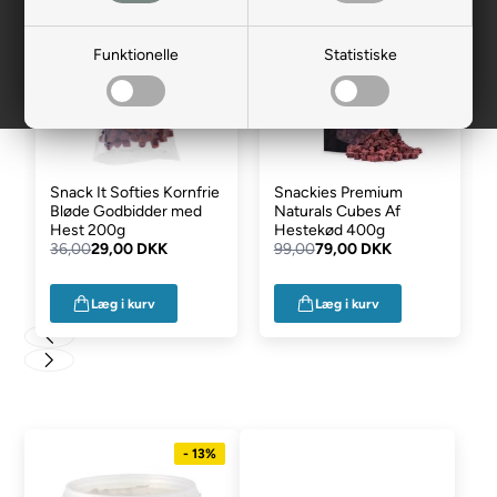
- 19%
- 20%
Funktionelle
Statistiske
Snack It Softies Kornfrie
Snackies Premium
Bløde Godbidder med
Naturals Cubes Af
Hest 200g
Hestekød 400g
36,00
29,00 DKK
99,00
79,00 DKK
Læg i kurv
Læg i kurv
- 13%