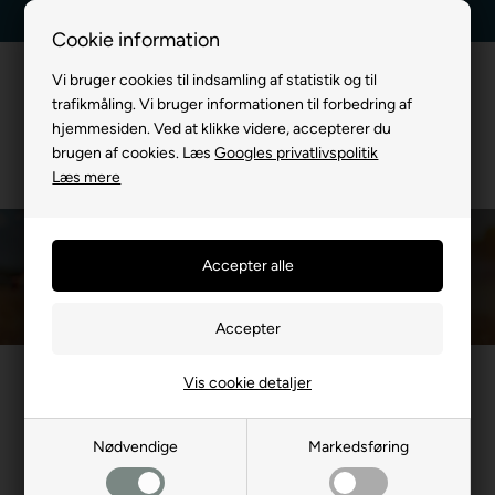
Kundeservice +45 7174 3600
Billig fragt, kun 39 kr.
Cookie information
Vi bruger cookies til indsamling af statistik og til
trafikmåling. Vi bruger informationen til forbedring af
hjemmesiden. Ved at klikke videre, accepterer du
brugen af cookies. Læs
Googles privatlivspolitik
Læs mere
Hundesnacks med Hest
Du er her:
TIL HUND
/
Godbidder & Kødben
/
Hundesnacks med Hest
Vis cookie detaljer
Mest populære i
Hundesnacks med Hest
Nødvendige
Markedsføring