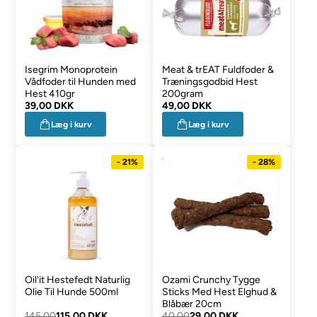
Isegrim Monoprotein
Meat & trEAT Fuldfoder &
Vådfoder til Hunden med
Træningsgodbid Hest
Hest 410gr
200gram
39,00 DKK
49,00 DKK
Læg i kurv
Læg i kurv
- 21%
- 28%
Oil'it Hestefedt Naturlig
Ozami Crunchy Tygge
Olie Til Hunde 500ml
Sticks Med Hest Elghud &
Blåbær 20cm
145,00
115,00 DKK
40,00
29,00 DKK