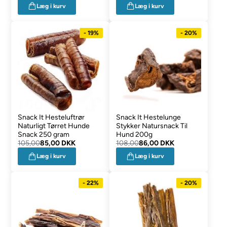
Læg i kurv
Læg i kurv
- 19%
- 20%
Snack It Hesteluftrør
Snack It Hestelunge
Naturligt Tørret Hunde
Stykker Natursnack Til
Snack 250 gram
Hund 200g
105,00
85,00 DKK
108,00
86,00 DKK
Læg i kurv
Læg i kurv
- 22%
- 20%