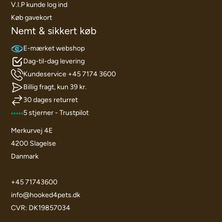
V.I.P kunde log ind
Køb gavekort
Nemt & sikkert køb
E-mærket webshop
Dag-til-dag levering
Kundeservice +45 7174 3600
Billig fragt, kun 39 kr.
30 dages returret
5 stjerner - Trustpilot
Merkurvej 4E
4200 Slagelse
Danmark
+45 71743600
info@hooked4pets.dk
CVR: DK19857034