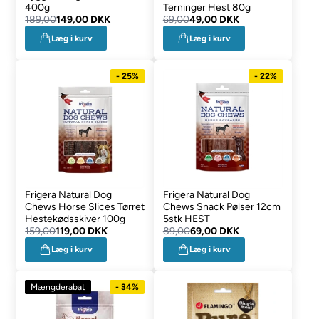
400g
Terninger Hest 80g
189,00
149,00 DKK
69,00
49,00 DKK
Læg i kurv
Læg i kurv
- 25%
- 22%
Frigera Natural Dog
Frigera Natural Dog
Chews Horse Slices Tørret
Chews Snack Pølser 12cm
Hestekødsskiver 100g
5stk HEST
159,00
119,00 DKK
89,00
69,00 DKK
Læg i kurv
Læg i kurv
Mængderabat
- 34%