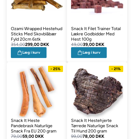
Ozami Wrapped Hestehud
Snack It Filet Trainer Total
Sticks Med Skovblåbær
Lækre Godbidder Med
Fyld 20cm 6stk
Hest 100g
354,00
299,00 DKK
49,00
39,00 DKK
Læg i kurv
Læg i kurv
- 25%
- 21%
Snack It Heste
Snack It Hestehjerte
Pandebrask Naturlige
Tørrede Naturlige Snack
Snack Fra EU 200 gram
Til Hund 200 gram
79,00
59,00 DKK
99,00
78,00 DKK