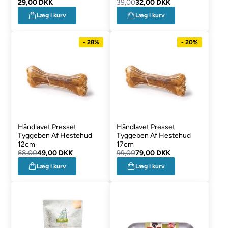
29,00 DKK
39,00
32,00 DKK
Læg i kurv
Læg i kurv
- 28%
- 20%
Håndlavet Presset
Håndlavet Presset
Tyggeben Af Hestehud
Tyggeben Af Hestehud
12cm
17cm
68,00
49,00 DKK
99,00
79,00 DKK
Læg i kurv
Læg i kurv