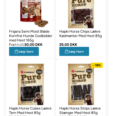
Frigera Semi Moist Bløde
Hapki Horse Chips Lækre
Kornfrie Hunde Godbidder
Kødmønter Med Hest 85g
med Hest 165g
Fra
44,00
30,00 DKK
29,00 DKK
Læg i kurv
Læg i kurv
- 18%
Hapki Horse Cubes Lækre
Hapki Horse Strips Lækre
Tern Med Hest 85g
Stænger Med Hest 85g