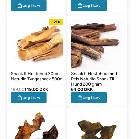
Læg i kurv
Læg i kurv
- 21%
Snack It Hestehud 30cm
Snack It Hestehud med
Naturlig Tyggesnack 500g
Pels Naturlig Snack Til
Hund 200 gram
189,00
149,00 DKK
64,00 DKK
Læg i kurv
Læg i kurv