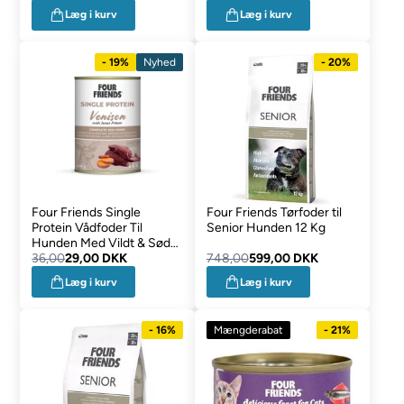
Læg i kurv
Læg i kurv
- 19%
Nyhed
- 20%
Four Friends Single
Four Friends Tørfoder til
Protein Vådfoder Til
Senior Hunden 12 Kg
Hunden Med Vildt & Sød
Kartoffel 400g
36,00
29,00 DKK
748,00
599,00 DKK
Læg i kurv
Læg i kurv
- 16%
Mængderabat
- 21%