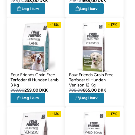
285,00
238,00 DKK
798,00
665,00 DKK
Læg i kurv
Læg i kurv
- 16%
- 17%
Four Friends Grain Free
Four Friends Grain Free
Tørfoder til Hunden Lamb
Tørfoder til Hunden
3 Kg
Venison 12 Kg
309,00
259,00 DKK
798,00
665,00 DKK
Læg i kurv
Læg i kurv
- 16%
- 17%