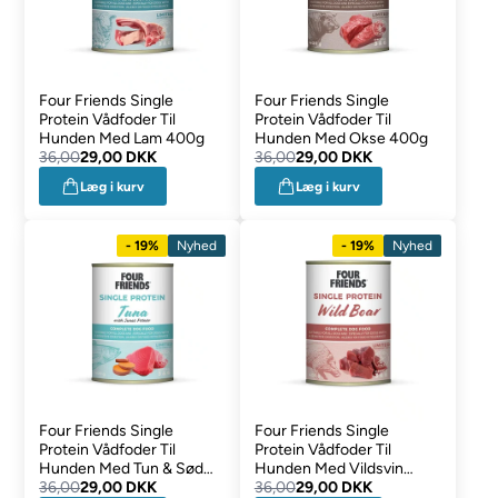
Four Friends Single
Four Friends Single
Protein Vådfoder Til
Protein Vådfoder Til
Hunden Med Lam 400g
Hunden Med Okse 400g
36,00
29,00 DKK
36,00
29,00 DKK
Læg i kurv
Læg i kurv
- 19%
Nyhed
- 19%
Nyhed
Four Friends Single
Four Friends Single
Protein Vådfoder Til
Protein Vådfoder Til
Hunden Med Tun & Sød
Hunden Med Vildsvin
Kartoffel 400g
36,00
29,00 DKK
400g
36,00
29,00 DKK