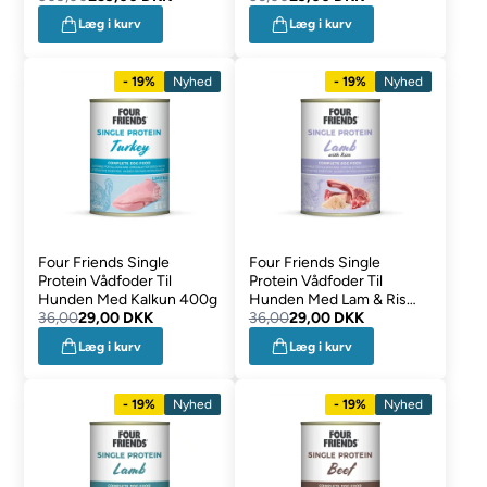
Læg i kurv
Læg i kurv
- 19%
Nyhed
- 19%
Nyhed
Four Friends Single
Four Friends Single
Protein Vådfoder Til
Protein Vådfoder Til
Hunden Med Kalkun 400g
Hunden Med Lam & Ris
36,00
29,00 DKK
400g
36,00
29,00 DKK
Læg i kurv
Læg i kurv
- 19%
Nyhed
- 19%
Nyhed