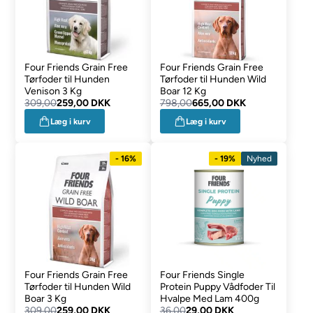
Four Friends Grain Free
Four Friends Grain Free
Tørfoder til Hunden
Tørfoder til Hunden Wild
Venison 3 Kg
Boar 12 Kg
309,00
259,00 DKK
798,00
665,00 DKK
Læg i kurv
Læg i kurv
- 16%
- 19%
Nyhed
Four Friends Grain Free
Four Friends Single
Tørfoder til Hunden Wild
Protein Puppy Vådfoder Til
Boar 3 Kg
Hvalpe Med Lam 400g
309,00
259,00 DKK
36,00
29,00 DKK