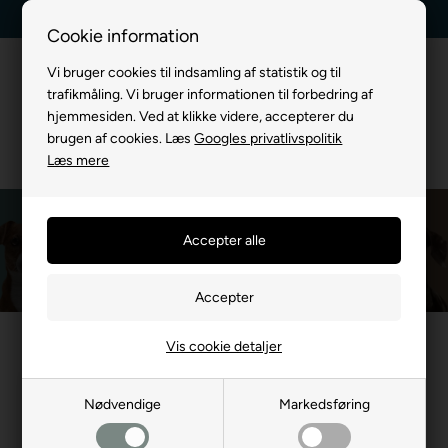
Kundeservice +45 7174 3600
Billig fragt, kun 39 kr.
Cookie information
Vi bruger cookies til indsamling af statistik og til
trafikmåling. Vi bruger informationen til forbedring af
hjemmesiden. Ved at klikke videre, accepterer du
brugen af cookies. Læs
Googles privatlivspolitik
Læs mere
Four Friends
Du er her:
MÆRKEVARE
/
Four Friends
Vis cookie detaljer
Nødvendige
Markedsføring