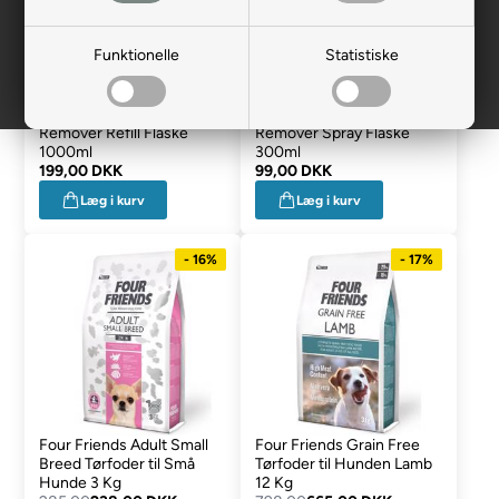
Funktionelle
Statistiske
Four Friends 3-in-1
Four Friends 3-in-1
Remover Refill Flaske
Remover Spray Flaske
1000ml
300ml
199,00 DKK
99,00 DKK
Læg i kurv
Læg i kurv
- 16%
- 17%
Four Friends Adult Small
Four Friends Grain Free
Breed Tørfoder til Små
Tørfoder til Hunden Lamb
Hunde 3 Kg
12 Kg