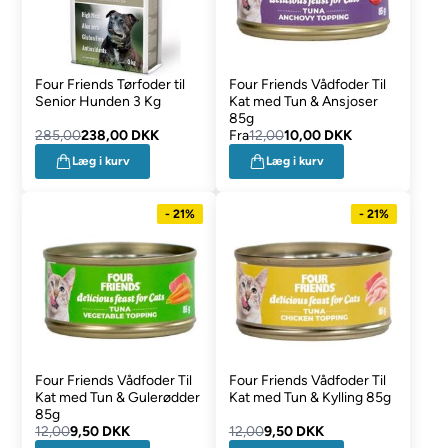
Four Friends Tørfoder til
Four Friends Vådfoder Til
Senior Hunden 3 Kg
Kat med Tun & Ansjoser
85g
285,00
238,00 DKK
Fra
12,00
10,00 DKK
Læg i kurv
Læg i kurv
- 21%
- 21%
Four Friends Vådfoder Til
Four Friends Vådfoder Til
Kat med Tun & Gulerødder
Kat med Tun & Kylling 85g
85g
12,00
9,50 DKK
12,00
9,50 DKK