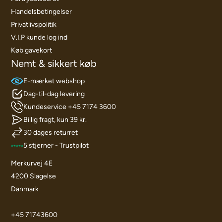
Handelsbetingelser
Privatlivspolitik
V.I.P kunde log ind
Køb gavekort
Nemt & sikkert køb
E-mærket webshop
Dag-til-dag levering
Kundeservice +45 7174 3600
Billig fragt, kun 39 kr.
30 dages returret
5 stjerner - Trustpilot
Merkurvej 4E
4200 Slagelse
Danmark
+45 71743600