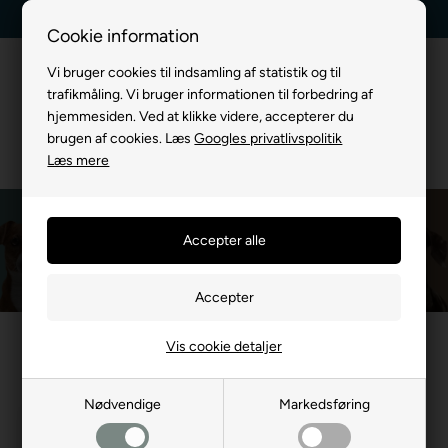
Kundeservice +45 7174 3600
Billig fragt, kun 39 kr.
Cookie information
Vi bruger cookies til indsamling af statistik og til
trafikmåling. Vi bruger informationen til forbedring af
hjemmesiden. Ved at klikke videre, accepterer du
brugen af cookies. Læs
Googles privatlivspolitik
Læs mere
Red Dingo
Du er her:
MÆRKEVARE
/
Red Dingo
Du er her:
MÆRKEVARE
/
Red Dingo
Vis cookie detaljer
Nødvendige
Markedsføring