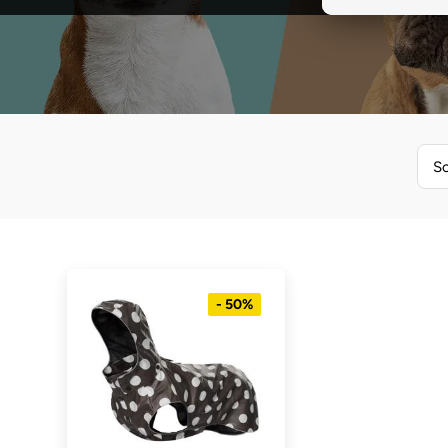
So
- 50%