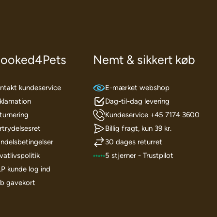
ooked4Pets
Nemt & sikkert køb
ntakt kundeservice
E-mærket webshop
klamation
Dag-til-dag levering
turnering
Kundeservice +45 7174 3600
rtrydelsesret
Billig fragt, kun 39 kr.
ndelsbetingelser
30 dages returret
vatlivspolitik
5 stjerner - Trustpilot
I.P kunde log ind
b gavekort