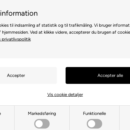
Kundeservice +45 7174 3600
Billig fragt, kun 39 kr.
information
kies til indsamling af statistik og til trafikmåling. Vi bruger informat
f hjemmesiden. Ved at klikke videre, accepterer du brugen af cookie
privatlivspolitik
TE
TIL HØNS
ANDRE DYR
TIL FUGL
TIL HEST
Vis cookie detaljer
Rukka Pets
e
Markedsføring
Funktionelle
Du er her:
MÆRKEVARE
/
Rukka Pets