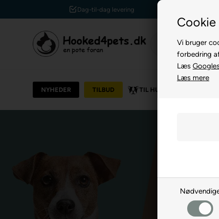
Dag-til-dag levering
Cookie 
Vi bruger coo
forbedring a
Læs
Googles 
Læs mere
NYHEDER
TILBUD
TIL HUND
TIL KAT
Nødvendig