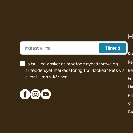
H
Ko
Re
Ja tak, jeg ønsker at modtage nyhedsbreve og
skræddersyet markedsføring fra Hooked4Pets via
Re
e-mail.
Læs vilkår her
Fo
Ha
Pri
V.
Kø