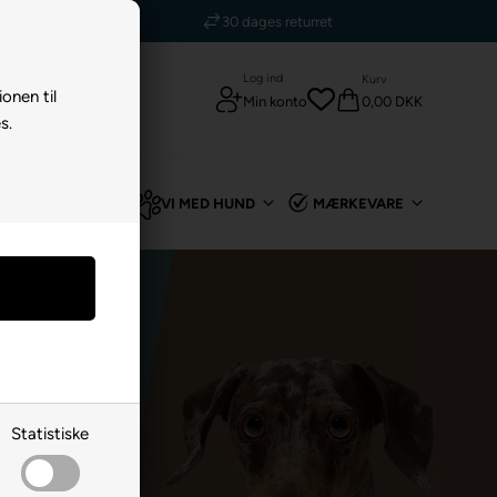
30 dages returret
Log ind
Kurv
ionen til
0,00 DKK
Min konto
s.
TIL KANIN
VI MED HUND
MÆRKEVARE
Statistiske