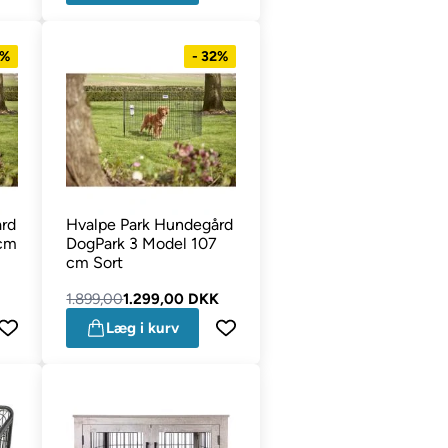
7%
- 32%
rd
Hvalpe Park Hundegård
 cm
DogPark 3 Model 107
cm Sort
1.899,00
1.299,00 DKK
Læg i kurv