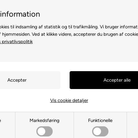
Billig fragt, kun 39 kr.
30 dages returret
information
kies til indsamling af statistik og til trafikmåling. Vi bruger informat
f hjemmesiden. Ved at klikke videre, accepterer du brugen af cookie
privatlivspolitik
TE
TIL HØNS
ANDRE DYR
TIL FUGL
TIL HEST
Vis cookie detaljer
Kravlegård hund
e
Markedsføring
Funktionelle
Du er her:
TIL HUND
/
Hundebure
/
Kravlegård hund