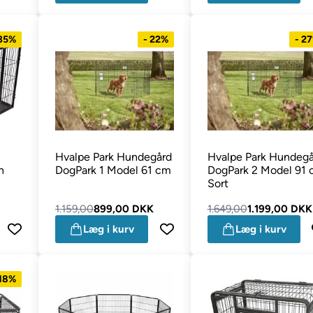
 35%
- 22%
- 2
Hvalpe Park Hundegård
Hvalpe Park Hundegå
n
DogPark 1 Model 61 cm
DogPark 2 Model 91
Sort
1.159,00
899,00 DKK
1.649,00
1.199,00 DKK
Læg i kurv
Læg i kurv
 18%