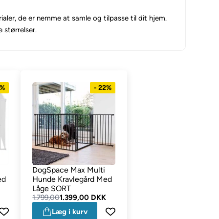
ialer, de er nemme at samle og tilpasse til dit hjem.
 størrelser.
2%
- 22%
DogSpace Max Multi
ed
Hunde Kravlegård Med
Låge SORT
1.799,00
1.399,00 DKK
Læg i kurv