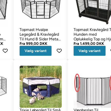
Topmast Hvalpe
Topmast Kravlegård T
p
Legegård & Kravlegård
Hunden med
cm
Til Hund 8 Sider Metal
Oplukkelig Top og Hj
KK
Sort
Fra
999,00 DKK
Fra
1.499,00 DKK
Vælg variant
Vælg variant
Trixie Løbegård Til Små
Vægbeslag Til