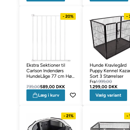
- 20%
-
Ekstra Sektioner til
Hunde Kravlegård
Carlson Indendørs
Puppy Kennel Kaza
HundeLåge 77 cm Høj
Sort 3 Størrelser
2stk
Fra
1.999,00
739,00
589,00 DKK
1.299,00 DKK
Læg i kurv
Vælg variant
- 21%
-