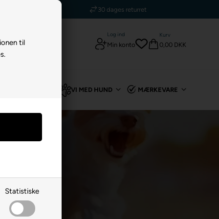
5 stjerner - Trustpilot
Log ind
Kurv
ionen til
0,00 DKK
Min konto
s.
TIL KANIN
VI MED HUND
MÆRKEVARE
Statistiske