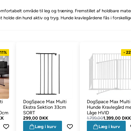
omfortabelt område til leg og træning. Fremstillet af holdbare mater
 at holde din hund aktiv og tryg. Hunde kravlegårdene fås i forskellige
 11%
- 2
ti
DogSpace Max Multi
DogSpace Max Multi
Ekstra Sektion 33cm
Hunde Kravlegård m
50cm
SORT
Låge HVID
KK
299,00 DKK
1.799,00
1.399,00 DKK
Læg i kurv
Læg i kurv