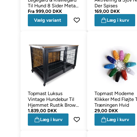
Til Hund 8 Sider Metal
Der Spises
Sort
Fra
999,00 DKK
169,00 DKK
Vælg variant
Læg i kurv
Topmast Luksus
Topmast Moderne
Vintage Hundebur Til
Klikker Med Fløjte T
Hjemmet Rustik Brown
Træningen Hvid
& Black
1.839,00 DKK
29,00 DKK
Læg i kurv
Læg i kurv