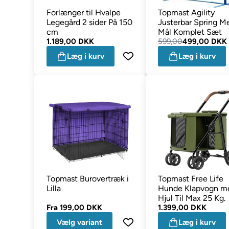
Forlænger til Hvalpe
Topmast Agility
Legegård 2 sider På 150
Justerbar Spring M
cm
Mål Komplet Sæt
1.189,00 DKK
599,00
499,00 DKK
Læg i kurv
Læg i kurv
Topmast Burovertræk i
Topmast Free Life
Lilla
Hunde Klapvogn m
Hjul Til Max 25 Kg.
Fra
199,00 DKK
1.399,00 DKK
Vælg variant
Læg i kurv