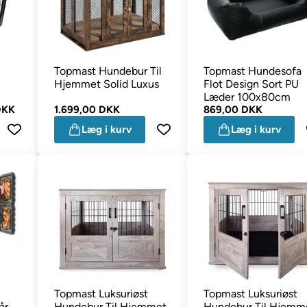
Topmast Hundebur Til
Topmast Hundesofa
Hjemmet Solid Luxus
Flot Design Sort PU
Læder 100x80cm
DKK
1.699,00 DKK
869,00 DKK
Læg i kurv
Læg i kurv
Topmast Luksuriøst
Topmast Luksuriøst
år
Hundebur Til Hjemmet
Hundebur Til Hjemm