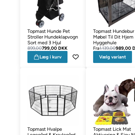
Topmast Hunde Pet
Topmast Hundebur
Stroller Hundeklapvogn
Møbel Til Dit Hjem
Sort med 3 Hjul
Hyggehule
899,00
799,00 DKK
Fra
1.139,00
989,00 
Læg i kurv
Vælg variant
Topmast Hvalpe
Topmast Lick Mat
Legegård & Kravlegård
Aktivering & Sjov N