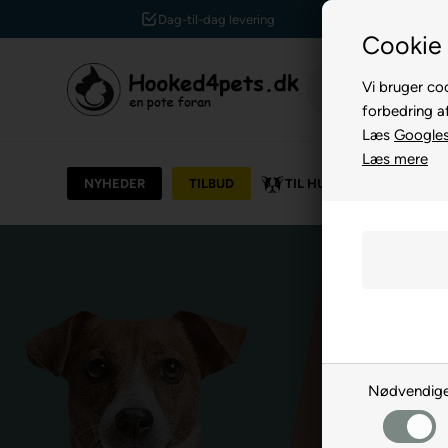
Kundeservice +45 7174 3600
Cookie 
Vi bruger coo
forbedring a
Læs
Googles 
Læs mere
NYHEDER
TILBUD
TIL HUND
TIL KAT
Nødvendig