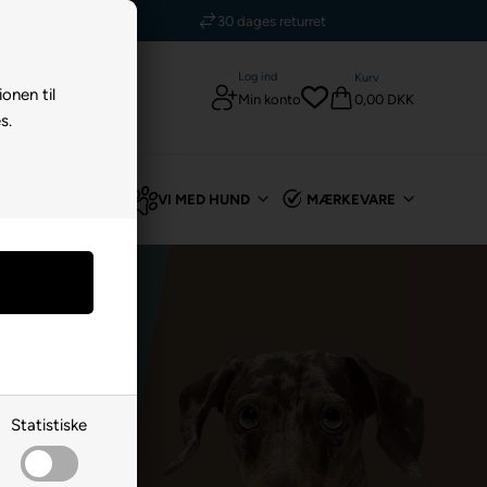
5 stjerner - Trustpilot
Log ind
Kurv
ionen til
0,00 DKK
Min konto
s.
TIL KANIN
VI MED HUND
MÆRKEVARE
Statistiske