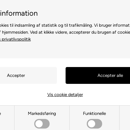
Billig fragt, kun 39 kr.
30 dages returret
information
kies til indsamling af statistik og til trafikmåling. Vi bruger informat
f hjemmesiden. Ved at klikke videre, accepterer du brugen af cookie
privatlivspolitik
TE
TIL HØNS
ANDRE DYR
TIL FUGL
TIL HEST
Vis cookie detaljer
Topmast
e
Markedsføring
Funktionelle
Du er her:
MÆRKEVARE
/
Topmast