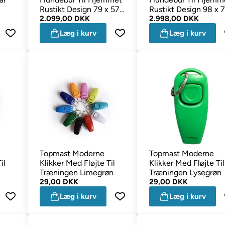
Rustikt Design 79 x 57
Rustikt Design 98 x 7
x 62 cm
2.099,00 DKK
x 79 cm
2.998,00 DKK
Læg i kurv
Læg i kurv
Topmast Moderne
Topmast Moderne
il
Klikker Med Fløjte Til
Klikker Med Fløjte Til
Træningen Limegrøn
Træningen Lysegrøn
29,00 DKK
29,00 DKK
Læg i kurv
Læg i kurv