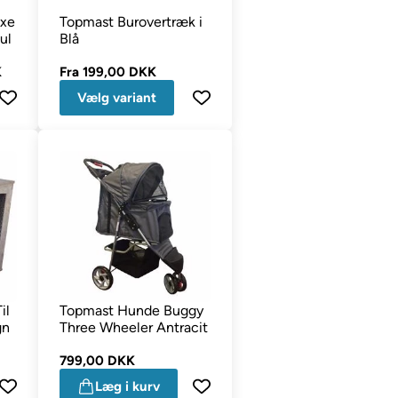
uxe
Topmast Burovertræk i
ul
Blå
K
Fra
199,00 DKK
Vælg variant
il
Topmast Hunde Buggy
gn
Three Wheeler Antracit
799,00 DKK
Læg i kurv