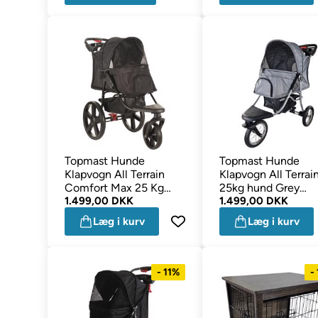
Topmast Hunde
Topmast Hunde
Klapvogn All Terrain
Klapvogn All Terrain
Comfort Max 25 Kg
25kg hund Grey
SORT
1.499,00 DKK
Antracit Gummihju
1.499,00 DKK
Læg i kurv
Læg i kurv
- 11%
-