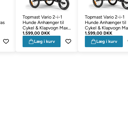
Topmast Vario 2-i-1
Topmast Vario 2-i-1
as
Hunde Anhænger til
Hunde Anhænger til
Cykel & Klapvogn Max
Cykel & Klapvogn Ma
30 Kg BLÅ
1.599,00 DKK
30 Kg. GRØN
1.599,00 DKK
Læg i kurv
Læg i kurv