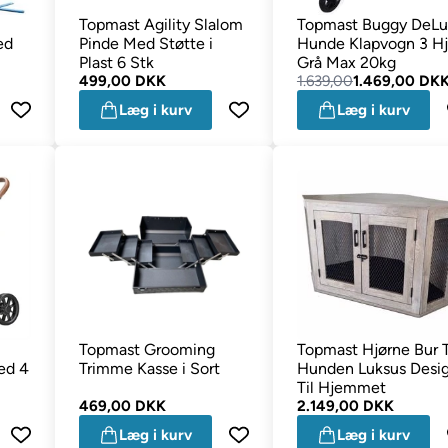
Topmast Agility Slalom
Topmast Buggy DeL
ed
Pinde Med Støtte i
Hunde Klapvogn 3 Hj
Plast 6 Stk
Grå Max 20kg
499,00 DKK
1.639,00
1.469,00 DK
Læg i kurv
Læg i kurv
Topmast Grooming
Topmast Hjørne Bur T
ed 4
Trimme Kasse i Sort
Hunden Luksus Desi
Til Hjemmet
469,00 DKK
2.149,00 DKK
Læg i kurv
Læg i kurv