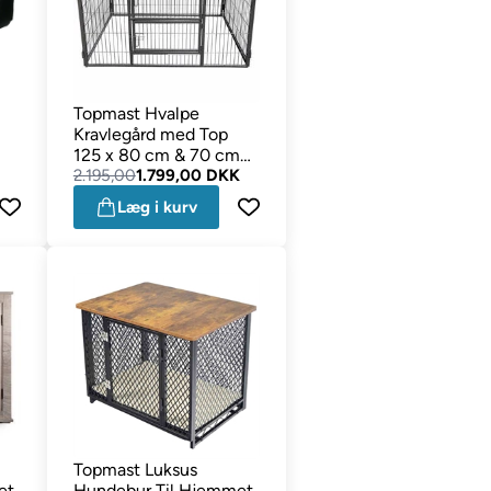
Topmast Hvalpe
Kravlegård med Top
125 x 80 cm & 70 cm
Høj
2.195,00
1.799,00 DKK
Læg i kurv
Topmast Luksus
et
Hundebur Til Hjemmet