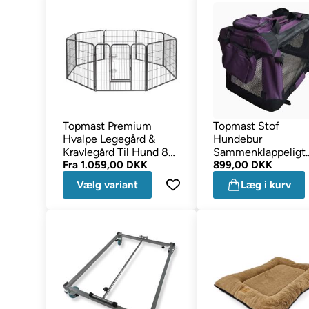
Topmast Premium
Topmast Stof
Hvalpe Legegård &
Hundebur
Kravlegård Til Hund 8
Sammenklappeligt
Sider Antracit
Fra
1.059,00 DKK
Design Astrid Smu
899,00 DKK
Lilla 102cm
Vælg variant
Læg i kurv