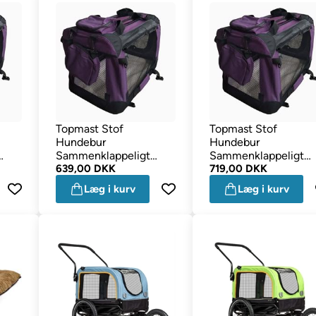
Topmast Stof
Topmast Stof
Hundebur
Hundebur
Sammenklappeligt
Sammenklappeligt
k
Design Astrid Smuk
639,00 DKK
Design Astrid Smuk
719,00 DKK
Lilla 70cm
Lilla 81cm
Læg i kurv
Læg i kurv