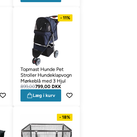
- 11%
Topmast Hunde Pet
Stroller Hundeklapvogn
Mørkeblå med 3 Hjul
899,00
799,00 DKK
Læg i kurv
- 18%