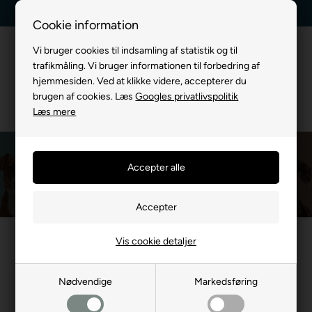
Dag-til-dag levering
Kundeservice +45 7174 3600
Cookie information
Vi bruger cookies til indsamling af statistik og til
trafikmåling. Vi bruger informationen til forbedring af
hjemmesiden. Ved at klikke videre, accepterer du
brugen af cookies. Læs
Googles privatlivspolitik
Læs mere
Nathalie Horse Care
Du er her:
MÆRKEVARE
/
Nathalie Horse Care
Vis cookie detaljer
Nødvendige
Markedsføring