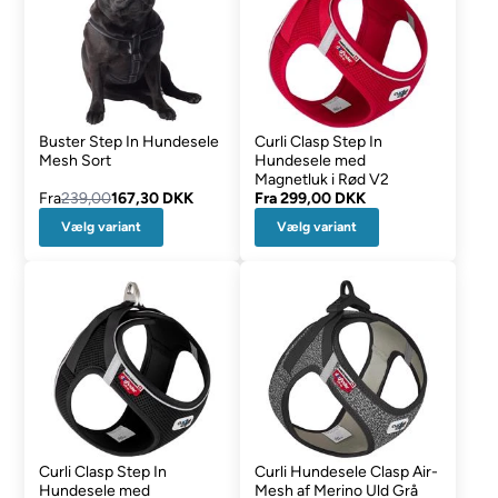
Buster Step In Hundesele
Curli Clasp Step In
Mesh Sort
Hundesele med
Magnetluk i Rød V2
Fra
239,00
167,30 DKK
Fra
299,00 DKK
Vælg variant
Vælg variant
Curli Clasp Step In
Curli Hundesele Clasp Air-
Hundesele med
Mesh af Merino Uld Grå