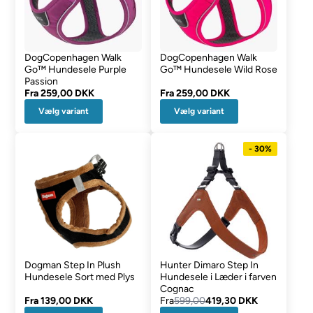
DogCopenhagen Walk
DogCopenhagen Walk
Go™ Hundesele Purple
Go™ Hundesele Wild Rose
Passion
Fra
259,00 DKK
Fra
259,00 DKK
Vælg variant
Vælg variant
- 30%
Dogman Step In Plush
Hunter Dimaro Step In
Hundesele Sort med Plys
Hundesele i Læder i farven
Cognac
Fra
139,00 DKK
Fra
599,00
419,30 DKK