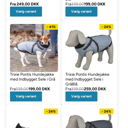
Fra
249,00 DKK
Fra
339,00
199,00 DKK
Vælg variant
Vælg variant
- 41%
- 24%
Trixie Pontis Hundejakke
Trixie Pontis Hundejakke
med Indbygget Sele i Grå
med Indbygget Sele i
GråBlå
Fra
339,00
199,00 DKK
Fra
339,00
259,00 DKK
Vælg variant
Vælg variant
- 24%
- 24%