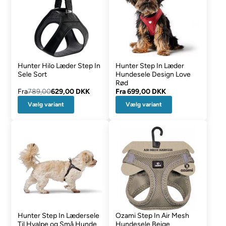
Hunter Hilo Læder Step In
Hunter Step In Læder
Sele Sort
Hundesele Design Love
Rød
Fra
789,00
629,00 DKK
Fra
699,00 DKK
Vælg variant
Vælg variant
Hunter Step In Lædersele
Ozami Step In Air Mesh
Til Hvalpe og Små Hunde
Hundesele Beige