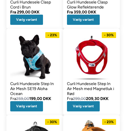
Curli Hundesele Clasp
Curli Hundesele Clasp
Cord i Brun
Glow Reflekterende
Fra
299,00 DKK
Fra
359,00 DKK
Vælg variant
Vælg variant
- 23%
- 30%
Curli Hundesele Step In
Curli Hundesele Step In
Air Mesh SE19 Aloha
Air Mesh med Magnetluk i
Ocean
Rød
Fra
259,00
199,00 DKK
Fra
299,00
209,30 DKK
Vælg variant
Vælg variant
- 30%
- 23%