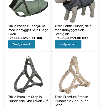
Trixie Pontis Hundejakke
Trixie Pontis Hundejakke
med Indbygget Sele i Sage
med Indbygget Sele i
Grøn
Særlig Blå
Fra
339,00
259,00 DKK
Fra
339,00
259,00 DKK
Vælg variant
Vælg variant
Trixie Premium Step In
Trixie Premium Step In
Hundesele One Touch Grå
Hundesele One Touch
Sand