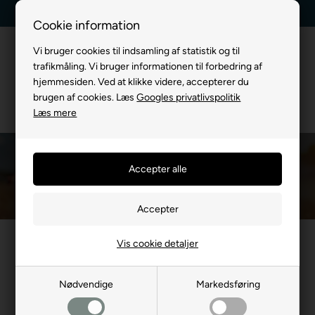
Kundeservice +45 7174 3600
Billig fragt, kun 39 kr.
Cookie information
Vi bruger cookies til indsamling af statistik og til
trafikmåling. Vi bruger informationen til forbedring af
hjemmesiden. Ved at klikke videre, accepterer du
brugen af cookies. Læs
Googles privatlivspolitik
Læs mere
Step-in seler
Du er her:
TIL HUND
/
Hundeseler
/
Step-in seler
Vis cookie detaljer
Mest populære i Step-in
seler
Nødvendige
Markedsføring