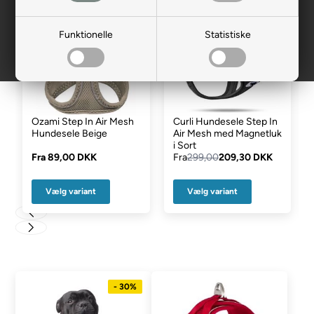
- 30%
Funktionelle
Statistiske
Ozami Step In Air Mesh
Curli Hundesele Step In
Hundesele Beige
Air Mesh med Magnetluk
i Sort
Fra
89,00 DKK
Fra
299,00
209,30 DKK
Vælg variant
Vælg variant
- 30%