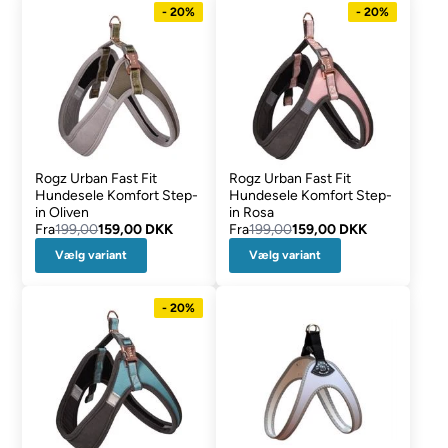
- 20%
- 20%
Rogz Urban Fast Fit
Rogz Urban Fast Fit
Hundesele Komfort Step-
Hundesele Komfort Step-
in Oliven
in Rosa
Fra
199,00
159,00 DKK
Fra
199,00
159,00 DKK
Vælg variant
Vælg variant
- 20%