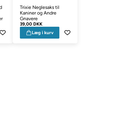
d
Trixie Neglesaks til
Kaniner og Andre
er
Gnavere
39,00 DKK
Læg i kurv