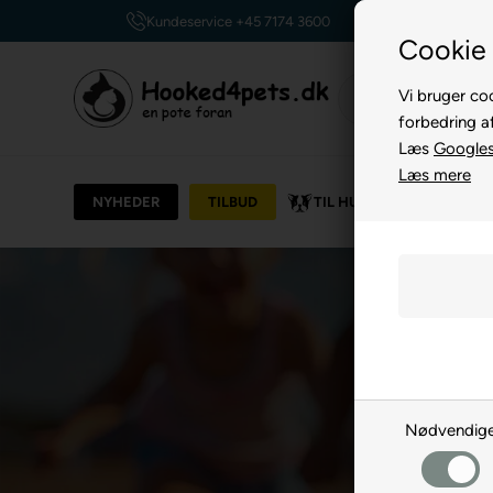
Kundeservice +45 7174 3600
Cookie 
Vi bruger coo
forbedring a
Læs
Googles 
Læs mere
NYHEDER
TILBUD
TIL HUND
TIL KAT
Nødvendig