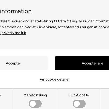
Billig fragt, kun 39 kr.
30 dages returret
information
kies til indsamling af statistik og til trafikmåling. Vi bruger informat
f hjemmesiden. Ved at klikke videre, accepterer du brugen af cookie
privatlivspolitik
TE
TIL HØNS
ANDRE DYR
TIL FUGL
TIL HEST
Vis cookie detaljer
Sakse
e
Markedsføring
Funktionelle
Du er her:
TIL HUND
/
Pleje
/
Børste & Trimme
/
Sakse