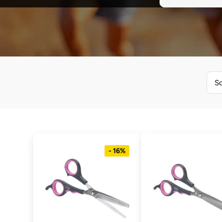
So
- 16%