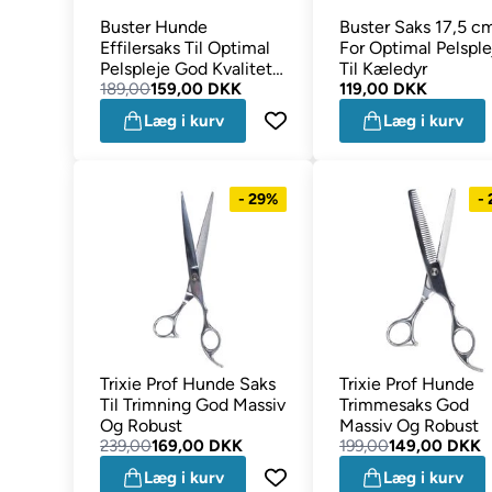
Buster Hunde
Buster Saks 17,5 c
Effilersaks Til Optimal
For Optimal Pelsple
Pelspleje God Kvalitet
Til Kæledyr
17cm
189,00
159,00 DKK
119,00 DKK
Læg i kurv
Læg i kurv
- 29%
-
Trixie Prof Hunde Saks
Trixie Prof Hunde
Til Trimning God Massiv
Trimmesaks God
Og Robust
Massiv Og Robust
239,00
169,00 DKK
199,00
149,00 DKK
Læg i kurv
Læg i kurv