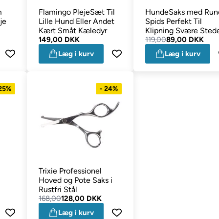
m
Flamingo PlejeSæt Til
HundeSaks med Run
je
Lille Hund Eller Andet
Spids Perfekt Til
Kært Småt Kæledyr
Klipning Svære Sted
149,00 DKK
119,00
89,00 DKK
Læg i kurv
Læg i kurv
 25%
- 24%
Trixie Professionel
Hoved og Pote Saks i
Rustfri Stål
168,00
128,00 DKK
Læg i kurv