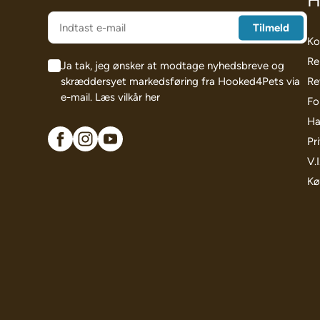
H
Ko
Re
Ja tak, jeg ønsker at modtage nyhedsbreve og
skræddersyet markedsføring fra Hooked4Pets via
Re
e-mail.
Læs vilkår her
Fo
Ha
Pri
V.
Kø