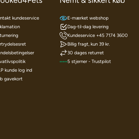
ooked4Pets
Nemt & sikkert køb
ntakt kundeservice
E-mærket webshop
klamation
Dag-til-dag levering
turnering
Kundeservice +45 7174 3600
rtrydelsesret
Billig fragt, kun 39 kr.
ndelsbetingelser
30 dages returret
vatlivspolitik
5 stjerner - Trustpilot
I.P kunde log ind
b gavekort