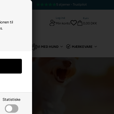
5 stjerner - Trustpilot
Log ind
Kurv
ionen til
0,00 DKK
Min konto
s.
TIL KANIN
VI MED HUND
MÆRKEVARE
Statistiske