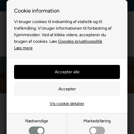
Kundeservice +45 7174 3600
Billig fragt, kun 39 kr.
Cookie information
Vi bruger cookies til indsamling af statistik og til
trafikmåling. Vi bruger informationen til forbedring af
hjemmesiden. Ved at klikke videre, accepterer du
brugen af cookies. Læs
Googles privatlivspolitik
Læs mere
Halsbånd med Lys
Du er her:
TIL HUND
/
Halsbånd
/
Halsbånd med Lys
Vis cookie detaljer
- 19%
- 17%
Nødvendige
Markedsføring