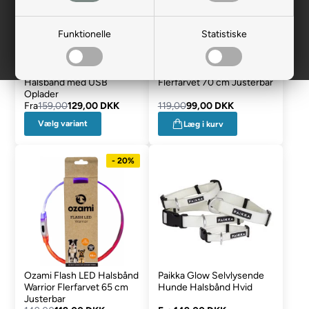
Funktionelle
Statistiske
Duvo+ Flash LED Hunde
Ozami Flash LED Halsbånd
Halsbånd med USB
Flerfarvet 70 cm Justerbar
Oplader
Fra
159,00
129,00 DKK
119,00
99,00 DKK
Vælg variant
Læg i kurv
- 20%
Ozami Flash LED Halsbånd
Paikka Glow Selvlysende
Warrior Flerfarvet 65 cm
Hunde Halsbånd Hvid
Justerbar