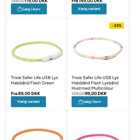
149,00
119,00 DKK
Fra
149,00 DKK
Vælg variant
Læg i kurv
- 23%
Trixie Safer Life USB Lys
Trixie Safer Life USB Lys
Halsbånd Flash Green
Halsbånd Flash Lysbånd
Hvid med Multicolour
Fra
89,00 DKK
129,00
99,00 DKK
Vælg variant
Læg i kurv