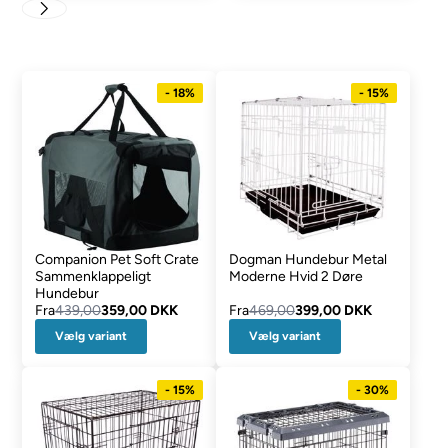
- 18%
- 15%
Companion Pet Soft Crate
Dogman Hundebur Metal
Sammenklappeligt
Moderne Hvid 2 Døre
Hundebur
Fra
439,00
359,00 DKK
Fra
469,00
399,00 DKK
Vælg variant
Vælg variant
- 15%
- 30%