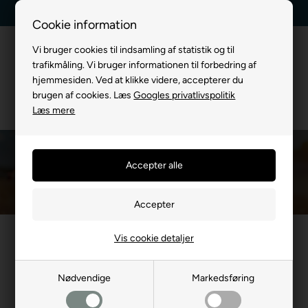
Kundeservice +45 7174 3600
Billig fragt, kun 39 kr.
Cookie information
Vi bruger cookies til indsamling af statistik og til
trafikmåling. Vi bruger informationen til forbedring af
hjemmesiden. Ved at klikke videre, accepterer du
brugen af cookies. Læs
Googles privatlivspolitik
Læs mere
Hundebur til bil stor hund
Du er her:
TIL HUND
/
Hundebure
/
Hundebur til bil
/
Hundebur til bil stor hun
Et hundebur til bilen til store hunde, som labradorer eller
Vis cookie detaljer
schæfere, er designet til at sikre en komfortabel og sikker
transport for større hunderacer. Disse hundebure tilbyder ekstra
Nødvendige
Markedsføring
rummelighed, så din hund kan bevæge sig under kørslen. Med et
hundebur til bilen giver du din hund de bedste vilkår under