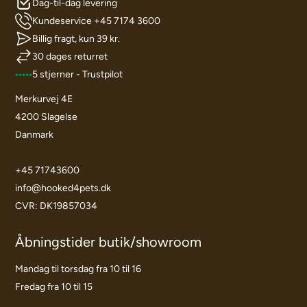
Dag-til-dag levering
Kundeservice +45 7174 3600
Billig fragt, kun 39 kr.
30 dages returret
5 stjerner - Trustpilot
Merkurvej 4E
4200 Slagelse
Danmark
+45 71743600
info@hooked4pets.dk
CVR: DK19857034
Åbningstider butik/showroom
Mandag til torsdag fra 10 til 16
Fredag fra 10 til 15