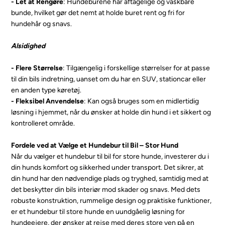
- Let at Rengøre
: Hundeburene har aftagelige og vaskbare
bunde, hvilket gør det nemt at holde buret rent og fri for
hundehår og snavs.
Alsidighed
- Flere Størrelse
: Tilgængelig i forskellige størrelser for at passe
til din bils indretning, uanset om du har en SUV, stationcar eller
en anden type køretøj.
- Fleksibel Anvendelse
: Kan også bruges som en midlertidig
løsning i hjemmet, når du ønsker at holde din hund i et sikkert og
kontrolleret område.
Fordele ved at Vælge et Hundebur til Bil – Stor Hund
Når du vælger et hundebur til bil for store hunde, investerer du i
din hunds komfort og sikkerhed under transport. Det sikrer, at
din hund har den nødvendige plads og tryghed, samtidig med at
det beskytter din bils interiør mod skader og snavs. Med dets
robuste konstruktion, rummelige design og praktiske funktioner,
er et hundebur til store hunde en uundgåelig løsning for
hundeejere, der ønsker at rejse med deres store ven på en