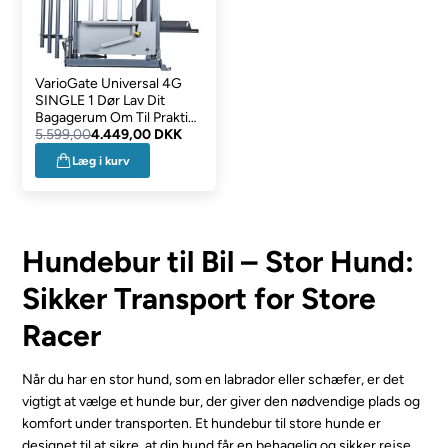
VarioGate Universal 4G
SINGLE 1 Dør Lav Dit
Bagagerum Om Til Praktisk
Hundebur
5.599,00
4.449,00 DKK
Læg i kurv
Hundebur til Bil – Stor Hund:
Sikker Transport for Store
Racer
Når du har en stor hund, som en labrador eller schæfer, er det
vigtigt at vælge et hunde bur, der giver den nødvendige plads og
komfort under transporten. Et hundebur til store hunde er
designet til at sikre, at din hund får en behagelig og sikker rejse,