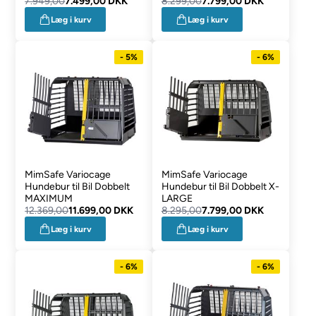
7.949,00
7.499,00 DKK
8.299,00
7.799,00 DKK
Læg i kurv
Læg i kurv
- 5%
- 6%
MimSafe Variocage
MimSafe Variocage
Hundebur til Bil Dobbelt
Hundebur til Bil Dobbelt X-
MAXIMUM
LARGE
12.369,00
11.699,00 DKK
8.295,00
7.799,00 DKK
Læg i kurv
Læg i kurv
- 6%
- 6%