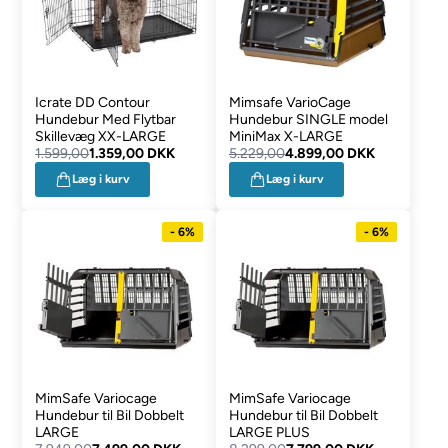
Icrate DD Contour
Mimsafe VarioCage
Hundebur Med Flytbar
Hundebur SINGLE model
Skillevæg XX-LARGE
MiniMax X-LARGE
1.599,00
1.359,00 DKK
5.229,00
4.899,00 DKK
Læg i kurv
Læg i kurv
- 6%
- 6%
MimSafe Variocage
MimSafe Variocage
Hundebur til Bil Dobbelt
Hundebur til Bil Dobbelt
LARGE
LARGE PLUS