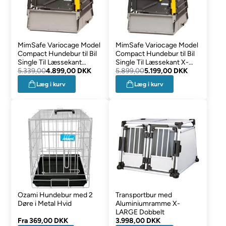
MimSafe Variocage Model
MimSafe Variocage Model
Compact Hundebur til Bil
Compact Hundebur til Bil
Single Til Læssekant
Single Til Læssekant X-
LARGE
5.339,00
4.899,00 DKK
LARGE
5.899,00
5.199,00 DKK
Læg i kurv
Læg i kurv
Ozami Hundebur med 2
Transportbur med
Døre i Metal Hvid
Aluminiumramme X-
LARGE Dobbelt
Fra
369,00 DKK
3.998,00 DKK