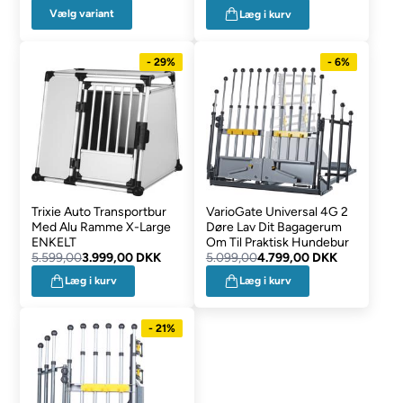
Vælg variant
Læg i kurv
- 29%
- 6%
Trixie Auto Transportbur
VarioGate Universal 4G 2
Med Alu Ramme X-Large
Døre Lav Dit Bagagerum
ENKELT
Om Til Praktisk Hundebur
5.599,00
3.999,00 DKK
5.099,00
4.799,00 DKK
Læg i kurv
Læg i kurv
- 21%