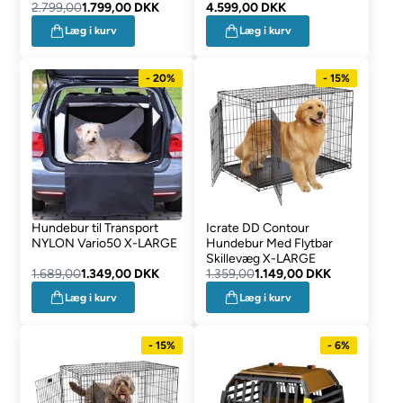
2.799,00
1.799,00 DKK
4.599,00 DKK
Læg i kurv
Læg i kurv
- 20%
- 15%
Hundebur til Transport
Icrate DD Contour
NYLON Vario50 X-LARGE
Hundebur Med Flytbar
Skillevæg X-LARGE
1.689,00
1.349,00 DKK
1.359,00
1.149,00 DKK
Læg i kurv
Læg i kurv
- 15%
- 6%