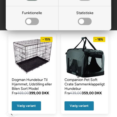
kørslen.
Mest populære i Hundebur til
Funktionelle
Statistiske
bil stor hund
- 15%
- 18%
Dogman Hundebur Til
Companion Pet Soft
Hjemmet, Udstilling eller
Crate Sammenklappeligt
Bilen Sort Model
Hundebur
Fra
469,00
399,00 DKK
Fra
439,00
359,00 DKK
Vælg variant
Vælg variant