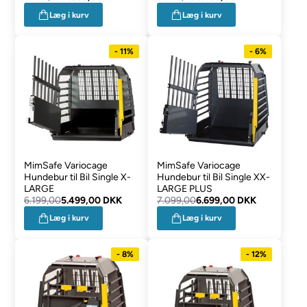
Læg i kurv
Læg i kurv
- 11%
- 6%
MimSafe Variocage
MimSafe Variocage
Hundebur til Bil Single X-
Hundebur til Bil Single XX-
LARGE
LARGE PLUS
6.199,00
5.499,00 DKK
7.099,00
6.699,00 DKK
Læg i kurv
Læg i kurv
- 8%
- 12%