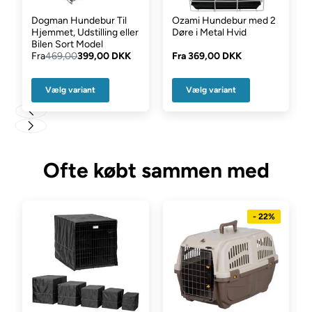
Hooked4pets.dk
Dogman Hundebur Til
Ozami Hundebur med 2
Obs! Dette produkt er der 1-4 hverdages leveringstid på.
Hjemmet, Udstilling eller
Døre i Metal Hvid
Bilen Sort Model
Fra
469,00
399,00 DKK
Fra
369,00 DKK
Vælg variant
Vælg variant
Ofte købt sammen med
- 22%