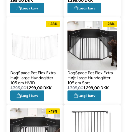
299,00 DKK
SORT
1.299,00 DKK
Læg i kurv
Læg i kurv
- 28%
- 28%
DogSpace Pet Flex Extra
DogSpace Pet Flex Extra
Højt Large Hundegitter
Højt Large Hundegitter
105 cm HVID
105 cm Sort
1.795,00
1.299,00 DKK
1.795,00
1.299,00 DKK
Læg i kurv
Læg i kurv
- 19%