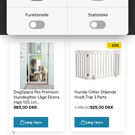
Mest populære i Hundegitter
Funktionelle
Statistiske
indendørs
- 23%
DogSpace Pet Premium
Hunde Gitter Stående
Hundegitter Låge Ekstra
Hvidt Træ 3 Parts
Højt 105 cm
Presmonteret Hvid
989,00 DKK
1.199,00
929,00 DKK
Læg i kurv
Læg i kurv