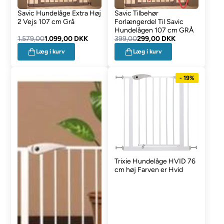
Savic Hundelåge Extra Høj
Savic Tilbehør
2 Vejs 107 cm Grå
Forlængerdel Til Savic
Hundelågen 107 cm GRÅ
1.579,00
1.099,00 DKK
399,00
299,00 DKK
Læg i kurv
Læg i kurv
- 19%
Trixie Hundelåge HVID 76
cm høj Farven er Hvid