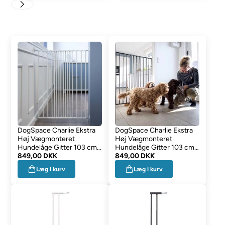
DogSpace Charlie Ekstra
DogSpace Charlie Ekstra
Høj Vægmonteret
Høj Vægmonteret
Hundelåge Gitter 103 cm
Hundelåge Gitter 103 cm
HVID
849,00 DKK
SORT
849,00 DKK
Læg i kurv
Læg i kurv