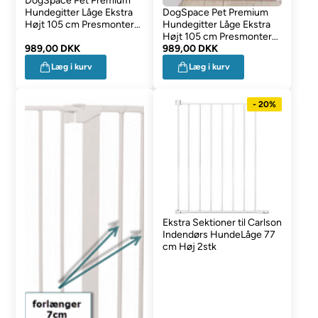
DogSpace Pet Premium
DogSpace Pet Premium
Hundegitter Låge Ekstra
Hundegitter Låge Ekstra
Højt 105 cm Presmonteret
Højt 105 cm Presmonteret
Hvid
989,00 DKK
Sort
989,00 DKK
Læg i kurv
Læg i kurv
- 20%
Ekstra Sektioner til Carlson
Indendørs HundeLåge 77
cm Høj 2stk