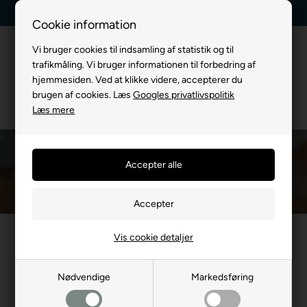
Billig fragt, kun 39 kr.
30 dages returret
Cookie information
Vi bruger cookies til indsamling af statistik og til
trafikmåling. Vi bruger informationen til forbedring af
hjemmesiden. Ved at klikke videre, accepterer du
brugen af cookies. Læs
Googles privatlivspolitik
Læs mere
Hundegitter indendørs
Du er her:
TIL HUND
/
Hundebure
/
Hundegitter
/
Hundegitter indendørs
Et praktisk og stilfuldt hundegitter til indendørs brug. Ideelt til at
Vis cookie detaljer
afskærme områder i hjemmet og holde din hund sikker. Vores
hundegitter indendørs er nemme at installere, justerbare og
Nødvendige
Markedsføring
fremstillet i robust materiale, der passer til alle typer rum. Perfekt
til at skabe et trygt miljø for både hund og ejer.