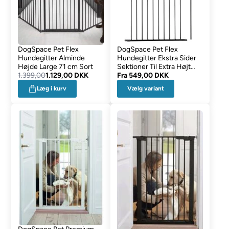
DogSpace Pet Flex
DogSpace Pet Flex
Hundegitter Alminde
Hundegitter Ekstra Sider
Højde Large 71 cm Sort
Sektioner Til Extra Højt
1.399,00
1.129,00 DKK
105cm
Fra
549,00 DKK
Vælg variant
Læg i kurv