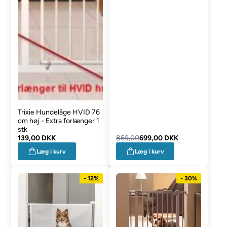
Trixie Hundelåge HVID 76
cm høj - Extra forlænger 1
stk
139,00 DKK
859,00
699,00 DKK
Læg i kurv
Læg i kurv
- 12%
- 30%