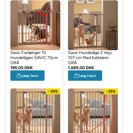
Savic Forlænger Til
Savic Hundelåge 2 Vejs
Hundelågen SAVIC 75cm
107 cm Med Kattelem
GRÅ
GRÅ
199,00 DKK
1.489,00 DKK
Læg i kurv
Læg i kurv
- 30%
- 25%