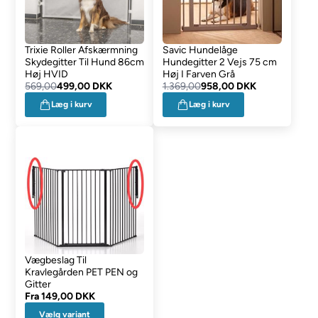
Trixie Roller Afskærmning
Savic Hundelåge
Skydegitter Til Hund 86cm
Hundegitter 2 Vejs 75 cm
Høj HVID
Høj I Farven Grå
569,00
499,00 DKK
1.369,00
958,00 DKK
Læg i kurv
Læg i kurv
Vægbeslag Til
Kravlegården PET PEN og
Gitter
Fra
149,00 DKK
Vælg variant