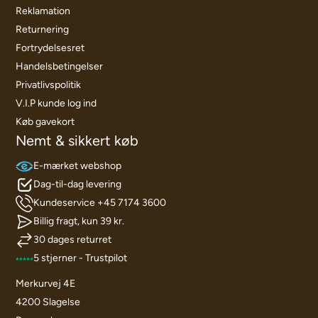
Reklamation
Returnering
Fortrydelsesret
Handelsbetingelser
Privatlivspolitik
V.I.P kunde log ind
Køb gavekort
Nemt & sikkert køb
E-mærket webshop
Dag-til-dag levering
Kundeservice +45 7174 3600
Billig fragt, kun 39 kr.
30 dages returret
5 stjerner - Trustpilot
Merkurvej 4E
4200 Slagelse