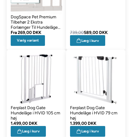
DogSpace Pet Premium
Tilbehør 2 Ekstra
Forlænger Til Hundelågen
105 cm
Fra
269,00 DKK
739,00
589,00 DKK
Vælg variant
Læg i kurv
Ferplast Dog Gate
Ferplast Dog Gate
Hundelåge i HVID 105 cm
Hundelåge i HVID 79 cm
høj
høj
1.499,00 DKK
1.399,00 DKK
Læg i kurv
Læg i kurv