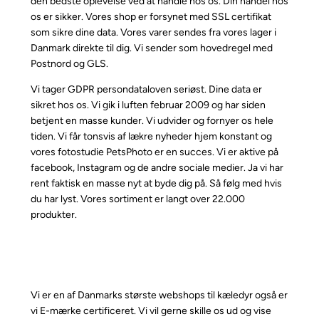
den bedste oplevelse ved at handle hos os. Din handel hos
os er sikker. Vores shop er forsynet med SSL certifikat
som sikre dine data. Vores varer sendes fra vores lager i
Danmark direkte til dig. Vi sender som hovedregel med
Postnord og GLS.
Vi tager GDPR persondataloven seriøst. Dine data er
sikret hos os. Vi gik i luften februar 2009 og har siden
betjent en masse kunder. Vi udvider og fornyer os hele
tiden. Vi får tonsvis af lækre nyheder hjem konstant og
vores fotostudie PetsPhoto er en succes. Vi er aktive på
facebook, Instagram og de andre sociale medier. Ja vi har
rent faktisk en masse nyt at byde dig på. Så følg med hvis
du har lyst. Vores sortiment er langt over 22.000
produkter.
Vi er en af Danmarks største webshops til kæledyr også er
vi E-mærke certificeret. Vi vil gerne skille os ud og vise