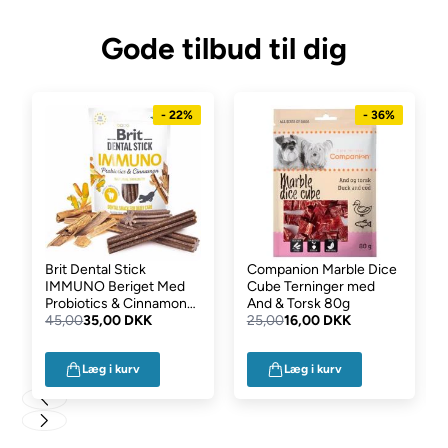
Gode tilbud til dig
- 22%
- 36%
Brit Dental Stick
Companion Marble Dice
IMMUNO Beriget Med
Cube Terninger med
Probiotics & Cinnamon
And & Torsk 80g
Ugepakke
45,00
35,00 DKK
25,00
16,00 DKK
Læg i kurv
Læg i kurv