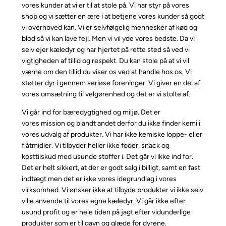
vores kunder at vi er til at stole på. Vi har styr på vores
shop og vi sætter en ære i at betjene vores kunder så godt
vi overhoved kan. Vi er selvfølgelig mennesker af kød og
blod så vi kan lave fejl. Men vi vil yde vores bedste. Da vi
selv ejer kæledyr og har hjertet på rette sted så ved vi
vigtigheden af tillid og respekt. Du kan stole på at vi vil
værne om den tillid du viser os ved at handle hos os. Vi
støtter dyr i gennem seriøse foreninger. Vi giver en del af
vores omsætning til velgørenhed og det er vi stolte af.
Vi går ind for bæredygtighed og miljø. Det er
vores mission og blandt andet derfor du ikke finder kemi i
vores udvalg af produkter. Vi har ikke kemiske loppe- eller
flåtmidler. Vi tilbyder heller ikke foder, snack og
kosttilskud med usunde stoffer i. Det går vi ikke ind for.
Det er helt sikkert, at der er godt salg i billigt, samt en fast
indtægt men det er ikke vores idegrundlag i vores
virksomhed. Vi ønsker ikke at tilbyde produkter vi ikke selv
ville anvende til vores egne kæledyr. Vi går ikke efter
usund profit og er hele tiden på jagt efter vidunderlige
produkter som er til gavn og glæde for dyrene.