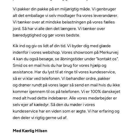
Vi pakker din pakke på en miljørigtig måde. Vi genbruger
alt det emballage vi selv modtager fra vores leverandører.
Vi tænker over at mindske belastningen på vores fælles
jord. Så har vi alle den det længere. Vi tænker over
bæredygtighed og gør vores bedste.
Kik ind og giv os lidt af din tid. Vi byder dig med glæde
indenfor i vores webshop. Vores showroom på Merkurvej
4 kan du også besøge, se åbningstider under "kontakt os".
Smid os en mail hvis du har brug for vores hjælp og
assistance. Har du lyst til at ringe til vores kundeservice,
så er vi klar ved telefonen. Vi behandler ordre, pakker
og drøner rundt på vores lager så send en mail hvis du ikke
kommer igennem til os på telefonen. Vi er 100% danskejet
med alt hvad dette indebærer. Alle vores medarbejder er
selv ejer af kæledyr. Så den du møder i vores
kundeservice har en viden som er ægte. Vi har erfaring og
den deler vi rigtig gerne ud af.
Med Kærlig Hilsen