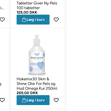
Tabletter Giver Ny Pels
ie
100 tabletter
129,00 DKK
Læg i kurv
Hokamix30 Skin &
g
Shine Olie For Pels og
Hud Omega Kur 250ml
269,00 DKK
Læg i kurv