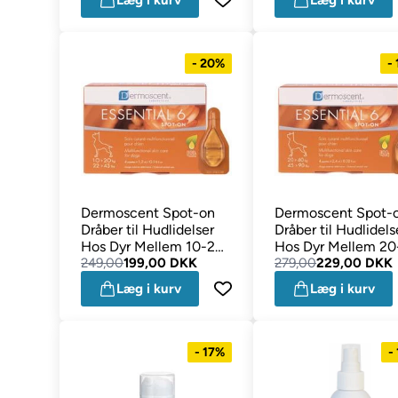
Læg i kurv
Læg i kurv
- 20%
-
Dermoscent Spot-on
Dermoscent Spot-
Dråber til Hudlidelser
Dråber til Hudlidels
Hos Dyr Mellem 10-20
Hos Dyr Mellem 2
Kg Essential 6
249,00
199,00 DKK
Kg Essential 6
279,00
229,00 DKK
Læg i kurv
Læg i kurv
- 17%
-