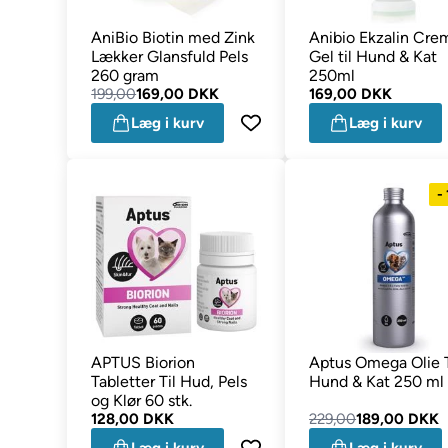
AniBio Biotin med Zink
Anibio Ekzalin Cre
Lækker Glansfuld Pels
Gel til Hund & Kat
260 gram
250ml
199,00
169,00 DKK
169,00 DKK
Læg i kurv
Læg i kurv
-
APTUS Biorion
Aptus Omega Olie T
Tabletter Til Hud, Pels
Hund & Kat 250 ml
og Klør 60 stk.
128,00 DKK
229,00
189,00 DKK