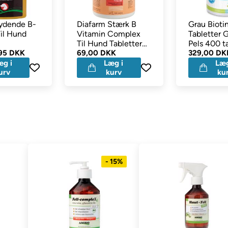
lydende B-
Diafarm Stærk B
Grau Bioti
il Hund
Vitamin Complex
Tabletter 
Til Hund Tabletter
Pels 400 t
,95 DKK
130stk
69,00 DKK
329,00 DK
æg i
Læg i
Læg
urv
kurv
ku
- 15%