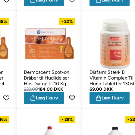
Læg i kurv
Læg i kurv
 18%
- 20%
on
Dermoscent Spot-on
Diafarm Stærk B
er
Dråber til Hudlidelser
Vitamin Complex Til
0-40
Hos Dyr op til 10 Kg
Hund Tabletter 130st
Essential 6
229,00
184,00 DKK
69,00 DKK
Læg i kurv
Læg i kurv
 16%
- 29%
- 2