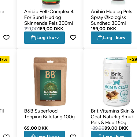
me
Anibio Fell-Complex 4
Anibio Hud og Pels
For Sund Hud og
Spray Økologisk
Skinnende Pels 300ml
Sundhed 300ml
199,00
169,00 DKK
159,00 DKK
Læg i kurv
Læg i kurv
 17%
- 2
il
B&B Superfood
Brit Vitamins Skin &
Topping Buletang 100g
Coat Naturlig Smuk
Pels & Hud 150g
69,00 DKK
139,00
99,00 DKK