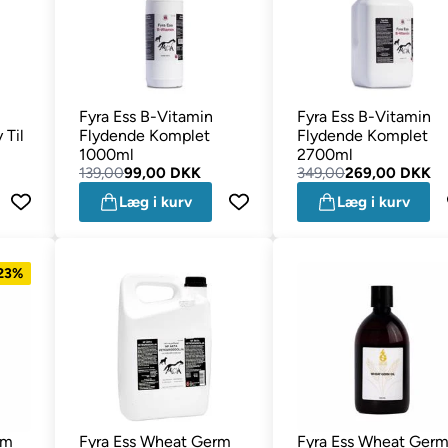
Fyra Ess B-Vitamin
Fyra Ess B-Vitamin
 Til
Flydende Komplet
Flydende Komplet
1000ml
2700ml
139,00
99,00 DKK
349,00
269,00 DKK
Læg i kurv
Læg i kurv
 23%
rm
Fyra Ess Wheat Germ
Fyra Ess Wheat Ger