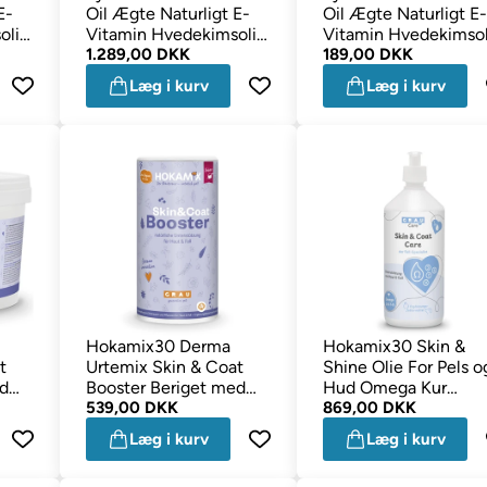
E-
Oil Ægte Naturligt E-
Oil Ægte Naturligt E-
olie
Vitamin Hvedekimsolie
Vitamin Hvedekimsol
5 Liter
1.289,00 DKK
500 ml
189,00 DKK
Læg i kurv
Læg i kurv
Hokamix30 Derma
Hokamix30 Skin &
t
Urtemix Skin & Coat
Shine Olie For Pels o
ed
Booster Beriget med
Hud Omega Kur
Chlorella 750g
539,00 DKK
1000ml
869,00 DKK
Læg i kurv
Læg i kurv