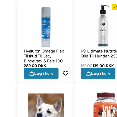
-
Hyaluron Omega Flex
K9 Ultimate Nutriti
Tilskud Til Led,
Olie Til Hunden 25
Bindevæv & Pels 100
ml
289,00 DKK
169,00
139,00 DKK
Læg i kurv
Læg i kurv