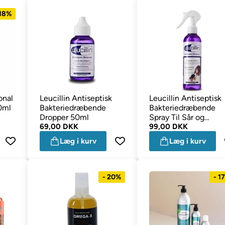
 18%
onal
Leucillin Antiseptisk
Leucillin Antiseptisk
0ml
Bakteriedræbende
Bakteriedræbende
Dropper 50ml
Spray Til Sår og
69,00 DKK
Hududfordringer 150
99,00 DKK
Læg i kurv
Læg i kurv
- 20%
- 1