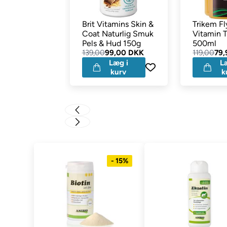
Brit Vitamins Skin &
Trikem F
Coat Naturlig Smuk
Vitamin T
Pels & Hud 150g
500ml
139,00
99,00 DKK
119,00
79
Læg i
L
kurv
k
- 15%