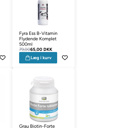
Fyra Ess B-Vitamin
Flydende Komplet
500ml
79,00
65,00 DKK
Læg i kurv
m
Grau Biotin-Forte