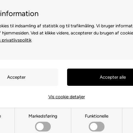
5 stjerner - Trus
30 dages returret
information
kies til indsamling af statistik og til trafikmåling. Vi bruger informat
f hjemmesiden. Ved at klikke videre, accepterer du brugen af cookie
privatlivspolitik
TE
TIL HØNS
ANDRE DYR
TIL FUGL
TIL HEST
Vis cookie detaljer
Hundens Pels & Hud
e
Markedsføring
Funktionelle
Du er her:
TIL HUND
/
Kosttilskud
/
Hundens Pels & Hud