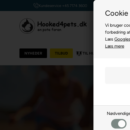
Billig fragt, kun 39 kr.
Cookie 
Vi bruger coo
forbedring a
Læs
Googles 
Læs mere
NYHEDER
TILBUD
TIL HUND
TIL KAT
Nødvendig