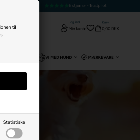
tpilot
E-mærket webshop
Log ind
Kurv
ionen til
0,00 DKK
Min konto
s.
TIL KANIN
VI MED HUND
MÆRKEVARE
Statistiske