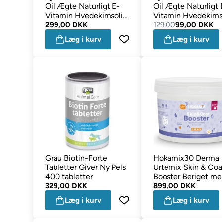
Oil Ægte Naturligt E-
Oil Ægte Naturligt 
Vitamin Hvedekimsolie
Vitamin Hvedekims
1000 ml
299,00 DKK
250 ml
129,00
99,00 DKK
Læg i kurv
Læg i kurv
Grau Biotin-Forte
Hokamix30 Derma
Tabletter Giver Ny Pels
Urtemix Skin & Coa
400 tabletter
Booster Beriget m
329,00 DKK
Chlorella 1,5kg
899,00 DKK
Læg i kurv
Læg i kurv