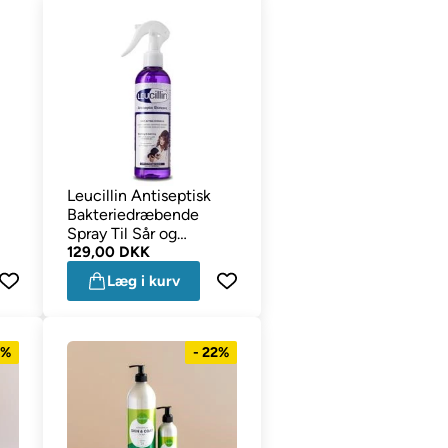
Leucillin Antiseptisk
Bakteriedræbende
Spray Til Sår og
ml
Hududfordringer 250ml
129,00 DKK
Læg i kurv
7%
- 22%