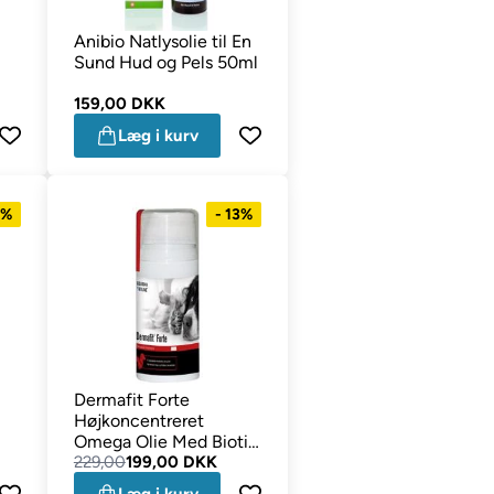
Anibio Natlysolie til En
Sund Hud og Pels 50ml
159,00 DKK
Læg i kurv
9%
- 13%
Dermafit Forte
Højkoncentreret
Omega Olie Med Biotin
100ml
229,00
199,00 DKK