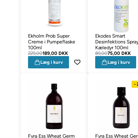
Ekholm Prob Super
Ekodes Smart
Creme i Pumpeflaske
Desinfektions Spray
100ml
Kæledyr 100ml
229,00
189,00 DKK
89,00
75,00 DKK
Læg i kurv
Læg i kurv
-
Fyra Ess Wheat Germ
Fyra Ess Wheat Ge