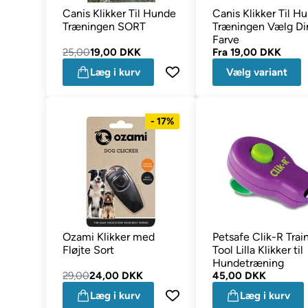
Canis Klikker Til Hunde
Canis Klikker Til H
Træningen SORT
Træningen Vælg Di
Farve
25,00
19,00 DKK
Fra
19,00 DKK
Læg i kurv
Vælg variant
- 17%
Ozami Klikker med
Petsafe Clik-R Trai
Fløjte Sort
Tool Lilla Klikker til
Hundetræning
29,00
24,00 DKK
45,00 DKK
Læg i kurv
Læg i kurv