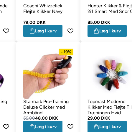
unde
Coachi Whizzclick
Hunter Klikker & Fløj
n
Fløjte Klikker Navy
2i1 Smart Med Snor 
79,00 DKK
85,00 DKK
Læg i kurv
Læg i kurv
- 19%
ning
Starmark Pro-Training
Topmast Moderne
Deluxe Clicker med
Klikker Med Fløjte Til
Armbånd
Træningen Hvid
59,00
48,00 DKK
29,00 DKK
Læg i kurv
Læg i kurv