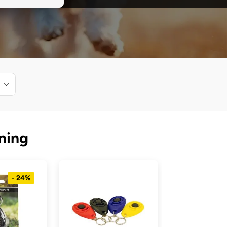
ning
- 24%