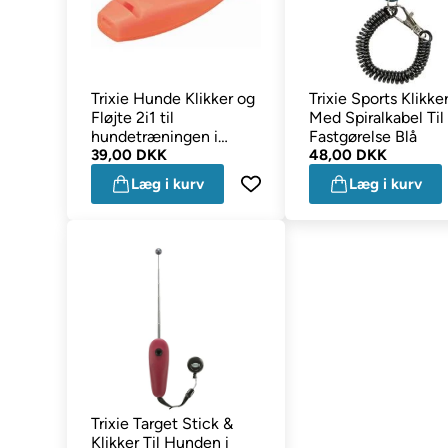
Trixie Hunde Klikker og
Trixie Sports Klikke
Fløjte 2i1 til
Med Spiralkabel Til
hundetræningen i
Fastgørelse Blå
Orange
39,00 DKK
48,00 DKK
Læg i kurv
Læg i kurv
Trixie Target Stick &
Klikker Til Hunden i