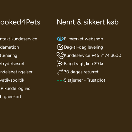
ooked4Pets
Nemt & sikkert køb
ntakt kundeservice
E-mærket webshop
klamation
Dag-til-dag levering
turnering
Kundeservice +45 7174 3600
rtrydelsesret
Billig fragt, kun 39 kr.
ndelsbetingelser
30 dages returret
vatlivspolitik
5 stjerner - Trustpilot
I.P kunde log ind
b gavekort