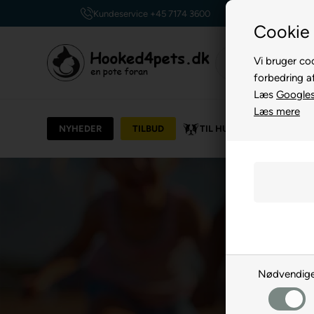
Billig fragt, kun 39 kr.
Cookie 
Vi bruger coo
forbedring a
Læs
Googles 
Læs mere
NYHEDER
TILBUD
TIL HUND
TIL KAT
Nødvendig