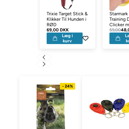
Trixie Target Stick &
Starmark
Klikker Til Hunden i
Training 
RØD
Clicker 
69,00 DKK
Armbånd
59,00
48,
Læg i
L
kurv
k
- 24%