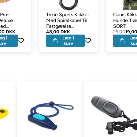
 Pro-
Trixie Sports Klikker
Canis Klikk
Deluxe
Med Spiralkabel Til
Hunde Træ
med
Fastgørelse
SORT
00 DKK
Bordeaux
48,00 DKK
25,00
19,0
æg i
Læg i
Læg
urv
kurv
ku