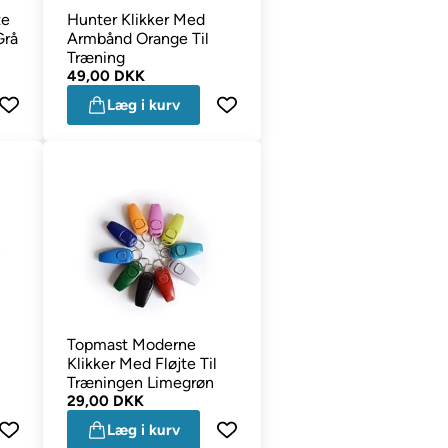
te
Hunter Klikker Med
Grå
Armbånd Orange Til
Træning
49,00 DKK
Læg i kurv
Topmast Moderne
Klikker Med Fløjte Til
Træningen Limegrøn
29,00 DKK
Læg i kurv