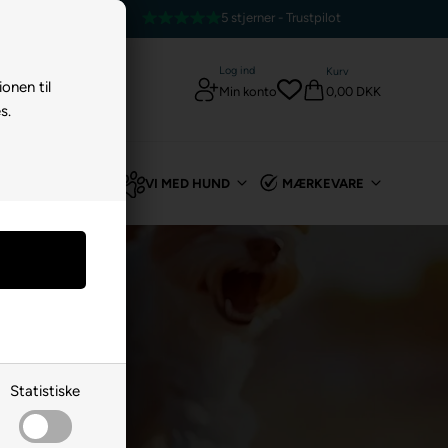
tpilot
E-mærket webshop
Log ind
Kurv
ionen til
0,00 DKK
Min konto
s.
TIL KANIN
VI MED HUND
MÆRKEVARE
Statistiske