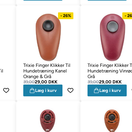
- 26%
- 2
Trixie Finger Klikker Til
Trixie Finger Klikker T
il
Hundetræning Kanel
Hundetræning Vinrø
Orange & Grå
Grå
39,00
29,00 DKK
39,00
29,00 DKK
Læg i kurv
Læg i kurv