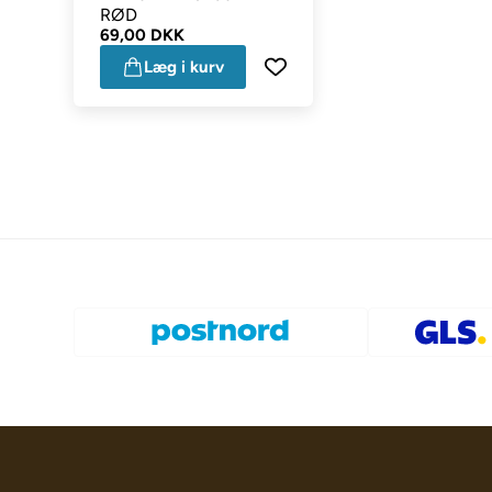
RØD
69,00 DKK
Læg i kurv