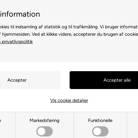
5 stjerner - Trus
30 dages returret
information
kies til indsamling af statistik og til trafikmåling. Vi bruger informat
f hjemmesiden. Ved at klikke videre, accepterer du brugen af cookie
privatlivspolitik
TE
TIL HØNS
ANDRE DYR
TIL FUGL
TIL HEST
Vis cookie detaljer
Klikker til hundetræning
e
Markedsføring
Funktionelle
Du er her:
TIL HUND
/
Træning og Hundesport
/
Klikker til hundetræning