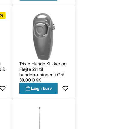
6%
il
Trixie Hunde Klikker og
d &
Fløjte 2i1 til
hundetræningen i Grå
39,00 DKK
Læg i kurv