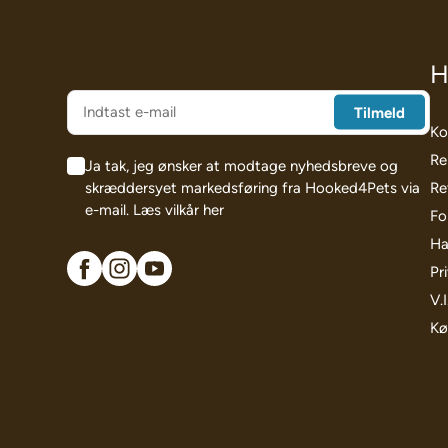
H
Ko
Re
Ja tak, jeg ønsker at modtage nyhedsbreve og
skræddersyet markedsføring fra Hooked4Pets via
Re
e-mail.
Læs vilkår her
Fo
Ha
Pri
V.
Kø