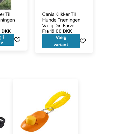
er Til
Canis Klikker Til
Topmast Mo
ningen
Hunde Træningen
Klikker Med 
Vælg Din Farve
Til Træning
0 DKK
Fra
19,00 DKK
29,00 DKK
 i
Læg 
Vælg
rv
kurv
variant