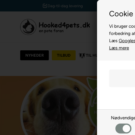
Kundeservice +45 7174 3600
Cookie 
Vi bruger coo
forbedring a
Læs
Googles 
Læs mere
NYHEDER
TILBUD
TIL HUND
TIL KAT
Nødvendig