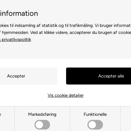
Billig fragt, kun 39 kr.
30 dages returret
information
kies til indsamling af statistik og til trafikmåling. Vi bruger informat
f hjemmesiden. Ved at klikke videre, accepterer du brugen af cookie
privatlivspolitik
TE
TIL HØNS
ANDRE DYR
TIL FUGL
TIL HEST
Du er her:
TIL HUND
/
Pleje
/
Hygi
Dogslife P
Vis cookie detaljer
Hundens P
e
Markedsføring
Funktionelle
Varenr.:
63021