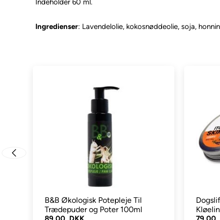
Indeholder 60 ml.
Ingredienser
: Lavendelolie, kokosnøddeolie, soja, honning
B&B Økologisk Potepleje Til
Dogsli
Trædepuder og Poter 100ml
Kløeli
89,00 DKK
79,00