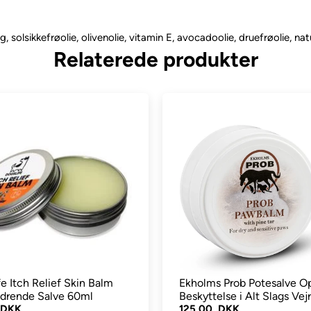
, solsikkefrøolie, olivenolie, vitamin E, avocadoolie, druefrøolie, nat
Relaterede produkter
fe Itch Relief Skin Balm
Ekholms Prob Potesalve O
ndrende Salve 60ml
Beskyttelse i Alt Slags Ve
 DKK
125,00 DKK