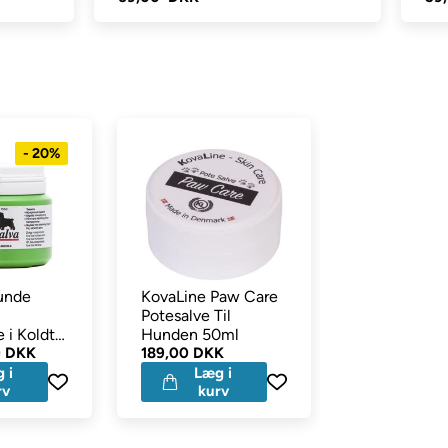
- 20%
unde
KovaLine Paw Care
Kong Zoom
Potesalve Til
Bubbles Vas
 i Koldt
Hunden 50ml
Massage & 
alt
0 DKK
189,00 DKK
Børste
129,00
99,00
 i
Læg i
Læg 
rv
kurv
kurv