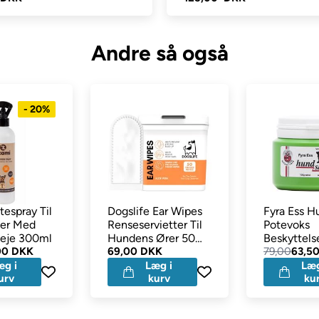
Andre så også
- 20%
espray Til
Dogslife Ear Wipes
Fyra Ess H
ter Med
Renseservietter Til
Potevoks
leje 300ml
Hundens Ører 50
Beskyttelse
00 DKK
Stk
69,00 DKK
Vejr & Vejs
79,00
63,5
æg i
Læg i
Læg
urv
kurv
ku