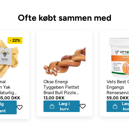
Ofte købt sammen med
- 22%
inal
Okse Energi
Vets Best 
n Yak
Tyggeben Flettet
Engangs
aturlig
Braid Bull Pizzle
Renseservie
n
35,00 DKK
Med Kyllingefyld 15
13,00 DKK
Hunde Øj
59,00 DKK
cm
100stk
Læg i
Læg
lg
kurv
ku
ant