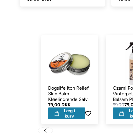
Dogslife Itch Relief
Ozami Pot
Skin Balm
Vinterpo
Kløelindrende Salve
Balsam P
60ml
79,00 DKK
99,00
79,
Læg i
L
kurv
k