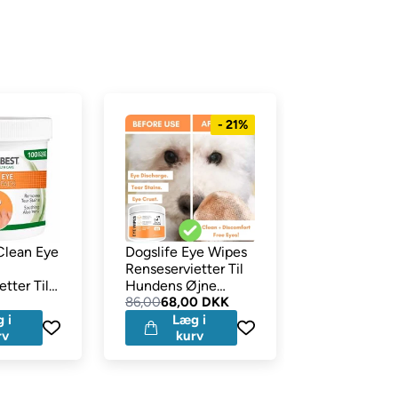
- 21%
Clean Eye
Dogslife Eye Wipes
Companion 
Renseservietter Til
Sausage Læ
tter Til
Hundens Øjne
Pølser med 
nene
100stk
86,00
68,00 DKK
100g
29,00
18,00
 i
Læg i
Læg 
rv
kurv
kurv