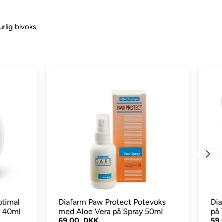
urlig bivoks.
ptimal
Diafarm Paw Protect Potevoks
Di
jr 40ml
med Aloe Vera på Spray 50ml
på
69,00 DKK
59