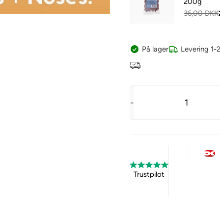
200g
36,00 DKK
På lager
Levering 1-
-
Trustpilot