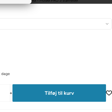
oget for enhver hund - Model PRO 3 størrelser
2 dage
+