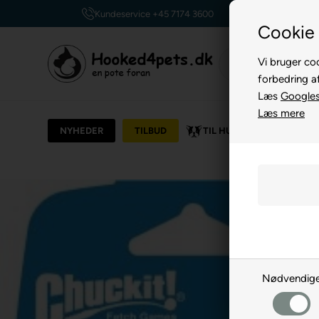
Kundeservice +45 7174 3600
Cookie 
Vi bruger coo
forbedring a
Læs
Googles 
Læs mere
NYHEDER
TILBUD
TIL HUND
TIL KAT
Nødvendig