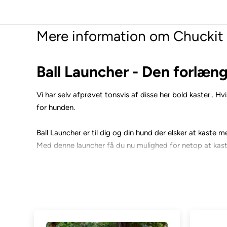
Mere information om Chuckit 
Ball Launcher - Den forlæn
Vi har selv afprøvet tonsvis af disse her bold kaster.. H
for hunden.
Ball Launcher er til dig og din hund der elsker at kaste m
Med denne launcher få du nu mulighed for netop at kas
smuds på hænderne.
Her har vi en Chuckit Launcher. Den hedder PRO..fordi
Du kan vælge den i PRO 18M Den er 45 cm lang og du 