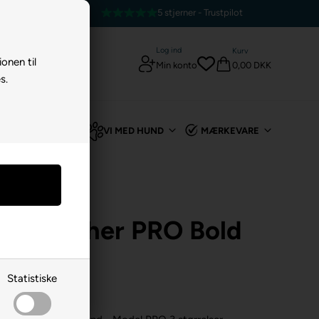
5 stjerner - Trustpilot
Log ind
Kurv
ionen til
0,00 DKK
Min konto
s.
TIL KANIN
VI MED HUND
MÆRKEVARE
tøj
/
Bolde Til Hund
ll Launcher PRO Bold
Statistiske