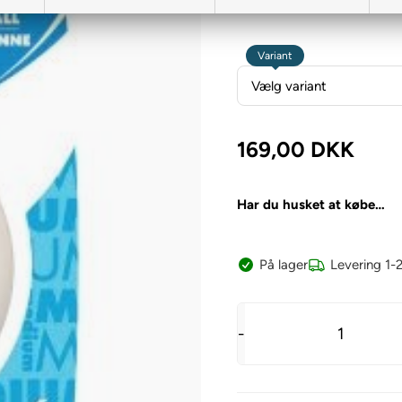
Hunde BOLD kaster - Lige n
Variant
169,00
DKK
Har du husket at købe…
På lager
Levering 1-
-