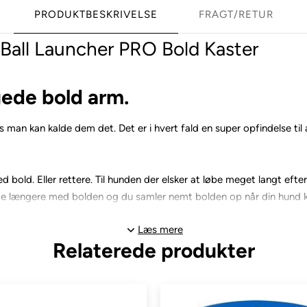
PRODUKTBESKRIVELSE
FRAGT/RETUR
Ball Launcher PRO Bold Kaster
gede bold arm.
vis man kan kalde dem det. Det er i hvert fald en super opfindelse ti
ed bold. Eller rettere. Til hunden der elsker at løbe meget langt efter
te længere med bolden og du samler nemt bolden op når din hund 
Læs mere
Relaterede produkter
 den er designet ekstra lækker og med gummihåndtag.
skal bruge bolde i str. medium.