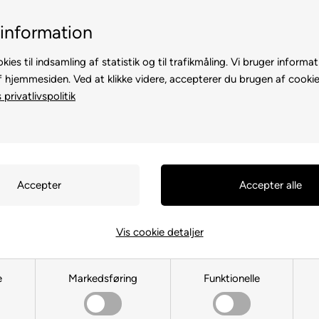
Billig fragt, kun 39 kr.
30 dages returret
information
kies til indsamling af statistik og til trafikmåling. Vi bruger informat
f hjemmesiden. Ved at klikke videre, accepterer du brugen af cookie
privatlivspolitik
TE
TIL HØNS
ANDRE DYR
TIL FUGL
TIL HEST
Du er her:
TIL HUND
/
Hundelege
Chuckit Ba
Vis cookie detaljer
Kaster
e
Markedsføring
Funktionelle
Varenr.:
730