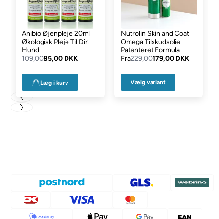
Anibio Øjenpleje 20ml
Nutrolin Skin and Coat
Økologisk Pleje Til Din
Omega Tilskudsolie
Hund
Patenteret Formula
109,00
85,00 DKK
Fra
229,00
179,00 DKK
Vælg variant
Læg i kurv