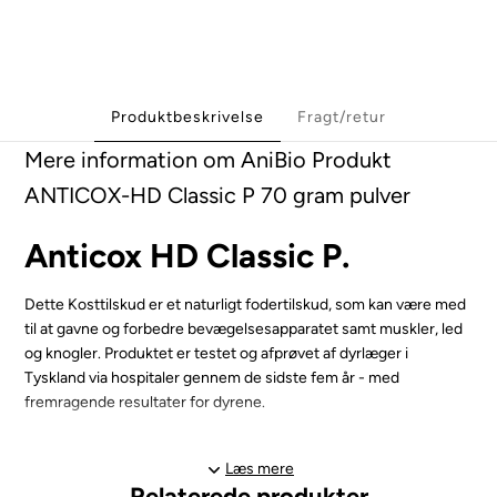
Produktbeskrivelse
Fragt/retur
Mere information om AniBio Produkt
ANTICOX-HD Classic P 70 gram pulver
Anticox HD Classic P.
Dette Kosttilskud er et naturligt fodertilskud, som kan være med
til at gavne og forbedre bevægelsesapparatet samt muskler, led
og knogler. Produktet er testet og afprøvet af dyrlæger i
Tyskland via hospitaler gennem de sidste fem år - med
fremragende resultater for dyrene.
Anticox er et helt rent planteprodukt, der via kombinationen af
Læs mere
højtkoncentrerede naturlige substanser, kan være med til at
Relaterede produkter