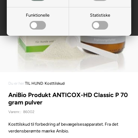
Funktionelle
Statistiske
Du er her:
TIL HUND
/
Kosttilskud
AniBio Produkt ANTICOX-HD Classic P 70
gram pulver
Varenr.:
86002
Kosttilskud til forbedring af bevægelsesapparatet. Fra det
verdensberømte mærke Anibio.