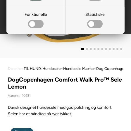
Funktionelle
Statistiske
Du er her:
TIL HUND
/
Hundeseler
/
Hundesele Mærker
/
Dog Copenhagen Se
DogCopenhagen Comfort Walk Pro™ Sele
Lemon
Varenr.:
10131
Dansk designet hundesele med god polstring og komfort.
Selen har et håndtag på rygstykket.