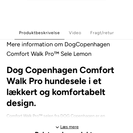
Produktbeskrivelse
Video
Fragt/retur
Mere information om DogCopenhagen
Comfort Walk Pro™ Sele Lemon
Dog Copenhagen Comfort
Walk Pro hundesele i et
lækkert og komfortabelt
design.
Comfort Walk Pro™ selen fra DOG Copenhagen er en
komfortabel, let og samtidig robust hverdagssele produceret af
Læs mere
slidstærke smuds- og vandafvisende materialer med blød åndbar