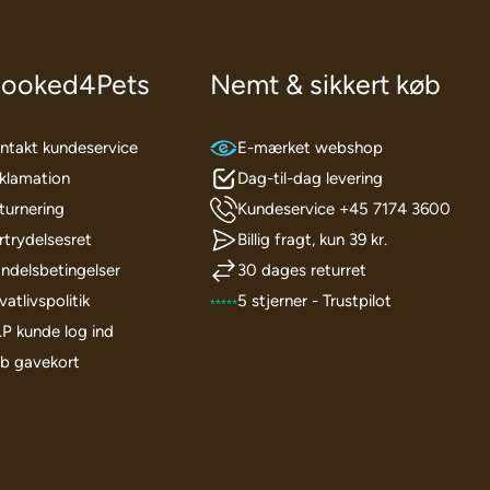
ooked4Pets
Nemt & sikkert køb
ntakt kundeservice
E-mærket webshop
klamation
Dag-til-dag levering
turnering
Kundeservice +45 7174 3600
rtrydelsesret
Billig fragt, kun 39 kr.
ndelsbetingelser
30 dages returret
vatlivspolitik
5 stjerner - Trustpilot
I.P kunde log ind
b gavekort