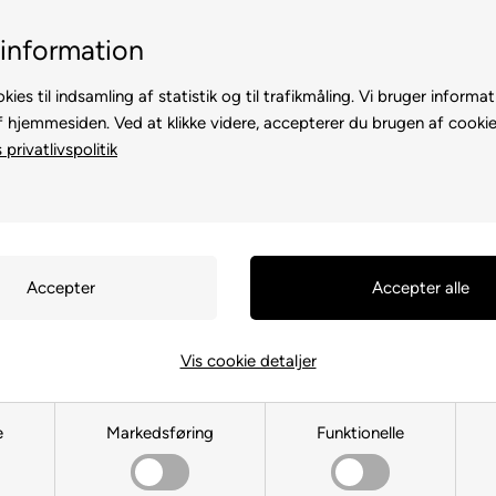
Billig fragt, kun 39 kr.
30 dages returret
information
kies til indsamling af statistik og til trafikmåling. Vi bruger informat
f hjemmesiden. Ved at klikke videre, accepterer du brugen af cookie
privatlivspolitik
TE
TIL HØNS
ANDRE DYR
TIL FUGL
TIL HEST
Du er her:
TIL HUND
/
Hundekurv
Wellness J
Vis cookie detaljer
Tyk og Dej
e
Markedsføring
Funktionelle
Varenr.:
11655