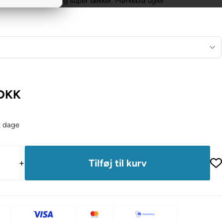
ess madres. Blød og super lækker. Mørkeblå ugler
DKK
2 dage
+