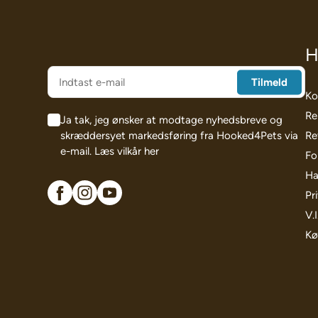
H
Ko
Re
Ja tak, jeg ønsker at modtage nyhedsbreve og
skræddersyet markedsføring fra Hooked4Pets via
Re
e-mail.
Læs vilkår her
Fo
Ha
Pri
V.
Kø