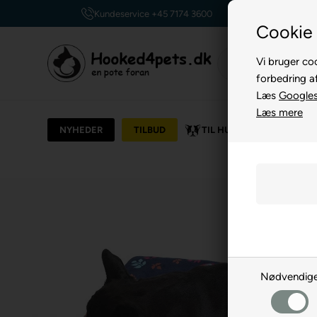
Kundeservice +45 7174 3600
Cookie 
Vi bruger coo
forbedring a
Læs
Googles 
Læs mere
NYHEDER
TILBUD
TIL HUND
TIL KAT
Nødvendig