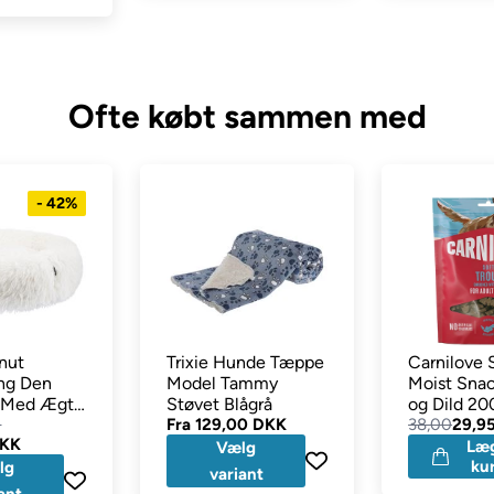
Ofte købt sammen med
- 42%
nut
Trixie Hunde Tæppe
Carnilove 
ng Den
Model Tammy
Moist Sna
e Med Ægte
Støvet Blågrå
og Dild 20
di Hvid
0
Fra
129,00 DKK
38,00
29,9
DKK
Læg
Vælg
ku
lg
variant
ant